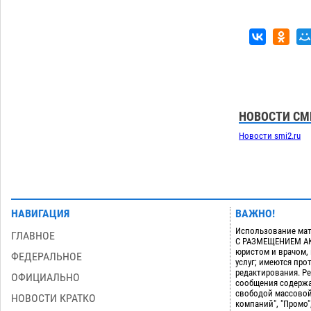
сезоне
08.08
774
Завтра экстремальное пекло
20:21
продолжит давить на Астрахань
08.08
807
Загрузить еще
НОВОСТИ СМ
Новости smi2.ru
НАВИГАЦИЯ
ВАЖНО!
Использование мат
ГЛАВНОЕ
С РАЗМЕЩЕНИЕМ АКТ
юристом и врачом,
ФЕДЕРАЛЬНОЕ
услуг; имеются пр
редактирования. Ре
ОФИЦИАЛЬНО
сообщения содержа
свободой массовой
НОВОСТИ КРАТКО
компаний", "Промо"