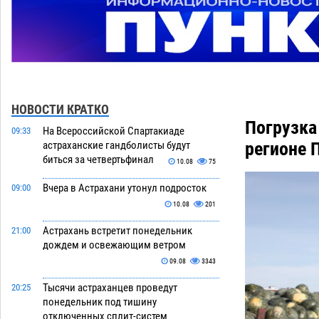
НОВОСТИ КРАТКО
Погрузка
На Всероссийской Спартакиаде
09:33
регионе 
астраханские гандболисты будут
биться за четвертьфинал
10.08
75
Вчера в Астрахани утонул подросток
09:00
10.08
201
Астрахань встретит понедельник
21:00
дождем и освежающим ветром
09.08
3343
Тысячи астраханцев проведут
20:25
понедельник под тишину
отключенных сплит-систем