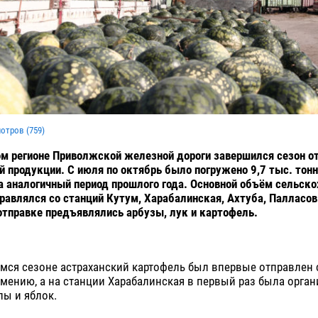
мотров (
759
)
м регионе Приволжской железной дороги завершился сезон о
 продукции. С июля по октябрь было погружено 9,7 тыс. тонн,
а аналогичный период прошлого года. Основной объём сельск
равлялся со станций Кутум, Харабалинская, Ахтуба, Палласов
отправке предъявлялись арбузы, лук и картофель.
ся сезоне астраханский картофель был впервые отправлен с
кмению, а на станции Харабалинская в первый раз была орга
лы и яблок.