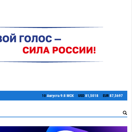
10
Августа
9:8 МСК
USD
81,5018
EUR
87,5697