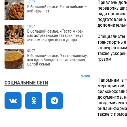
Привлечь допо
Поездка в автобусе загнала
17.07
14:12
В большой семье. Язык забыли —
перевозку шир
жительницу Астрахани в кредитную
кайнары нет
ряда организа
яму
09.08
1090
подготовлена
дополнительно
Астраханцев зовут смотреть на
13:08
10.07
падающие звезды и загадывать
В большой семье. «Тесто мира»:
как астраханские татарки пекут
Специалисты 
желания
09.08
440
эчпочмаки для всего двора
транспортные
конкурентным 
Тысячи астраханцев останутся без
12:03
03.07
также ускорен
горячей воды до двадцатого августа
В большой семье. Уха по-нашему:
грузом.
как одно блюдо хранит историю
09.08
1694
целой семьи
Жителей Астраханской области просят
10:51
присмотреться к прохожим
Архив
Напомним, в 
СОЦИАЛЬНЫЕ СЕТИ
09.08
783
мероприятий,
сельскохозяйс
Большой и Мариинский театры
09:01
документов, н
высадятся в Астраханском кремле
эпидемической
09.08
1355
онлайн-форма
также с помо
Начало положено: астраханский
21:11
«Волгарь» одержал первую победу в