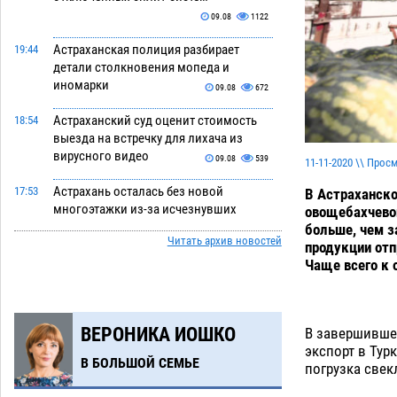
09.08
1122
Астраханская полиция разбирает
19:44
детали столкновения мопеда и
иномарки
09.08
672
Астраханский суд оценит стоимость
18:54
выезда на встречку для лихача из
вирусного видео
09.08
539
11-11-2020 \\ Прос
Астрахань осталась без новой
17:53
В Астраханско
многоэтажки из-за исчезнувших
овощебахчевой
капиталов
больше, чем з
09.08
3369
Читать архив новостей
продукции отп
Астраханский рынок труда оценил
16:58
Чаще всего к 
сварщиков дороже инженеров
09.08
545
ВЕРОНИКА ИОШКО
В завершившем
В день арбуза гуляющих астраханцев
15:25
экспорт в Тур
ждет безалкогольная набережная
В БОЛЬШОЙ СЕМЬЕ
погрузка свек
09.08
478