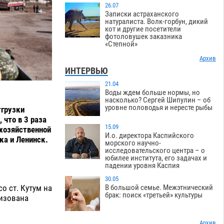
26.07
Записки астраханского
натуралиста. Волк-горбун, дикий
кот и другие посетители
фотоловушек заказника
«Степной»
Архив
ИНТЕРВЬЮ
21.04
Воды ждем больше нормы, но
насколько? Сергей Шипулин – об
уровне половодья и нересте рыбы
тгрузки
 что в 3 раза
15.09
охозяйственной
И.о. директора Каспийского
ка и Ленинск.
морского научно-
исследовательского центра – о
юбилее института, его задачах и
падении уровня Каспия
30.05
В большой семье. Межэтнический
о ст. Кутум на
брак: поиск «третьей» культуры
низована
Архив