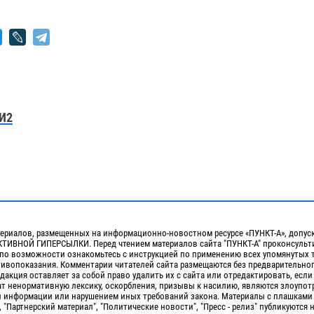
И2
ериалов, размещенных на информационно-новостном ресурсе «ПУНКТ-А», допус
ИВНОЙ ГИПЕРСЫЛКИ. Перед чтением материалов сайта "ПУНКТ-А" проконсульти
 по возможности ознакомьтесь с инструкцией по применению всех упомянутых 
отивопоказания. Комментарии читателей сайта размещаются без предварительно
дакция оставляет за собой право удалить их с сайта или отредактировать, если
т ненормативную лексику, оскорбления, призывы к насилию, являются злоупо
 информации или нарушением иных требований закона. Материалы с плашками
, "Партнерский материал", "Политические новости", "Пресс - релиз" публикуются 