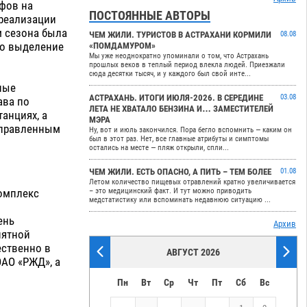
фов на
ПОСТОЯННЫЕ АВТОРЫ
 реализации
м сезона была
ЧЕМ ЖИЛИ. ТУРИСТОВ В АСТРАХАНИ КОРМИЛИ
08.08
но выделение
«ПОМДАМУРОМ»
Мы уже неоднократно упоминали о том, что Астрахань
прошлых веков в теплый период влекла людей. Приезжали
сюда десятки тысяч, и у каждого был свой инте...
ные
АСТРАХАНЬ. ИТОГИ ИЮЛЯ-2026. В СЕРЕДИНЕ
03.08
ава по
ЛЕТА НЕ ХВАТАЛО БЕНЗИНА И… ЗАМЕСТИТЕЛЕЙ
анциях, а
МЭРА
тправленным
Ну, вот и июль закончился. Пора бегло вспомнить — каким он
был в этот раз. Нет, все главные атрибуты и симптомы
остались на месте — пляж открыли, спли...
ЧЕМ ЖИЛИ. ЕСТЬ ОПАСНО, А ПИТЬ – ТЕМ БОЛЕЕ
01.08
Летом количество пищевых отравлений кратно увеличивается
– это медицинский факт. И тут можно приводить
комплекс
медстатистику или вспоминать недавнюю ситуацию ...
ень
Архив
иятной
ественно в
АВГУСТ 2026
ОАО «РЖД», а
Пн
Вт
Ср
Чт
Пт
Сб
Вс