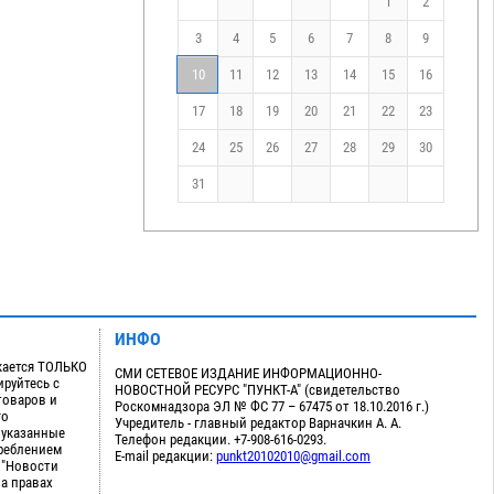
1
2
3
4
5
6
7
8
9
10
11
12
13
14
15
16
17
18
19
20
21
22
23
24
25
26
27
28
29
30
31
ИНФО
кается ТОЛЬКО
СМИ СЕТЕВОЕ ИЗДАНИЕ ИНФОРМАЦИОННО-
руйтесь с
НОВОСТНОЙ РЕСУРС "ПУНКТ-А" (свидетельство
товаров и
Роскомнадзора ЭЛ № ФС 77 – 67475 от 18.10.2016 г.)
го
Учредитель - главный редактор Варначкин А. А.
 указанные
Телефон редакции. +7-908-616-0293.
треблением
E-mail редакции:
punkt20102010@gmail.com
 "Новости
на правах