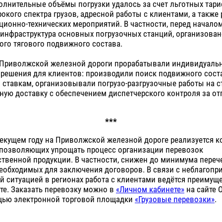
лнительные объёмы погрузки удалось за счет льготных тари
окого спектра грузов, адресной работы с клиентами, а также
ционно-технических мероприятий. В частности, перед начало
 инфраструктура основных погрузочных станций, организова
го тягового подвижного состава.
Приволжской железной дороги прорабатывали индивидуаль
 решения для клиентов: производили поиск подвижного сост
ставкам, организовывали погрузо-разгрузочные работы на ст
ную доставку с обеспечением диспетчерского контроля за о
***
текущем году на Приволжской железной дороге реализуется 
 позволяющих упрощать процесс организации перевозок
твенной продукции. В частности, снижен до минимума переч
еобходимых для заключения договоров. В связи с неблагопр
 ситуацией в регионах работа с клиентами ведётся преимущ
те. Заказать перевозку можно в
«Личном кабинете»
на сайте 
щью электронной торговой площадки
«Грузовые перевозки»
.