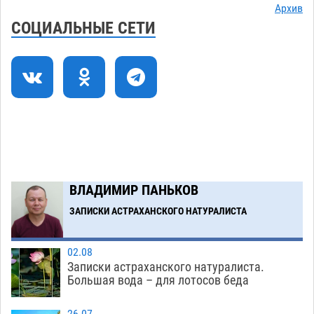
Астраханские приставы выдворили 12
11:45
Архив
нелегалов прямым рейсом из Шереметьево
СОЦИАЛЬНЫЕ СЕТИ
06.08
330
Как астраханцы назвали своих детей в июле
11:08
06.08
342
В Астрахани несовершеннолетнему дали
10:30
условные 1,5 года за найденные 200 г
растения с наркотой
06.08
328
Загрузить еще
ВЛАДИМИР ПАНЬКОВ
ЗАПИСКИ АСТРАХАНСКОГО НАТУРАЛИСТА
02.08
Записки астраханского натуралиста.
Большая вода – для лотосов беда