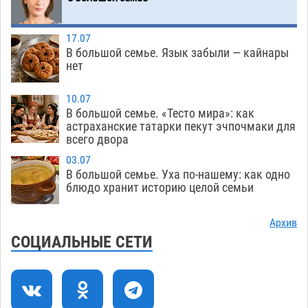
Астраханские археологи откопали древнюю
12:53
помойку
07.08
645
17.07
В большой семье. Язык забыли — кайнары
В Астрахани подросток угнал мотоцикл и
11:58
нет
похитил чужие мобильник с банковскими
картами
10.07
07.08
408
В большой семье. «Тесто мира»: как
астраханские татарки пекут эчпочмаки для
Астраханцев ждут на парковом газоне с
11:20
всего двора
призами и эрмитажными котами
07.08
358
03.07
Астраханский суд встал на сторону МЧС в
10:43
В большой семье. Уха по-нашему: как одно
блюдо хранит историю целой семьи
споре за возврат униформы
07.08
569
На Всероссийской Спартакиаде астраханские
10:02
Архив
гандболисты уступили казанским «драконам»
СОЦИАЛЬНЫЕ СЕТИ
07.08
342
Все пострадавшие при пожаре на
09:25
Краснодарской в Астрахани скончались