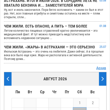
АСТРАХАНЬ. ИТОГИ ИЮЛЯ-2026. В СЕРЕДИНЕ ЛЕТА НЕ
03.08
ХВАТАЛО БЕНЗИНА И… ЗАМЕСТИТЕЛЕЙ МЭРА
Ну, вот и июль закончился. Пора бегло вспомнить — каким он был в этот
раз. Нет, все главные атрибуты и симптомы остались на месте — пляж
открыли, спли...
ЧЕМ ЖИЛИ. ЕСТЬ ОПАСНО, А ПИТЬ – ТЕМ БОЛЕЕ
01.08
Летом количество пищевых отравлений кратно увеличивается – это
медицинский факт. И тут можно приводить медстатистику или
вспоминать недавнюю ситуацию ...
ЧЕМ ЖИЛИ. «ЖАРЫ» В АСТРАХАНИ — ЭТО СЕРЬЕЗНО
25.07
Июльская Астрахань — это очень на любителя. Даже сейчас. А в прошлые
века все было еще хуже. Жара не располагала к активной деятельности.
Поэтому дома...
Архив
АВГУСТ 2026
Пн
Вт
Ср
Чт
Пт
Сб
Вс
1
2