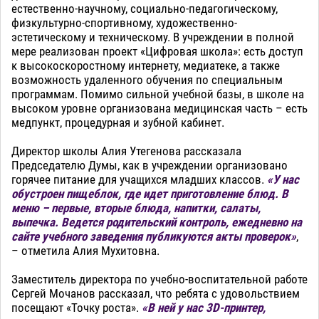
естественно-научному, социально-педагогическому,
физкультурно-спортивному, художественно-
эстетическому и техническому. В учреждении в полной
мере реализован проект «Цифровая школа»: есть доступ
к высокоскоростному интернету, медиатеке, а также
возможность удаленного обучения по специальным
программам. Помимо сильной учебной базы, в школе на
высоком уровне организована медицинская часть – есть
медпункт, процедурная и зубной кабинет.
Директор школы Алия Утегенова рассказала
Председателю Думы, как в учреждении организовано
горячее питание для учащихся младших классов.
«У нас
обустроен пищеблок, где идет приготовление блюд. В
меню – первые, вторые блюда, напитки, салаты,
выпечка. Ведется родительский контроль, ежедневно на
сайте учебного заведения публикуются акты проверок»
,
– отметила Алия Мухитовна.
Заместитель директора по учебно-воспитательной работе
Сергей Мочанов рассказал, что ребята с удовольствием
посещают «Точку роста».
«В ней у нас 3D-принтер,