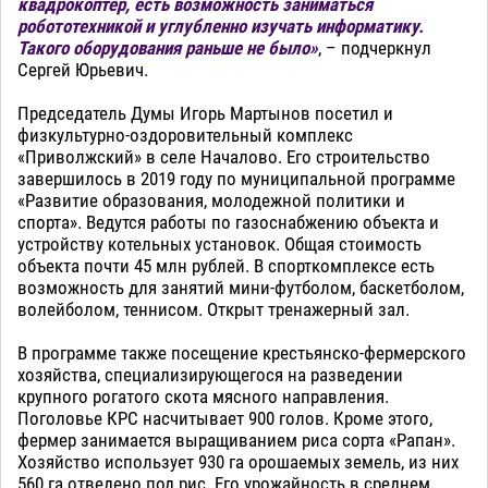
квадрокоптер, есть возможность заниматься
робототехникой и углубленно изучать информатику.
Такого оборудования раньше не было»
, – подчеркнул
Сергей Юрьевич.
Председатель Думы Игорь Мартынов посетил и
физкультурно-оздоровительный комплекс
«Приволжский» в селе Началово. Его строительство
завершилось в 2019 году по муниципальной программе
«Развитие образования, молодежной политики и
спорта». Ведутся работы по газоснабжению объекта и
устройству котельных установок. Общая стоимость
объекта почти 45 млн рублей. В спорткомплексе есть
возможность для занятий мини-футболом, баскетболом,
волейболом, теннисом. Открыт тренажерный зал.
В программе также посещение крестьянско-фермерского
хозяйства, специализирующегося на разведении
крупного рогатого скота мясного направления.
Поголовье КРС насчитывает 900 голов. Кроме этого,
фермер занимается выращиванием риса сорта «Рапан».
Хозяйство использует 930 га орошаемых земель, из них
560 га отведено под рис. Его урожайность в среднем