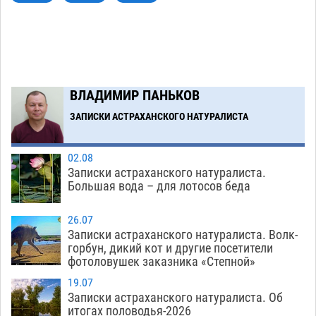
07.08
1557
Астраханский суд оценил четыре удара по
08:47
голове полицейского в сто тысяч рублей
07.08
441
ВЛАДИМИР ПАНЬКОВ
Завтра астраханская жара вновь приблизится
19:36
к 40-градусному пределу
ЗАПИСКИ АСТРАХАНСКОГО НАТУРАЛИСТА
06.08
589
Загрузить еще
02.08
Записки астраханского натуралиста.
Большая вода – для лотосов беда
26.07
Записки астраханского натуралиста. Волк-
горбун, дикий кот и другие посетители
фотоловушек заказника «Степной»
19.07
Записки астраханского натуралиста. Об
итогах половодья-2026