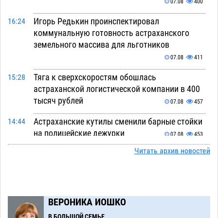
07.08
400
Игорь Редькин проинспектировал
16:24
коммунальную готовность астраханского
земельного массива для льготников
07.08
411
Тяга к сверхскоростям обошлась
15:28
астраханской логистической компании в 400
тысяч рублей
07.08
457
Астраханские кутилы сменили барные стойки
14:44
на полицейские дежурки
07.08
453
Читать архив новостей
С 11 августа астраханские водоемы
14:09
обеспечат притоком в семь тысяч кубов
07.08
987
Астраханский аэропорт попробует отбиться
13:29
ВЕРОНИКА ИОШКО
от ворон в апелляционном суде
07.08
472
В БОЛЬШОЙ СЕМЬЕ