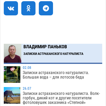
Как астраханцы назвали своих детей в июле
11:08
06.08
358
В Астрахани несовершеннолетнему дали
10:30
условные 1,5 года за найденные 200 г
растения с наркотой
06.08
346
Загрузить еще
ВЛАДИМИР ПАНЬКОВ
ЗАПИСКИ АСТРАХАНСКОГО НАТУРАЛИСТА
02.08
Записки астраханского натуралиста.
Большая вода – для лотосов беда
26.07
Записки астраханского натуралиста. Волк-
горбун, дикий кот и другие посетители
фотоловушек заказника «Степной»