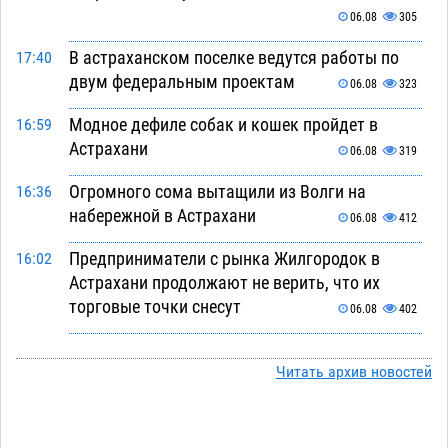
06.08
305
В астраханском поселке ведутся работы по
17:40
двум федеральным проектам
06.08
323
Модное дефиле собак и кошек пройдет в
16:59
Астрахани
06.08
319
Огромного сома вытащили из Волги на
16:36
набережной в Астрахани
06.08
412
Предприниматели с рынка Жилгородок в
16:02
Астрахани продолжают не верить, что их
торговые точки снесут
06.08
402
Ящерицу из астраханской пустыни поместили
15:22
на новой серебряной монете Банка России
Читать архив новостей
06.08
310
Буддийские святыни из Астрахани выставили
14:35