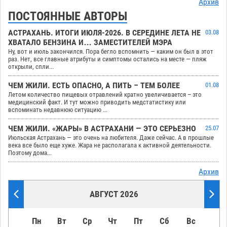
Архив
ПОСТОЯННЫЕ АВТОРЫ
АСТРАХАНЬ. ИТОГИ ИЮЛЯ-2026. В СЕРЕДИНЕ ЛЕТА НЕ
03.08
ХВАТАЛО БЕНЗИНА И… ЗАМЕСТИТЕЛЕЙ МЭРА
Ну, вот и июль закончился. Пора бегло вспомнить — каким он был в этот
раз. Нет, все главные атрибуты и симптомы остались на месте — пляж
открыли, спли...
ЧЕМ ЖИЛИ. ЕСТЬ ОПАСНО, А ПИТЬ – ТЕМ БОЛЕЕ
01.08
Летом количество пищевых отравлений кратно увеличивается – это
медицинский факт. И тут можно приводить медстатистику или
вспоминать недавнюю ситуацию ...
ЧЕМ ЖИЛИ. «ЖАРЫ» В АСТРАХАНИ — ЭТО СЕРЬЕЗНО
25.07
Июльская Астрахань — это очень на любителя. Даже сейчас. А в прошлые
века все было еще хуже. Жара не располагала к активной деятельности.
Поэтому дома...
Архив
АВГУСТ 2026
Пн
Вт
Ср
Чт
Пт
Сб
Вс