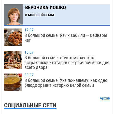
в музее Пушкина в Москве
06.08
283
ВЕРОНИКА ИОШКО
Мэрия Астрахани переводит городские
13:50
В БОЛЬШОЙ СЕМЬЕ
зеленые зоны на автоматический полив
06.08
297
17.07
В большой семье. Язык забыли — кайнары
Скончался второй ребенок после пожара в
13:13
нет
Астрахани
06.08
721
10.07
Астраханские гандболисты с крупной победы
12:49
В большой семье. «Тесто мира»: как
стартовали на Всероссийской Спартакиаде
астраханские татарки пекут эчпочмаки для
всего двора
06.08
349
03.07
В астраханском селе невестка изрешетила
12:16
В большой семье. Уха по-нашему: как одно
машину свекрови
блюдо хранит историю целой семьи
06.08
501
Астраханские приставы выдворили 12
11:45
Архив
нелегалов прямым рейсом из Шереметьево
СОЦИАЛЬНЫЕ СЕТИ
06.08
348