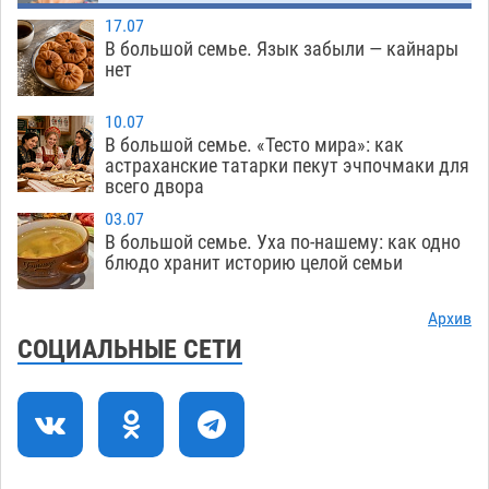
Астраханский следком помог подростку
12:02
17.07
получить зарплату за честный труд
В большой семье. Язык забыли — кайнары
08.08
442
нет
Фаворитская ноша: астраханские
10:51
10.07
гандболисты крупно проиграли пермякам
В большой семье. «Тесто мира»: как
астраханские татарки пекут эчпочмаки для
08.08
411
всего двора
Лидеры чеченской диаспоры в Астрахани
09:00
03.07
осудили выходку молодого лихача с улицы
В большой семье. Уха по-нашему: как одно
Никольской
блюдо хранит историю целой семьи
08.08
892
Завтра астраханцы проведут день в режиме
18:00
Архив
экстремальной температурной нагрузки
СОЦИАЛЬНЫЕ СЕТИ
07.08
818
Астраханский котлован с мусором угрожает
17:09
плодородию Харабалинского района
07.08
638