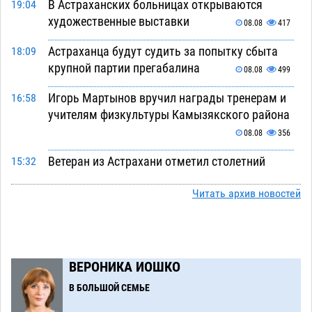
В Астраханских больницах открываются
19:04
художественные выставки
08.08
417
Астраханца будут судить за попытку сбыта
18:09
крупной партии прегабалина
08.08
499
Игорь Мартынов вручил награды тренерам и
16:58
учителям физкультуры Камызякского района
08.08
356
Ветеран из Астрахани отметил столетний
15:32
юбилей
08.08
567
Читать архив новостей
Погибший на Донбассе волонтер из Астрахани
14:19
стал героем мурала
08.08
534
Подросток, перебегавший дорогу вне
13:10
ВЕРОНИКА ИОШКО
перехода, попал под колеса авто в Астрахани
В БОЛЬШОЙ СЕМЬЕ
08.08
656