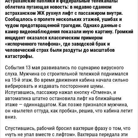
Астраханские паблики и федеральные телеканалы
облетела пугающая новость: в недавно сданном
астраханском ЖК рухнул лифт с пассажиром внутри.
Сообщалось о пролете нескольких этажей, ушибах и
чудом предотвращенной трагедии. Однако данные с
камер видеонаблюдения показали иную картину. Громкий
инцидент оказался классическим примером
«испорченного телефона», где заводской брак и
человеческий страх были раздуты до масштабов
катастрофы.
События 13 мая развивались по сценарию вирусного
слуха. Мужчина со строительной тележкой поднимался
на 15-й этаж. Во время движения кабина начала сильно
вибрировать и издавать посторонние шумы.
Испугавшись, пассажир нажал кнопку «Отмена», и
автоматика штатно остановила лифт на ближайшем
этаже — одиннадцатом. Как позже признался мужчина,
он «вылетел оттуда, как пробка», решив, что кабина летит
вниз.
Спустившись, рабочий бросил вахтерше фразу о том, что
«чуть не упал вместе с лифтом». Вахтерша передала эти