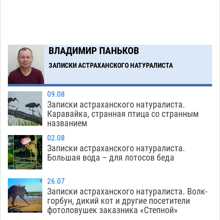
Игорь Редькин проинспектировал
16:24
коммунальную готовность астраханского
земельного массива для льготников
07.08
652
ВЛАДИМИР ПАНЬКОВ
ЗАПИСКИ АСТРАХАНСКОГО НАТУРАЛИСТА
Загрузить еще
09.08
Записки астраханского натуралиста.
Каравайка, странная птица со странным
названием
02.08
Записки астраханского натуралиста.
Большая вода – для лотосов беда
26.07
Записки астраханского натуралиста. Волк-
горбун, дикий кот и другие посетители
фотоловушек заказника «Степной»