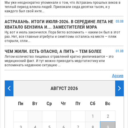
Мы уже неоднократно упоминали о том, что Астрахань прошлых веков в
теплый период влекла людей. Приезжали сюда десятки тысяч, и у
каждого был свой инте...
АСТРАХАНЬ. ИТОГИ ИЮЛЯ-2026. В СЕРЕДИНЕ ЛЕТА НЕ
03.08
ХВАТАЛО БЕНЗИНА И… ЗАМЕСТИТЕЛЕЙ МЭРА
Ну, вот и июль закончился. Пора бегло вспомнить — каким он был в этот
раз. Нет, все главные атрибуты и симптомы остались на месте — пляж
открыли, спли...
ЧЕМ ЖИЛИ. ЕСТЬ ОПАСНО, А ПИТЬ – ТЕМ БОЛЕЕ
01.08
Летом количество пищевых отравлений кратно увеличивается – это
медицинский факт. И тут можно приводить медстатистику или
вспоминать недавнюю ситуацию ...
Архив
АВГУСТ 2026
Пн
Вт
Ср
Чт
Пт
Сб
Вс
1
2
3
4
5
6
7
8
9