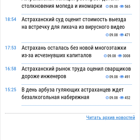
столкновения мопеда и иномарки
09.08
565
Астраханский суд оценит стоимость выезда
18:54
на встречку для лихача из вирусного видео
09.08
471
Астрахань осталась без новой многоэтажки
17:53
из-за исчезнувших капиталов
09.08
3008
Астраханский рынок труда оценил сварщиков
16:58
дороже инженеров
09.08
491
В день арбуза гуляющих астраханцев ждет
15:25
безалкогольная набережная
09.08
452
Поездка в автобусе загнала жительницу
14:12
Астрахани в кредитную яму
Читать архив новостей
09.08
1042
Астраханцев зовут смотреть на падающие
13:08
звезды и загадывать желания
09.08
425