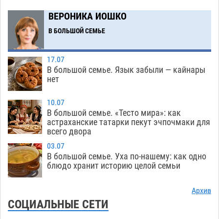
ВЕРОНИКА ИОШКО
Тысячи астраханцев останутся без горячей
12:03
воды до двадцатого августа
В БОЛЬШОЙ СЕМЬЕ
09.08
1659
Жителей Астраханской области просят
10:51
17.07
присмотреться к прохожим
09.08
745
В большой семье. Язык забыли — кайнары
нет
Большой и Мариинский театры высадятся в
09:01
Астраханском кремле
09.08
1256
10.07
В большой семье. «Тесто мира»: как
Начало положено: астраханский «Волгарь»
21:11
астраханские татарки пекут эчпочмаки для
одержал первую победу в сезоне
всего двора
08.08
762
03.07
Завтра экстремальное пекло продолжит
20:21
В большой семье. Уха по-нашему: как одно
давить на Астрахань
08.08
793
блюдо хранит историю целой семьи
В Астраханских больницах открываются
19:04
Архив
художественные выставки
08.08
613
СОЦИАЛЬНЫЕ СЕТИ
Астраханца будут судить за попытку сбыта
18:09