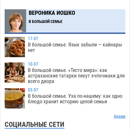
получить зарплату за честный труд
08.08
376
ВЕРОНИКА ИОШКО
Фаворитская ноша: астраханские
10:51
В БОЛЬШОЙ СЕМЬЕ
гандболисты крупно проиграли пермякам
08.08
350
17.07
В большой семье. Язык забыли — кайнары
Лидеры чеченской диаспоры в Астрахани
09:00
нет
осудили выходку молодого лихача с улицы
Никольской
08.08
774
10.07
В большой семье. «Тесто мира»: как
Завтра астраханцы проведут день в режиме
18:00
астраханские татарки пекут эчпочмаки для
всего двора
экстремальной температурной нагрузки
07.08
748
03.07
В большой семье. Уха по-нашему: как одно
Астраханский котлован с мусором угрожает
17:09
блюдо хранит историю целой семьи
плодородию Харабалинского района
07.08
582
Архив
СОЦИАЛЬНЫЕ СЕТИ
Игорь Редькин проинспектировал
16:24