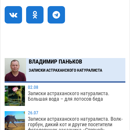
коммунальную готовность астраханского
земельного массива для льготников
07.08
587
Тяга к сверхскоростям обошлась
15:28
астраханской логистической компании в 400
тысяч рублей
07.08
607
Астраханские кутилы сменили барные стойки
14:44
ВЛАДИМИР ПАНЬКОВ
на полицейские дежурки
07.08
622
ЗАПИСКИ АСТРАХАНСКОГО НАТУРАЛИСТА
Загрузить еще
02.08
Записки астраханского натуралиста.
Большая вода – для лотосов беда
26.07
Записки астраханского натуралиста. Волк-
горбун, дикий кот и другие посетители
фотоловушек заказника «Степной»