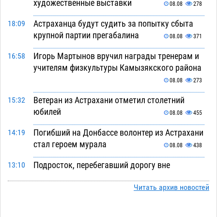
художественные выставки
08.08
278
Астраханца будут судить за попытку сбыта
18:09
крупной партии прегабалина
08.08
371
Игорь Мартынов вручил награды тренерам и
16:58
учителям физкультуры Камызякского района
08.08
273
Ветеран из Астрахани отметил столетний
15:32
юбилей
08.08
455
Погибший на Донбассе волонтер из Астрахани
14:19
стал героем мурала
08.08
438
Подросток, перебегавший дорогу вне
13:10
перехода, попал под колеса авто в Астрахани
Читать архив новостей
08.08
575
Астраханский следком помог подростку
12:02