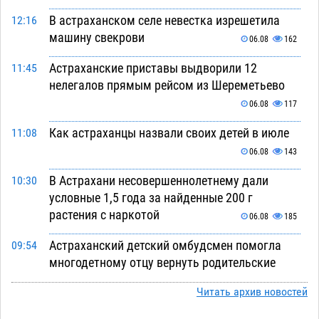
В астраханском селе невестка изрешетила
12:16
машину свекрови
06.08
162
Астраханские приставы выдворили 12
11:45
нелегалов прямым рейсом из Шереметьево
06.08
117
Как астраханцы назвали своих детей в июле
11:08
06.08
143
В Астрахани несовершеннолетнему дали
10:30
условные 1,5 года за найденные 200 г
растения с наркотой
06.08
185
Астраханский детский омбудсмен помогла
09:54
многодетному отцу вернуть родительские
права
06.08
278
Читать архив новостей
В Астрахани купеческий банк укроют новой
09:13