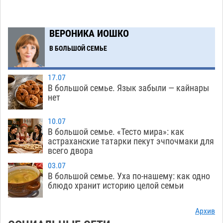
крышей за шестнадцать миллионов
06.08
300
ВЕРОНИКА ИОШКО
Астраханские спасатели назвали причину
08:29
В БОЛЬШОЙ СЕМЬЕ
пожара, в котором погиб 3-месячный малыш
06.08
487
17.07
Арендатор заплатит миллионы за порчу
07:38
В большой семье. Язык забыли — кайнары
солью астраханских сельхозугодий
нет
06.08
329
Завтра погода вновь заставит астраханцев
20:27
10.07
жариться
В большой семье. «Тесто мира»: как
05.08
405
астраханские татарки пекут эчпочмаки для
всего двора
Уникальные артефакты Золотой Орды
19:07
выставили в астраханском музее
05.08
458
03.07
В большой семье. Уха по-нашему: как одно
Маленькую девочку увезли в больницу после
18:29
блюдо хранит историю целой семьи
ДТП у «Алимпика» в Астрахани
05.08
663
Архив
Всероссийская летняя перепись воробьев
16:31