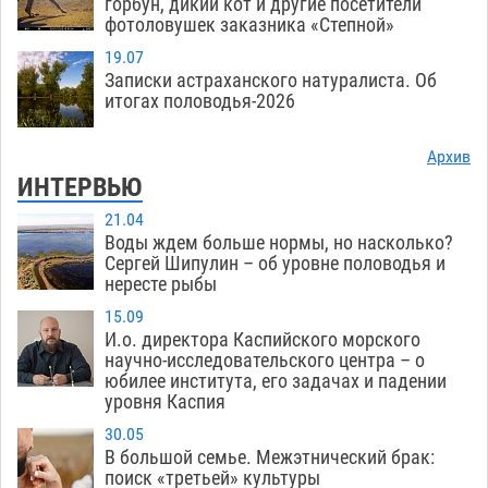
горбун, дикий кот и другие посетители
фотоловушек заказника «Степной»
19.07
Записки астраханского натуралиста. Об
итогах половодья-2026
Архив
ИНТЕРВЬЮ
21.04
Воды ждем больше нормы, но насколько?
Сергей Шипулин – об уровне половодья и
нересте рыбы
15.09
И.о. директора Каспийского морского
научно-исследовательского центра – о
юбилее института, его задачах и падении
уровня Каспия
30.05
В большой семье. Межэтнический брак:
поиск «третьей» культуры