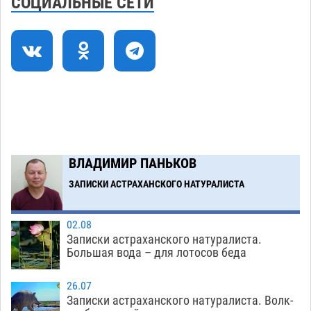
СОЦИАЛЬНЫЕ СЕТИ
стартует в Астрахани
05.08
411
Астраханские пожарные поезда с начала года
15:58
десять раз выезжали на борьбу с огнем
05.08
406
Гость из Чечни утонул в реке под Астраханью
15:14
05.08
607
Загрузить еще
ВЛАДИМИР ПАНЬКОВ
ЗАПИСКИ АСТРАХАНСКОГО НАТУРАЛИСТА
02.08
Записки астраханского натуралиста.
Большая вода – для лотосов беда
26.07
Записки астраханского натуралиста. Волк-