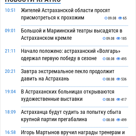
Жителей Астраханской области просят
10:51
присмотреться к прохожим
09.08
65
Большой и Мариинский театры высадятся в
09:01
Астраханском кремле
09.08
185
Начало положено: астраханский «Волгарь»
21:11
одержал первую победу в сезоне
08.08
495
Завтра экстремальное пекло продолжит
20:21
давить на Астрахань
08.08
536
В Астраханских больницах открываются
19:04
художественные выставки
08.08
417
Астраханца будут судить за попытку сбыта
18:09
крупной партии прегабалина
08.08
499
Игорь Мартынов вручил награды тренерам и
16:58