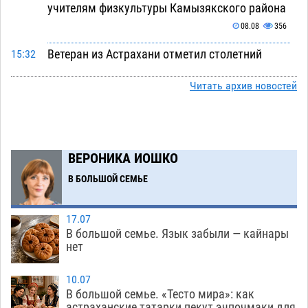
учителям физкультуры Камызякского района
08.08
356
Ветеран из Астрахани отметил столетний
15:32
юбилей
08.08
567
Читать архив новостей
Погибший на Донбассе волонтер из Астрахани
14:19
стал героем мурала
08.08
534
Подросток, перебегавший дорогу вне
13:10
ВЕРОНИКА ИОШКО
перехода, попал под колеса авто в Астрахани
В БОЛЬШОЙ СЕМЬЕ
08.08
656
Астраханский следком помог подростку
12:02
17.07
получить зарплату за честный труд
В большой семье. Язык забыли — кайнары
08.08
442
нет
Фаворитская ноша: астраханские
10:51
10.07
гандболисты крупно проиграли пермякам
В большой семье. «Тесто мира»: как
астраханские татарки пекут эчпочмаки для
08.08
411