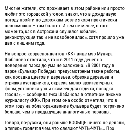
Многие жители, кто проживает в этом районе или просто
любит это городской уголок, знают, что в дождливую
погоду пройти по дорожкам возле якоря практически
невозможно – там болото. И тем не менее, с того
момента, как в Астрахани случился юбилей,
реконструкция так и не возобновилась, хотя прошло уже
два с лишним года.
На вопрос корреспондентов «КК» вице-мэр Мунира
Шабанова ответила, что и в 2011 году денег на
доведение парка до ума не заложено. «В 2001 году в
парке «Бульвар Победы» предусмотрены такие работы,
как посадка цветов и деревьев, обрезка деревьев и
стрижка кустарников, окраска малах архитектурных
форм, установка урн и скамеек для отдыха, посадка
газона», – сообщила г-жа Шабанова в ответном письме
журналисту «КК». При этом она особо отметила, что в
этом году на облагораживание бульвара будет потрачено
больше, чем в предыдущие аналогичные периоды.
Говоря, по-русски, они раньше ВООБЩЕ ничего не делали,
а теперь гордятся чем, что сделают ЧУТЬ-ЧУТЬ... Про