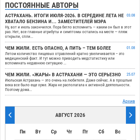
ПОСТОЯННЫЕ АВТОРЫ
АСТРАХАНЬ. ИТОГИ ИЮЛЯ-2026. В СЕРЕДИНЕ ЛЕТА НЕ
03.08
ХВАТАЛО БЕНЗИНА И… ЗАМЕСТИТЕЛЕЙ МЭРА
Ну, вот и июль закончился. Пора бегло вспомнить — каким он был в этот
раз. Нет, все главные атрибуты и симптомы остались на месте — пляж
открыли, спли...
ЧЕМ ЖИЛИ. ЕСТЬ ОПАСНО, А ПИТЬ – ТЕМ БОЛЕЕ
01.08
Летом количество пищевых отравлений кратно увеличивается – это
медицинский факт. И тут можно приводить медстатистику или
вспоминать недавнюю ситуацию ...
ЧЕМ ЖИЛИ. «ЖАРЫ» В АСТРАХАНИ — ЭТО СЕРЬЕЗНО
25.07
Июльская Астрахань — это очень на любителя. Даже сейчас. А в прошлые
века все было еще хуже. Жара не располагала к активной деятельности.
Поэтому дома...
Архив
АВГУСТ 2026
Пн
Вт
Ср
Чт
Пт
Сб
Вс