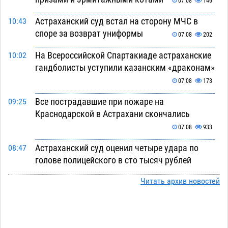
07.08
146
Астраханский суд встал на сторону МЧС в
10:43
споре за возврат униформы
07.08
202
На Всероссийской Спартакиаде астраханские
10:02
гандболисты уступили казанским «драконам»
07.08
173
Все пострадавшие при пожаре на
09:25
Краснодарской в Астрахани скончались
07.08
933
Астраханский суд оценил четыре удара по
08:47
голове полицейского в сто тысяч рублей
07.08
241
Читать архив новостей
Завтра астраханская жара вновь приблизится
19:36
к 40-градусному пределу
06.08
412