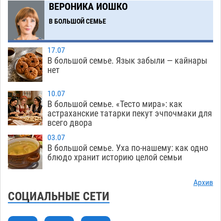
В Астрахани впервые открыли смену по
18:57
ВЕРОНИКА ИОШКО
теории игр
06.08
384
В БОЛЬШОЙ СЕМЬЕ
В пятницу без электричества окажутся
18:23
Астрахань, Ахтубинск и 6 поселений
17.07
06.08
397
В большой семье. Язык забыли — кайнары
нет
В астраханском поселке ведутся работы по
17:40
двум федеральным проектам
06.08
387
10.07
В большой семье. «Тесто мира»: как
Модное дефиле собак и кошек пройдет в
16:59
астраханские татарки пекут эчпочмаки для
всего двора
Астрахани
06.08
420
03.07
Огромного сома вытащили из Волги на
16:36
В большой семье. Уха по-нашему: как одно
набережной в Астрахани
блюдо хранит историю целой семьи
06.08
523
Предприниматели с рынка Жилгородок в
16:02
Архив
Астрахани продолжают не верить, что их
СОЦИАЛЬНЫЕ СЕТИ
торговые точки снесут
06.08
505