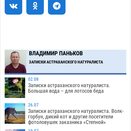
Ящерицу из астраханской пустыни поместили
15:22
на новой серебряной монете Банка России
06.08
358
Буддийские святыни из Астрахани выставили
14:35
в музее Пушкина в Москве
06.08
346
Загрузить еще
ВЛАДИМИР ПАНЬКОВ
ЗАПИСКИ АСТРАХАНСКОГО НАТУРАЛИСТА
02.08
Записки астраханского натуралиста.
Большая вода – для лотосов беда
26.07
Записки астраханского натуралиста. Волк-
горбун, дикий кот и другие посетители
фотоловушек заказника «Степной»
19.07