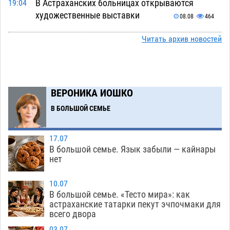
В Астраханских больницах открываются
19:04
художественные выставки
08.08
464
Астраханца будут судить за попытку сбыта
18:09
Читать архив новостей
крупной партии прегабалина
08.08
564
Игорь Мартынов вручил награды тренерам и
16:58
учителям физкультуры Камызякского района
ВЕРОНИКА ИОШКО
08.08
398
В БОЛЬШОЙ СЕМЬЕ
Ветеран из Астрахани отметил столетний
15:32
юбилей
08.08
617
17.07
В большой семье. Язык забыли — кайнары
Погибший на Донбассе волонтер из Астрахани
14:19
нет
стал героем мурала
08.08
580
10.07
Подросток, перебегавший дорогу вне
13:10
В большой семье. «Тесто мира»: как
перехода, попал под колеса авто в Астрахани
астраханские татарки пекут эчпочмаки для
всего двора
08.08
708
03.07