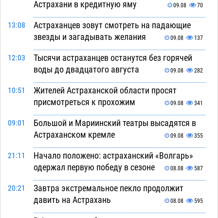
Астрахани в кредитную яму
09.08
70
Астраханцев зовут смотреть на падающие
13:08
звезды и загадывать желания
09.08
137
Тысячи астраханцев останутся без горячей
12:03
воды до двадцатого августа
09.08
282
Жителей Астраханской области просят
10:51
присмотреться к прохожим
09.08
341
Большой и Мариинский театры высадятся в
09:01
Астраханском кремле
09.08
355
Начало положено: астраханский «Волгарь»
21:11
одержал первую победу в сезоне
08.08
587
Завтра экстремальное пекло продолжит
20:21
давить на Астрахань
08.08
595