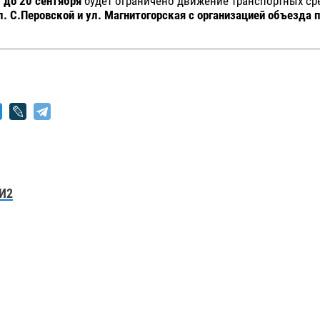
м
до 20 сентября
будет ограничено движение транспортных с
л. С.Перовской и ул. Магнитогорская с организацией объезда п
И2