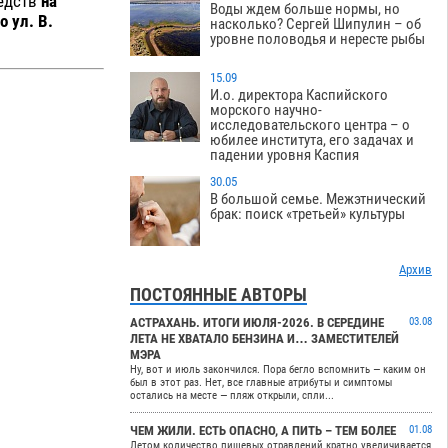
редств
на
Воды ждем больше нормы, но
о ул. В.
насколько? Сергей Шипулин – об
уровне половодья и нересте рыбы
15.09
И.о. директора Каспийского
морского научно-
исследовательского центра – о
юбилее института, его задачах и
падении уровня Каспия
30.05
В большой семье. Межэтнический
брак: поиск «третьей» культуры
Архив
ПОСТОЯННЫЕ АВТОРЫ
АСТРАХАНЬ. ИТОГИ ИЮЛЯ-2026. В СЕРЕДИНЕ
03.08
ЛЕТА НЕ ХВАТАЛО БЕНЗИНА И… ЗАМЕСТИТЕЛЕЙ
МЭРА
Ну, вот и июль закончился. Пора бегло вспомнить — каким он
был в этот раз. Нет, все главные атрибуты и симптомы
остались на месте — пляж открыли, спли...
ЧЕМ ЖИЛИ. ЕСТЬ ОПАСНО, А ПИТЬ – ТЕМ БОЛЕЕ
01.08
Летом количество пищевых отравлений кратно увеличивается