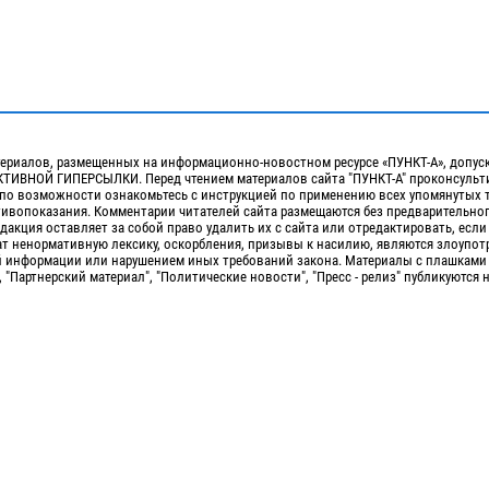
ериалов, размещенных на информационно-новостном ресурсе «ПУНКТ-А», допус
ИВНОЙ ГИПЕРСЫЛКИ. Перед чтением материалов сайта "ПУНКТ-А" проконсульти
 по возможности ознакомьтесь с инструкцией по применению всех упомянутых 
отивопоказания. Комментарии читателей сайта размещаются без предварительно
дакция оставляет за собой право удалить их с сайта или отредактировать, если
т ненормативную лексику, оскорбления, призывы к насилию, являются злоупо
 информации или нарушением иных требований закона. Материалы с плашками
, "Партнерский материал", "Политические новости", "Пресс - релиз" публикуются 