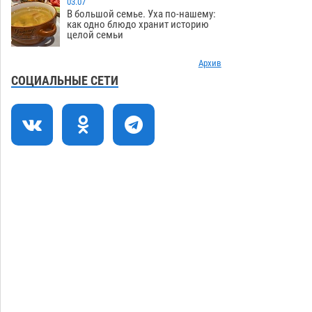
03.07
В большой семье. Уха по-нашему:
Гость из Чечни утонул в реке под
15:14
как одно блюдо хранит историю
целой семьи
Астраханью
05.08
593
Попытка спасти знакомого привела
Архив
14:38
трех астраханок под уголовную статью
СОЦИАЛЬНЫЕ СЕТИ
05.08
507
Тысяча четыреста астраханцев
14:00
пересели на электромобили
05.08
503
Глава крупного астраханского города
13:23
поставил жителей перед непростым
выбором
05.08
1347
Загрузить еще