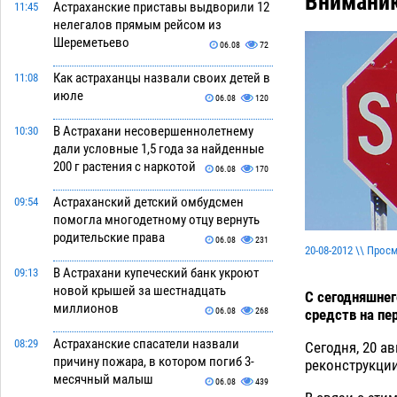
Вниманию
Астраханские приставы выдворили 12
11:45
нелегалов прямым рейсом из
Шереметьево
06.08
72
Как астраханцы назвали своих детей в
11:08
июле
06.08
120
В Астрахани несовершеннолетнему
10:30
дали условные 1,5 года за найденные
200 г растения с наркотой
06.08
170
Астраханский детский омбудсмен
09:54
помогла многодетному отцу вернуть
родительские права
06.08
231
20-08-2012 \\ Прос
В Астрахани купеческий банк укроют
09:13
новой крышей за шестнадцать
С сегодняшнег
миллионов
средств на пе
06.08
268
Астраханские спасатели назвали
08:29
Сегодня, 20 а
причину пожара, в котором погиб 3-
реконструкции
месячный малыш
06.08
439