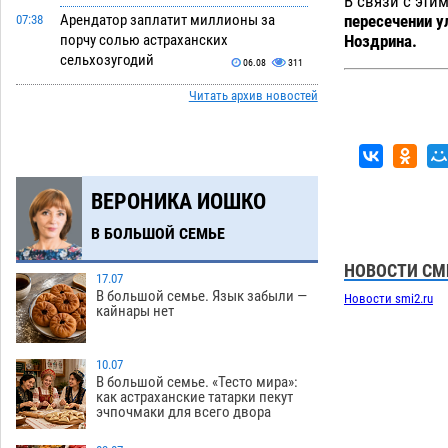
В связи с эти
пересечении у
Арендатор заплатит миллионы за
07:38
Ноздрина.
порчу солью астраханских
сельхозугодий
06.08
311
Читать архив новостей
Завтра погода вновь заставит
20:27
астраханцев жариться
05.08
398
Уникальные артефакты Золотой Орды
19:07
выставили в астраханском музее
ВЕРОНИКА ИОШКО
05.08
436
В БОЛЬШОЙ СЕМЬЕ
Маленькую девочку увезли в больницу
18:29
после ДТП у «Алимпика» в Астрахани
НОВОСТИ СМ
17.07
05.08
644
В большой семье. Язык забыли —
Новости smi2.ru
кайнары нет
Всероссийская летняя перепись
16:31
воробьев стартует в Астрахани
10.07
05.08
392
В большой семье. «Тесто мира»:
как астраханские татарки пекут
Астраханские пожарные поезда с
15:58
эчпочмаки для всего двора
начала года десять раз выезжали на
борьбу с огнем
05.08
399