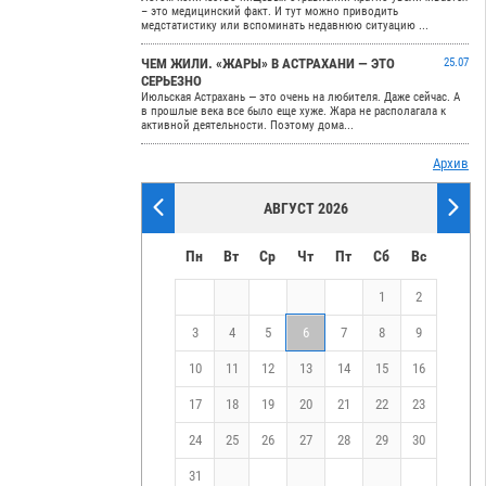
– это медицинский факт. И тут можно приводить
медстатистику или вспоминать недавнюю ситуацию ...
ЧЕМ ЖИЛИ. «ЖАРЫ» В АСТРАХАНИ — ЭТО
25.07
СЕРЬЕЗНО
Июльская Астрахань — это очень на любителя. Даже сейчас. А
в прошлые века все было еще хуже. Жара не располагала к
активной деятельности. Поэтому дома...
Архив
АВГУСТ 2026
Пн
Вт
Ср
Чт
Пт
Сб
Вс
1
2
3
4
5
6
7
8
9
10
11
12
13
14
15
16
17
18
19
20
21
22
23
24
25
26
27
28
29
30
31