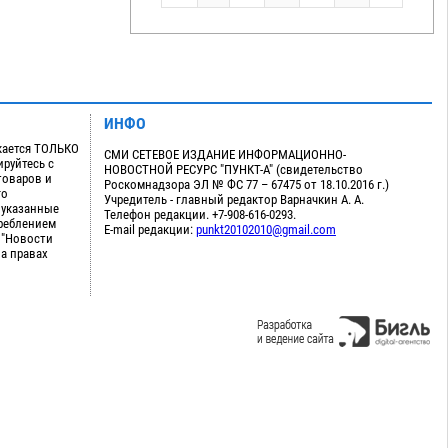
ИНФО
кается ТОЛЬКО
СМИ СЕТЕВОЕ ИЗДАНИЕ ИНФОРМАЦИОННО-
руйтесь с
НОВОСТНОЙ РЕСУРС "ПУНКТ-А" (свидетельство
товаров и
Роскомнадзора ЭЛ № ФС 77 – 67475 от 18.10.2016 г.)
го
Учредитель - главный редактор Варначкин А. А.
 указанные
Телефон редакции. +7-908-616-0293.
треблением
E-mail редакции:
punkt20102010@gmail.com
 "Новости
на правах