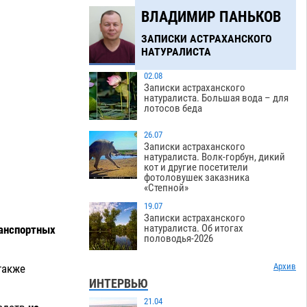
ВЛАДИМИР ПАНЬКОВ
ЗАПИСКИ АСТРАХАНСКОГО
НАТУРАЛИСТА
02.08
Записки астраханского
натуралиста. Большая вода – для
лотосов беда
26.07
Записки астраханского
натуралиста. Волк-горбун, дикий
кот и другие посетители
фотоловушек заказника
«Степной»
19.07
Записки астраханского
натуралиста. Об итогах
ранспортных
половодья-2026
Архив
также
ИНТЕРВЬЮ
21.04