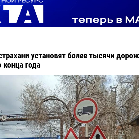
страхани установят более тысячи доро
о конца года