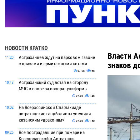
НОВОСТИ КРАТКО
Власти А
Астраханцев ждут на парковом газоне
11:20
знаков д
с призами и эрмитажными котами
07.08
68
Астраханский суд встал на сторону
10:43
МЧС в споре за возврат униформы
07.08
145
На Всероссийской Спартакиаде
10:02
астраханские гандболисты уступили
казанским «драконам»
07.08
150
Все пострадавшие при пожаре на
09:25
Краснодарской в Астрахани