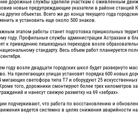
ние дорожные службы уделили участкам с оживленным дви
новив новые предупреждающие указатели в районе станций Ку
 на других объектах. Всего же до конца текущего года городски
енить и установить еще около 500 знаков.
жным этапом работы станет подготовка пришкольных террит
ому году. Профильные службы администрации Астрахани в б
пят к приведению пешеходных переходов возле образователь
национальному стандарту. Весь объем работ планируется по
 сентября.
ем году возле двадцати городских школ будет развернуто ма
во. На прилегающих улицах установят порядка 600 новых до
4 мигающих светофора типа Т7 и оборудуют 25 искусственны
Кроме того, дорожники смонтируют более трех километров з
раждений и нанесут свежую разметку на 69 «зебрах».
ции подчеркивают, что работа по восстановлению и обновле
вижения ведется системно в целях снижения аварийности на