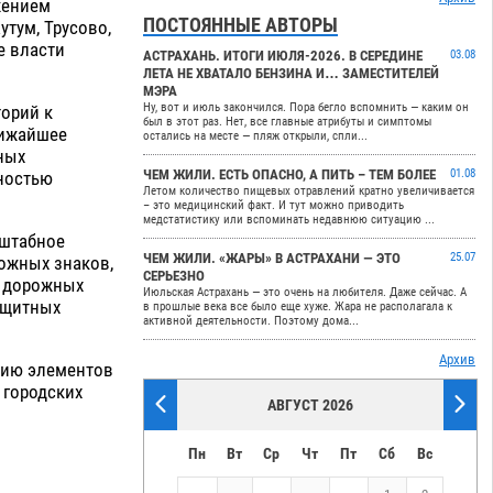
жением
ПОСТОЯННЫЕ АВТОРЫ
тум, Трусово,
е власти
АСТРАХАНЬ. ИТОГИ ИЮЛЯ-2026. В СЕРЕДИНЕ
03.08
ЛЕТА НЕ ХВАТАЛО БЕНЗИНА И… ЗАМЕСТИТЕЛЕЙ
МЭРА
Ну, вот и июль закончился. Пора бегло вспомнить — каким он
орий к
был в этот раз. Нет, все главные атрибуты и симптомы
лижайшее
остались на месте — пляж открыли, спли...
ных
ЧЕМ ЖИЛИ. ЕСТЬ ОПАСНО, А ПИТЬ – ТЕМ БОЛЕЕ
01.08
лностью
Летом количество пищевых отравлений кратно увеличивается
– это медицинский факт. И тут можно приводить
медстатистику или вспоминать недавнюю ситуацию ...
сштабное
ЧЕМ ЖИЛИ. «ЖАРЫ» В АСТРАХАНИ — ЭТО
25.07
рожных знаков,
СЕРЬЕЗНО
х дорожных
Июльская Астрахань — это очень на любителя. Даже сейчас. А
ащитных
в прошлые века все было еще хуже. Жара не располагала к
активной деятельности. Поэтому дома...
Архив
нию элементов
 городских
АВГУСТ 2026
Пн
Вт
Ср
Чт
Пт
Сб
Вс