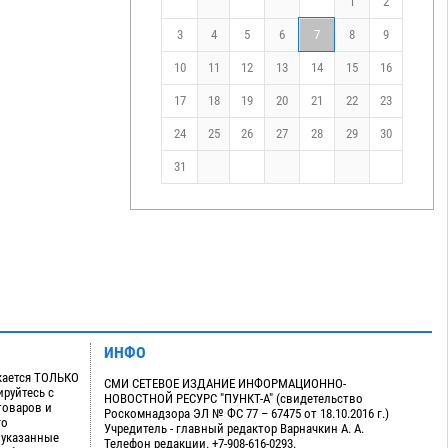
1
2
3
4
5
6
7
8
9
10
11
12
13
14
15
16
17
18
19
20
21
22
23
24
25
26
27
28
29
30
31
ИНФО
кается ТОЛЬКО
СМИ СЕТЕВОЕ ИЗДАНИЕ ИНФОРМАЦИОННО-
руйтесь с
НОВОСТНОЙ РЕСУРС "ПУНКТ-А" (свидетельство
товаров и
Роскомнадзора ЭЛ № ФС 77 – 67475 от 18.10.2016 г.)
го
Учредитель - главный редактор Варначкин А. А.
 указанные
Телефон редакции. +7-908-616-0293.