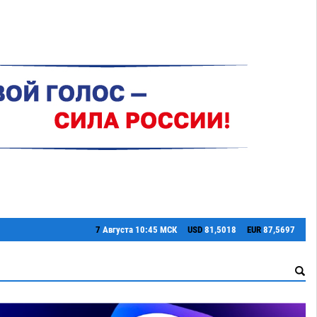
7
Августа
10:45 МСК
USD
81,5018
EUR
87,5697