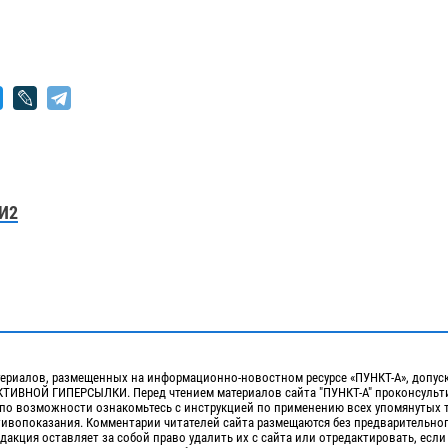
И2
ериалов, размещенных на информационно-новостном ресурсе «ПУНКТ-А», допус
ИВНОЙ ГИПЕРСЫЛКИ. Перед чтением материалов сайта "ПУНКТ-А" проконсульти
 по возможности ознакомьтесь с инструкцией по применению всех упомянутых 
отивопоказания. Комментарии читателей сайта размещаются без предварительно
дакция оставляет за собой право удалить их с сайта или отредактировать, если