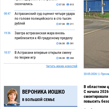
скончались
07.08
813
Астраханский суд оценил четыре удара
08:47
по голове полицейского в сто тысяч
рублей
07.08
211
Завтра астраханская жара вновь
19:36
приблизится к 40-градусному пределу
06.08
391
В Астрахани впервые открыли смену
18:57
по теории игр
06.08
368
Читать архив новостей
В пятницу без электричества окажутся
18:23
Астрахань, Ахтубинск и 6 поселений
20-05-2026 \\ Прос
06.08
386
В областном 
В астраханском поселке ведутся
17:40
ВЕРОНИКА ИОШКО
С начала 2026
работы по двум федеральным
смонтировали 
проектам
06.08
373
В БОЛЬШОЙ СЕМЬЕ
повысить без
Модное дефиле собак и кошек пройдет
16:59