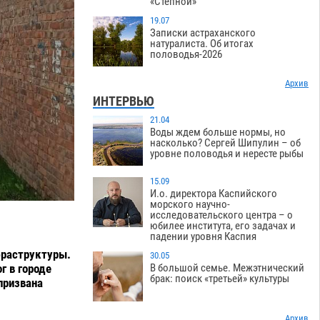
«Степной»
19.07
Записки астраханского
натуралиста. Об итогах
половодья-2026
Архив
ИНТЕРВЬЮ
21.04
Воды ждем больше нормы, но
насколько? Сергей Шипулин – об
уровне половодья и нересте рыбы
15.09
И.о. директора Каспийского
морского научно-
исследовательского центра – о
юбилее института, его задачах и
падении уровня Каспия
фраструктуры.
30.05
В большой семье. Межэтнический
г в городе
брак: поиск «третьей» культуры
призвана
Архив