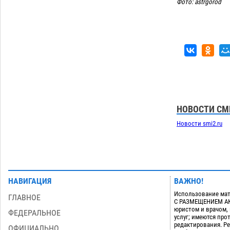
Фото: astrgorod
Скончался второй ребенок после
13:13
пожара в Астрахани
06.08
807
Загрузить еще
НОВОСТИ СМ
Новости smi2.ru
НАВИГАЦИЯ
ВАЖНО!
Использование мат
ГЛАВНОЕ
С РАЗМЕЩЕНИЕМ АКТ
юристом и врачом,
ФЕДЕРАЛЬНОЕ
услуг; имеются пр
редактирования. Ре
ОФИЦИАЛЬНО