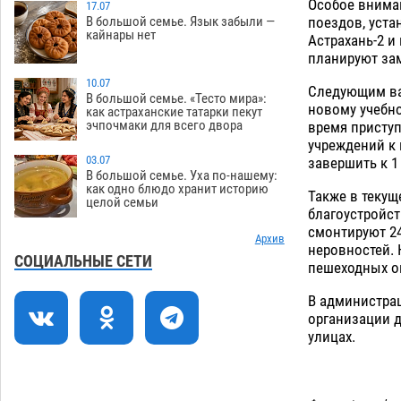
Особое внима
в Астрахани
17.07
06.08
388
В большой семье. Язык забыли —
поездов, уста
кайнары нет
Астрахань-2 и
Огромного сома вытащили из Волги
16:36
планируют зам
на набережной в Астрахани
10.07
06.08
496
Следующим ва
В большой семье. «Тесто мира»:
новому учебн
как астраханские татарки пекут
Предприниматели с рынка
16:02
эчпочмаки для всего двора
время присту
Жилгородок в Астрахани продолжают
учреждений к 
не верить, что их торговые точки
03.07
завершить к 1
снесут
06.08
466
В большой семье. Уха по-нашему:
как одно блюдо хранит историю
Также в текущ
целой семьи
Ящерицу из астраханской пустыни
15:22
благоустройст
поместили на новой серебряной
смонтируют 2
монете Банка России
Архив
06.08
347
неровностей. 
СОЦИАЛЬНЫЕ СЕТИ
пешеходных ог
Буддийские святыни из Астрахани
14:35
выставили в музее Пушкина в Москве
В администра
06.08
336
организации д
улицах.
Мэрия Астрахани переводит городские
13:50
зеленые зоны на автоматический
полив
06.08
328