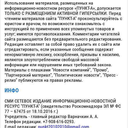
Использование материалов, размещенных на
информационно-новостном ресурсе «ПУНКТ-А», допускается
ТОЛЬКО С РАЗМЕЩЕНИЕМ АКТИВНОЙ ГИПЕРСЫЛКИ. Перед
чтением материалов сайта "ПУНКТ-А" проконсультируйтесь с
юристом и врачом, по возможности ознакомьтесь с
инструкцией по применению всех упомянутых товаров и
услуг; имеются противопоказания. Комментарии читателей
сайта размещаются без предварительного редактирования.
Редакция оставляет за собой право удалить их с сайта или
отредактировать, если указанные сообщения содержат
ненормативную лексику, оскорбления, призывы к насилию,
являются злоупотреблением свободой массовой
информации или нарушением иных требований закона.
Материалы с плашками "Новости компаний", "Промо",
"Партнерский материал", "Политические новости", "Пресс -
релиз" публикуются на правах рекламы.
ИНФО
СМИ СЕТЕВОЕ ИЗДАНИЕ ИНФОРМАЦИОННО-НОВОСТНОЙ
РЕСУРС "ПУНКТ-А" (свидетельство Роскомнадзора ЭЛ № ФС
77 – 67475 от 18.10.2016 г.)
Учредитель - главный редактор Варначкин А. А.
Телефон редакции. +7-908-616-0293.
E-mail редакции:
punkt20102010@gmail.com