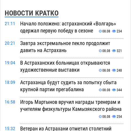
НОВОСТИ КРАТКО
Начало положено: астраханский «Волгарь»
21:11
одержал первую победу в сезоне
08.08
234
Завтра экстремальное пекло продолжит
20:21
давить на Астрахань
08.08
321
В Астраханских больницах открываются
19:04
художественные выставки
08.08
248
Астраханца будут судить за попытку сбыта
18:09
крупной партии прегабалина
08.08
344
Игорь Мартынов вручил награды тренерам и
16:58
учителям физкультуры Камызякского района
08.08
254
Ветеран из Астрахани отметил столетний
15:32