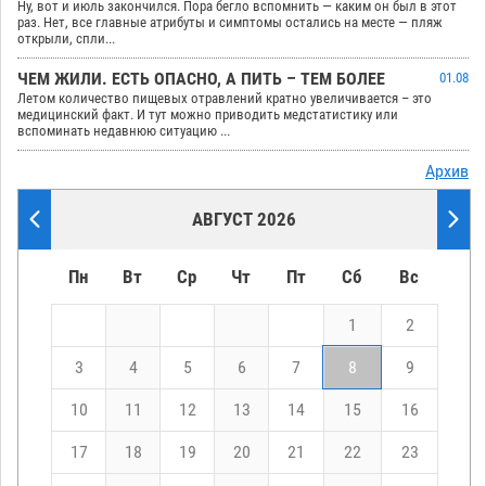
Ну, вот и июль закончился. Пора бегло вспомнить — каким он был в этот
раз. Нет, все главные атрибуты и симптомы остались на месте — пляж
открыли, спли...
ЧЕМ ЖИЛИ. ЕСТЬ ОПАСНО, А ПИТЬ – ТЕМ БОЛЕЕ
01.08
Летом количество пищевых отравлений кратно увеличивается – это
медицинский факт. И тут можно приводить медстатистику или
вспоминать недавнюю ситуацию ...
Архив
АВГУСТ 2026
Пн
Вт
Ср
Чт
Пт
Сб
Вс
1
2
3
4
5
6
7
8
9
10
11
12
13
14
15
16
17
18
19
20
21
22
23