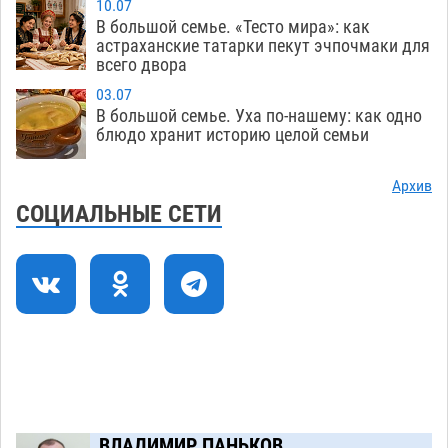
08.08
753
10.07
В большой семье. «Тесто мира»: как
Завтра астраханцы проведут день в режиме
18:00
астраханские татарки пекут эчпочмаки для
всего двора
экстремальной температурной нагрузки
07.08
738
03.07
В большой семье. Уха по-нашему: как одно
Астраханский котлован с мусором угрожает
17:09
блюдо хранит историю целой семьи
плодородию Харабалинского района
07.08
573
Архив
СОЦИАЛЬНЫЕ СЕТИ
Игорь Редькин проинспектировал
16:24
коммунальную готовность астраханского
земельного массива для льготников
07.08
575
Тяга к сверхскоростям обошлась
15:28
астраханской логистической компании в 400
тысяч рублей
07.08
597
Астраханские кутилы сменили барные стойки
14:44
ВЛАДИМИР ПАНЬКОВ