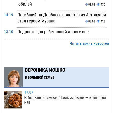
юбилей
08.08
430
Погибший на Донбассе волонтер из Астрахани
14:19
стал героем мурала
08.08
418
Подросток, перебегавший дорогу вне
13:10
перехода, попал под колеса авто в Астрахани
Читать архив новостей
08.08
557
Астраханский следком помог подростку
12:02
получить зарплату за честный труд
08.08
362
ВЕРОНИКА ИОШКО
Фаворитская ноша: астраханские
10:51
В БОЛЬШОЙ СЕМЬЕ
гандболисты крупно проиграли пермякам
08.08
335
17.07
В большой семье. Язык забыли — кайнары
Лидеры чеченской диаспоры в Астрахани
09:00
нет
осудили выходку молодого лихача с улицы
Никольской