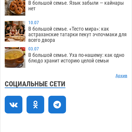
В большой семье. Язык забыли — кайнары
08.08
448
нет
Фаворитская ноша: астраханские
10:51
10.07
гандболисты крупно проиграли пермякам
В большой семье. «Тесто мира»: как
астраханские татарки пекут эчпочмаки для
08.08
416
всего двора
Лидеры чеченской диаспоры в Астрахани
09:00
03.07
осудили выходку молодого лихача с улицы
В большой семье. Уха по-нашему: как одно
Никольской
блюдо хранит историю целой семьи
08.08
899
Завтра астраханцы проведут день в режиме
18:00
Архив
экстремальной температурной нагрузки
СОЦИАЛЬНЫЕ СЕТИ
07.08
823
Астраханский котлован с мусором угрожает
17:09
плодородию Харабалинского района
07.08
644
Игорь Редькин проинспектировал
16:24