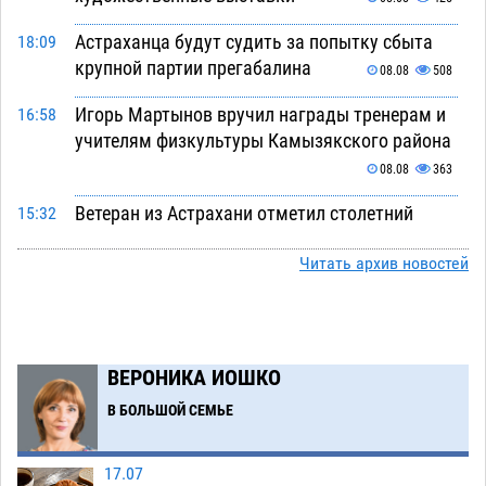
Астраханца будут судить за попытку сбыта
18:09
крупной партии прегабалина
08.08
508
Игорь Мартынов вручил награды тренерам и
16:58
учителям физкультуры Камызякского района
08.08
363
Ветеран из Астрахани отметил столетний
15:32
юбилей
08.08
576
Читать архив новостей
Погибший на Донбассе волонтер из Астрахани
14:19
стал героем мурала
08.08
544
Подросток, перебегавший дорогу вне
13:10
ВЕРОНИКА ИОШКО
перехода, попал под колеса авто в Астрахани
В БОЛЬШОЙ СЕМЬЕ
08.08
664
Астраханский следком помог подростку
12:02
17.07
получить зарплату за честный труд