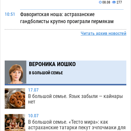
08.08
277
Фаворитская ноша: астраханские
10:51
гандболисты крупно проиграли пермякам
08.08
270
Читать архив новостей
Лидеры чеченской диаспоры в Астрахани
09:00
осудили выходку молодого лихача с улицы
Никольской
08.08
647
ВЕРОНИКА ИОШКО
Завтра астраханцы проведут день в режиме
18:00
В БОЛЬШОЙ СЕМЬЕ
экстремальной температурной нагрузки
07.08
667
17.07
Астраханский котлован с мусором угрожает
17:09
В большой семье. Язык забыли — кайнары
плодородию Харабалинского района
нет
07.08
519
10.07
Игорь Редькин проинспектировал
16:24
В большой семье. «Тесто мира»: как
астраханские татарки пекут эчпочмаки для
коммунальную готовность астраханского