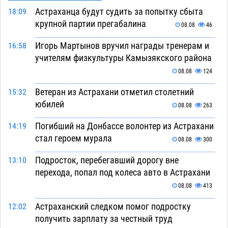
Астраханца будут судить за попытку сбыта
18:09
крупной партии прегабалина
08.08
46
Игорь Мартынов вручил награды тренерам и
16:58
учителям физкультуры Камызякского района
08.08
124
Ветеран из Астрахани отметил столетний
15:32
юбилей
08.08
263
Погибший на Донбассе волонтер из Астрахани
14:19
стал героем мурала
08.08
300
Подросток, перебегавший дорогу вне
13:10
перехода, попал под колеса авто в Астрахани
08.08
413
Астраханский следком помог подростку
12:02
получить зарплату за честный труд