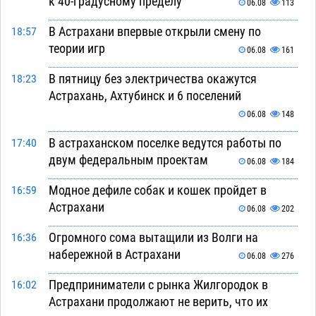
к 40-градусному пределу
06.08
113
В Астрахани впервые открыли смену по
18:57
теории игр
06.08
161
В пятницу без электричества окажутся
18:23
Астрахань, Ахтубинск и 6 поселений
06.08
148
В астраханском поселке ведутся работы по
17:40
двум федеральным проектам
06.08
184
Модное дефиле собак и кошек пройдет в
16:59
Астрахани
06.08
202
Огромного сома вытащили из Волги на
16:36
набережной в Астрахани
06.08
276
Предприниматели с рынка Жилгородок в
16:02
Астрахани продолжают не верить, что их