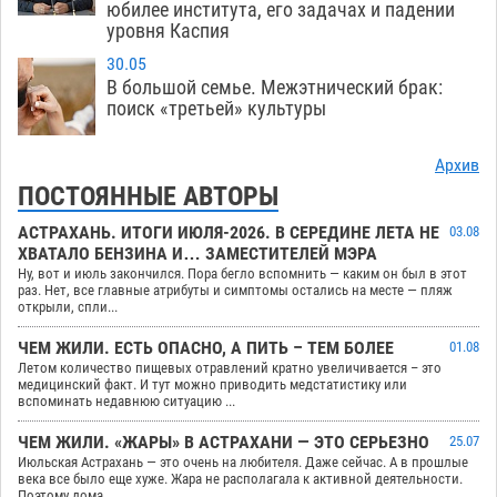
юбилее института, его задачах и падении
уровня Каспия
30.05
В большой семье. Межэтнический брак:
поиск «третьей» культуры
Архив
ПОСТОЯННЫЕ АВТОРЫ
АСТРАХАНЬ. ИТОГИ ИЮЛЯ-2026. В СЕРЕДИНЕ ЛЕТА НЕ
03.08
ХВАТАЛО БЕНЗИНА И… ЗАМЕСТИТЕЛЕЙ МЭРА
Ну, вот и июль закончился. Пора бегло вспомнить — каким он был в этот
раз. Нет, все главные атрибуты и симптомы остались на месте — пляж
открыли, спли...
ЧЕМ ЖИЛИ. ЕСТЬ ОПАСНО, А ПИТЬ – ТЕМ БОЛЕЕ
01.08
Летом количество пищевых отравлений кратно увеличивается – это
медицинский факт. И тут можно приводить медстатистику или
вспоминать недавнюю ситуацию ...
ЧЕМ ЖИЛИ. «ЖАРЫ» В АСТРАХАНИ — ЭТО СЕРЬЕЗНО
25.07
Июльская Астрахань — это очень на любителя. Даже сейчас. А в прошлые
века все было еще хуже. Жара не располагала к активной деятельности.
Поэтому дома...