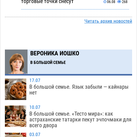
торговые точки снесут
06.08
268
Ящерицу из астраханской пустыни поместили
15:22
на новой серебряной монете Банка России
Читать архив новостей
06.08
227
Буддийские святыни из Астрахани выставили
14:35
в музее Пушкина в Москве
06.08
207
ВЕРОНИКА ИОШКО
Мэрия Астрахани переводит городские
13:50
В БОЛЬШОЙ СЕМЬЕ
зеленые зоны на автоматический полив
06.08
210
17.07
В большой семье. Язык забыли — кайнары
Скончался второй ребенок после пожара в
13:13
нет
Астрахани
06.08
544
10.07
Астраханские гандболисты с крупной победы
12:49
В большой семье. «Тесто мира»: как
стартовали на Всероссийской Спартакиаде
астраханские татарки пекут эчпочмаки для
всего двора
06.08
269
03.07