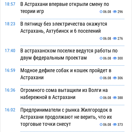
В Астрахани впервые открыли смену по
18:57
теории игр
06.08
296
В пятницу без электричества окажутся
18:23
Астрахань, Ахтубинск и 6 поселений
06.08
276
В астраханском поселке ведутся работы по
17:40
двум федеральным проектам
06.08
300
Модное дефиле собак и кошек пройдет в
16:59
Астрахани
06.08
306
Огромного сома вытащили из Волги на
16:36
набережной в Астрахани
06.08
388
Предприниматели с рынка Жилгородок в
16:02
Астрахани продолжают не верить, что их
торговые точки снесут
06.08
373