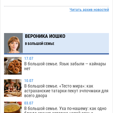
Ящерицу из астраханской пустыни поместили
15:22
на новой серебряной монете Банка России
Читать архив новостей
06.08
298
Буддийские святыни из Астрахани выставили
14:35
в музее Пушкина в Москве
06.08
272
ВЕРОНИКА ИОШКО
Мэрия Астрахани переводит городские
13:50
В БОЛЬШОЙ СЕМЬЕ
зеленые зоны на автоматический полив
06.08
283
17.07
В большой семье. Язык забыли — кайнары
Скончался второй ребенок после пожара в
13:13
нет
Астрахани
06.08
687
10.07
Астраханские гандболисты с крупной победы
12:49
В большой семье. «Тесто мира»: как
стартовали на Всероссийской Спартакиаде
астраханские татарки пекут эчпочмаки для
всего двора
06.08
335
03.07
В астраханском селе невестка изрешетила
12:16
В большой семье. Уха по-нашему: как одно
машину свекрови