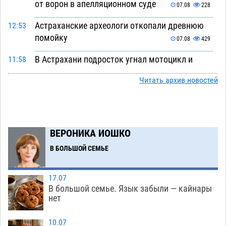
от ворон в апелляционном суде
07.08
228
Астраханские археологи откопали древнюю
12:53
помойку
07.08
429
В Астрахани подросток угнал мотоцикл и
11:58
похитил чужие мобильник с банковскими
Читать архив новостей
картами
07.08
255
Астраханцев ждут на парковом газоне с
11:20
призами и эрмитажными котами
07.08
220
ВЕРОНИКА ИОШКО
Астраханский суд встал на сторону МЧС в
10:43
В БОЛЬШОЙ СЕМЬЕ
споре за возврат униформы
07.08
295
На Всероссийской Спартакиаде астраханские
10:02
17.07
гандболисты уступили казанским «драконам»
В большой семье. Язык забыли — кайнары
нет
07.08
220
Все пострадавшие при пожаре на
09:25
10.07