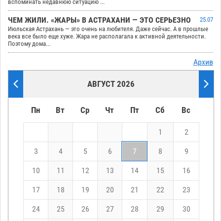
вспоминать недавнюю ситуацию ...
ЧЕМ ЖИЛИ. «ЖАРЫ» В АСТРАХАНИ — ЭТО СЕРЬЕЗНО
25.07
Июльская Астрахань — это очень на любителя. Даже сейчас. А в прошлые
века все было еще хуже. Жара не располагала к активной деятельности.
Поэтому дома...
Архив
АВГУСТ 2026
Пн
Вт
Ср
Чт
Пт
Сб
Вс
1
2
3
4
5
6
7
8
9
10
11
12
13
14
15
16
17
18
19
20
21
22
23
24
25
26
27
28
29
30