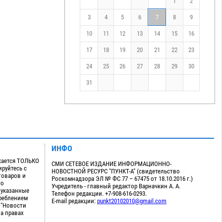
1
2
3
4
5
6
7
8
9
10
11
12
13
14
15
16
17
18
19
20
21
22
23
24
25
26
27
28
29
30
31
ИНФО
кается ТОЛЬКО
СМИ СЕТЕВОЕ ИЗДАНИЕ ИНФОРМАЦИОННО-
руйтесь с
НОВОСТНОЙ РЕСУРС "ПУНКТ-А" (свидетельство
товаров и
Роскомнадзора ЭЛ № ФС 77 – 67475 от 18.10.2016 г.)
го
Учредитель - главный редактор Варначкин А. А.
 указанные
Телефон редакции. +7-908-616-0293.
треблением
E-mail редакции:
punkt20102010@gmail.com
 "Новости
на правах