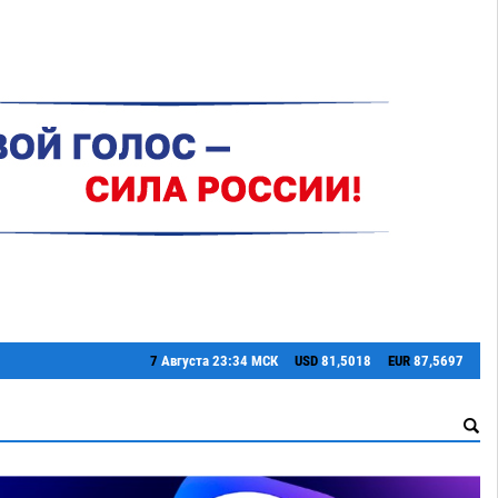
7
Августа
23:34 МСК
USD
81,5018
EUR
87,5697