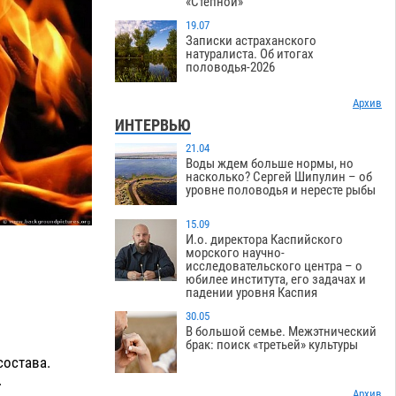
«Степной»
19.07
Записки астраханского
натуралиста. Об итогах
половодья-2026
Архив
ИНТЕРВЬЮ
21.04
Воды ждем больше нормы, но
насколько? Сергей Шипулин – об
уровне половодья и нересте рыбы
15.09
И.о. директора Каспийского
морского научно-
исследовательского центра – о
юбилее института, его задачах и
падении уровня Каспия
30.05
В большой семье. Межэтнический
брак: поиск «третьей» культуры
состава.
.
Архив