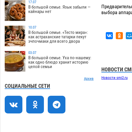
17.07
Предварительн
В большой семье. Язык забыли —
Астраханцев ждут на парковом газоне
11:20
кайнары нет
выбора аппар
с призами и эрмитажными котами
07.08
295
10.07
Астраханский суд встал на сторону
10:43
В большой семье. «Тесто мира»:
как астраханские татарки пекут
МЧС в споре за возврат униформы
эчпочмаки для всего двора
07.08
400
03.07
На Всероссийской Спартакиаде
10:02
В большой семье. Уха по-нашему:
астраханские гандболисты уступили
как одно блюдо хранит историю
целой семьи
казанским «драконам»
НОВОСТИ СМ
07.08
283
Новости smi2.ru
Все пострадавшие при пожаре на
Архив
09:25
Краснодарской в Астрахани
СОЦИАЛЬНЫЕ СЕТИ
скончались
07.08
1457
Астраханский суд оценил четыре удара
08:47
по голове полицейского в сто тысяч
рублей
07.08
378
Завтра астраханская жара вновь
19:36