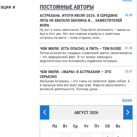
тации и
ПОСТОЯННЫЕ АВТОРЫ
АСТРАХАНЬ. ИТОГИ ИЮЛЯ-2026. В СЕРЕДИНЕ
03.08
ЛЕТА НЕ ХВАТАЛО БЕНЗИНА И… ЗАМЕСТИТЕЛЕЙ
МЭРА
Ну, вот и июль закончился. Пора бегло вспомнить — каким он
был в этот раз. Нет, все главные атрибуты и симптомы
остались на месте — пляж открыли, спли...
ЧЕМ ЖИЛИ. ЕСТЬ ОПАСНО, А ПИТЬ – ТЕМ БОЛЕЕ
01.08
Летом количество пищевых отравлений кратно увеличивается
– это медицинский факт. И тут можно приводить
медстатистику или вспоминать недавнюю ситуацию ...
ЧЕМ ЖИЛИ. «ЖАРЫ» В АСТРАХАНИ — ЭТО
25.07
СЕРЬЕЗНО
Июльская Астрахань — это очень на любителя. Даже сейчас. А
в прошлые века все было еще хуже. Жара не располагала к
активной деятельности. Поэтому дома...
Архив
АВГУСТ 2026
Пн
Вт
Ср
Чт
Пт
Сб
Вс