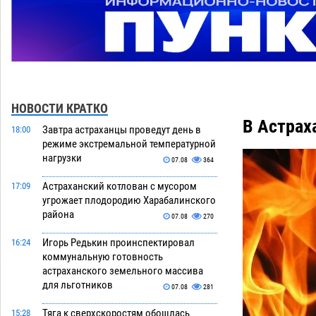
НОВОСТИ КРАТКО
В Астрах
Завтра астраханцы проведут день в
18:00
режиме экстремальной температурной
нагрузки
07.08
364
Астраханский котлован с мусором
17:09
угрожает плодородию Харабалинского
района
07.08
270
Игорь Редькин проинспектировал
16:24
коммунальную готовность
астраханского земельного массива
для льготников
07.08
281
Тяга к сверхскоростям обошлась
15:28