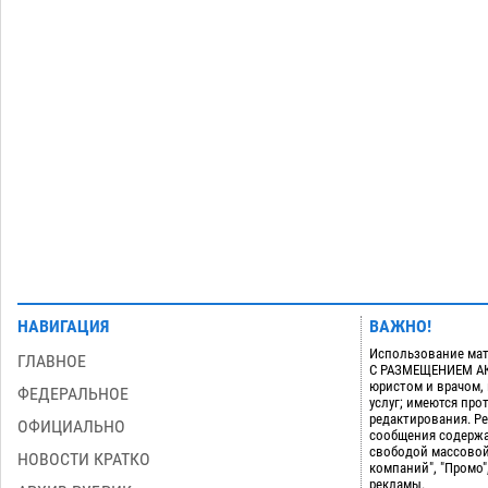
приблизится к 40-градусному пределу
06.08
521
В Астрахани впервые открыли смену
18:57
по теории игр
06.08
464
Загрузить еще
НАВИГАЦИЯ
ВАЖНО!
Использование мат
ГЛАВНОЕ
С РАЗМЕЩЕНИЕМ АКТ
юристом и врачом,
ФЕДЕРАЛЬНОЕ
услуг; имеются пр
редактирования. Ре
ОФИЦИАЛЬНО
сообщения содержа
свободой массовой
НОВОСТИ КРАТКО
компаний", "Промо"
рекламы.