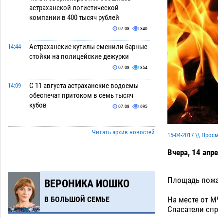
астраханской логистической
компании в 400 тысяч рублей
07.08
340
Астраханские кутилы сменили барные
14:44
стойки на полицейские дежурки
07.08
354
С 11 августа астраханские водоемы
14:09
обеспечат притоком в семь тысяч
кубов
07.08
695
Астраханский аэропорт попробует
13:29
Читать архив новостей
отбиться от ворон в апелляционном
15-04-2017 \\ Прос
суде
07.08
369
Вчера, 14 апр
Астраханские археологи откопали
12:53
древнюю помойку
07.08
554
Площадь пожа
ВЕРОНИКА ИОШКО
В Астрахани подросток угнал
11:58
На месте от М
В БОЛЬШОЙ СЕМЬЕ
мотоцикл и похитил чужие мобильник
Спасатели спр
с банковскими картами
07.08
337