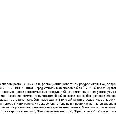
ериалов, размещенных на информационно-новостном ресурсе «ПУНКТ-А», допус
ИВНОЙ ГИПЕРСЫЛКИ. Перед чтением материалов сайта "ПУНКТ-А" проконсульти
 по возможности ознакомьтесь с инструкцией по применению всех упомянутых 
отивопоказания. Комментарии читателей сайта размещаются без предварительно
дакция оставляет за собой право удалить их с сайта или отредактировать, если
т ненормативную лексику, оскорбления, призывы к насилию, являются злоупо
 информации или нарушением иных требований закона. Материалы с плашками
, "Партнерский материал", "Политические новости", "Пресс - релиз" публикуются 