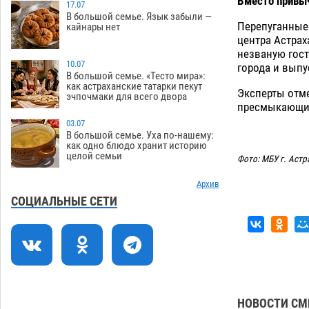
Вместо привыч
Ветеран из Астрахани отметил
17.07
15:32
В большой семье. Язык забыли —
столетний юбилей
08.08
611
Перепуганные 
кайнары нет
центра Астрах
Погибший на Донбассе волонтер из
14:19
незваную гост
Астрахани стал героем мурала
10.07
города и выпу
В большой семье. «Тесто мира»:
08.08
575
как астраханские татарки пекут
Эксперты отме
эчпочмаки для всего двора
Подросток, перебегавший дорогу вне
13:10
пресмыкающие
перехода, попал под колеса авто в
03.07
Астрахани
08.08
702
В большой семье. Уха по-нашему:
как одно блюдо хранит историю
целой семьи
Астраханский следком помог
12:02
Фото: МБУ г. Аст
подростку получить зарплату за
честный труд
Архив
08.08
475
СОЦИАЛЬНЫЕ СЕТИ
Фаворитская ноша: астраханские
10:51
гандболисты крупно проиграли
пермякам
08.08
439
Лидеры чеченской диаспоры в
09:00
Астрахани осудили выходку молодого
лихача с улицы Никольской
НОВОСТИ СМ