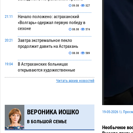
09.08
327
Начало положено: астраханский
21:11
«Волгарь» одержал первую победу в
сезоне
08.08
574
Завтра экстремальное пекло
20:21
продолжит давить на Астрахань
08.08
589
В Астраханских больницах
19:04
открываются художественные
выставки
08.08
456
Читать архив новостей
Астраханца будут судить за попытку
18:09
сбыта крупной партии прегабалина
08.08
554
ВЕРОНИКА ИОШКО
Игорь Мартынов вручил награды
16:58
19-05-2026 \\ Прос
тренерам и учителям физкультуры
В БОЛЬШОЙ СЕМЬЕ
Камызякского района
08.08
392
Необычное вос