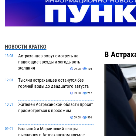
НОВОСТИ КРАТКО
В Астрах
Астраханцев зовут смотреть на
13:08
падающие звезды и загадывать
желания
09.08
106
Тысячи астраханцев останутся без
12:03
горячей воды до двадцатого августа
09.08
217
Жителей Астраханской области просят
10:51
присмотреться к прохожим
09.08
306
Большой и Мариинский театры
09:01
высадятся в Астраханском кремле