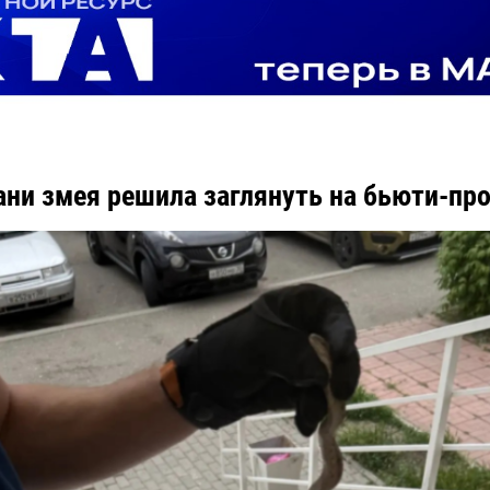
ани змея решила заглянуть на бьюти-п