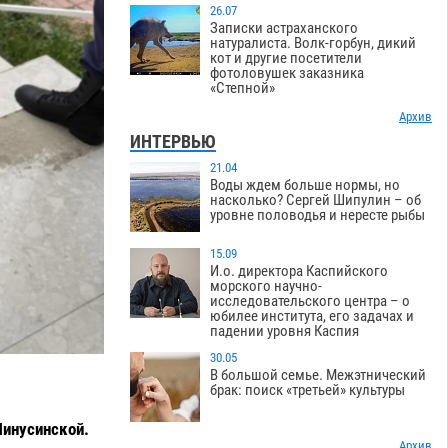
26.07
Записки астраханского
натуралиста. Волк-горбун, дикий
кот и другие посетители
фотоловушек заказника
«Степной»
Архив
ИНТЕРВЬЮ
21.04
Воды ждем больше нормы, но
насколько? Сергей Шипулин – об
уровне половодья и нересте рыбы
15.09
И.о. директора Каспийского
морского научно-
исследовательского центра – о
юбилее института, его задачах и
падении уровня Каспия
30.05
В большой семье. Межэтнический
брак: поиск «третьей» культуры
Минусинской.
Архив