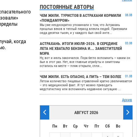
ПОСТОЯННЫЕ АВТОРЫ
спасательного
ЧЕМ ЖИЛИ. ТУРИСТОВ В АСТРАХАНИ КОРМИЛИ
08.08
изовали»
«ПОМДАМУРОМ»
 пределы
Мы уже неоднократно упоминали о том, что Астрахань
прошлых веков в теплый период влекла людей. Приезжали
сюда десятки тысяч, и у каждого был свой инте...
учай, когда
АСТРАХАНЬ. ИТОГИ ИЮЛЯ-2026. В СЕРЕДИНЕ
03.08
ью.
ЛЕТА НЕ ХВАТАЛО БЕНЗИНА И… ЗАМЕСТИТЕЛЕЙ
МЭРА
Ну, вот и июль закончился. Пора бегло вспомнить — каким он
был в этот раз. Нет, все главные атрибуты и симптомы
остались на месте — пляж открыли, спли...
ЧЕМ ЖИЛИ. ЕСТЬ ОПАСНО, А ПИТЬ – ТЕМ БОЛЕЕ
01.08
Летом количество пищевых отравлений кратно увеличивается
– это медицинский факт. И тут можно приводить
медстатистику или вспоминать недавнюю ситуацию ...
Архив
АВГУСТ 2026
Пн
Вт
Ср
Чт
Пт
Сб
Вс