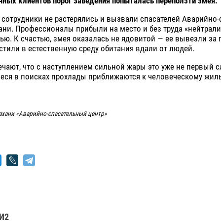
ных клиентов порог заведения попыталась переползти змея.
сотрудники не растерялись и вызвали спасателей Аварийно-
ани. Профессионалы прибыли на место и без труда «нейтрал
ью. К счастью, змея оказалась не ядовитой — ее вывезли за
стили в естественную среду обитания вдали от людей.
чают, что с наступлением сильной жары это уже не первый сл
ся в поисках прохлады приближаются к человеческому жил
рахани «Аварийно-спасательный центр»
И2