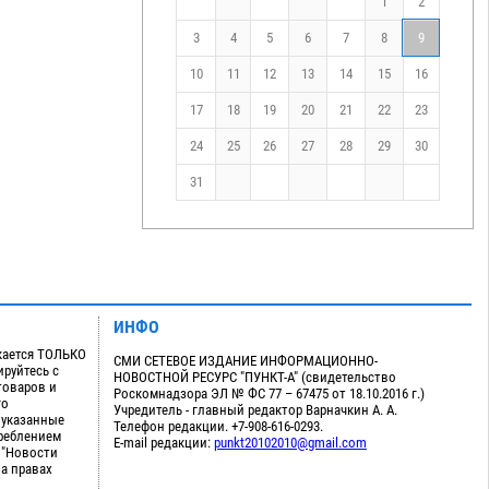
1
2
3
4
5
6
7
8
9
10
11
12
13
14
15
16
17
18
19
20
21
22
23
24
25
26
27
28
29
30
31
ИНФО
кается ТОЛЬКО
СМИ СЕТЕВОЕ ИЗДАНИЕ ИНФОРМАЦИОННО-
руйтесь с
НОВОСТНОЙ РЕСУРС "ПУНКТ-А" (свидетельство
товаров и
Роскомнадзора ЭЛ № ФС 77 – 67475 от 18.10.2016 г.)
го
Учредитель - главный редактор Варначкин А. А.
 указанные
Телефон редакции. +7-908-616-0293.
треблением
E-mail редакции:
punkt20102010@gmail.com
 "Новости
на правах