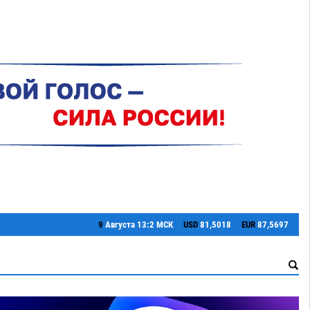
9
Августа
13:2 МСК
USD
81,5018
EUR
87,5697