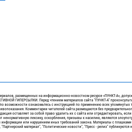
ериалов, размещенных на информационно-новостном ресурсе «ПУНКТ-А», допус
ИВНОЙ ГИПЕРСЫЛКИ. Перед чтением материалов сайта "ПУНКТ-А" проконсульти
 по возможности ознакомьтесь с инструкцией по применению всех упомянутых 
отивопоказания. Комментарии читателей сайта размещаются без предварительно
дакция оставляет за собой право удалить их с сайта или отредактировать, если
т ненормативную лексику, оскорбления, призывы к насилию, являются злоупо
 информации или нарушением иных требований закона. Материалы с плашками
, "Партнерский материал", "Политические новости", "Пресс - релиз" публикуются 