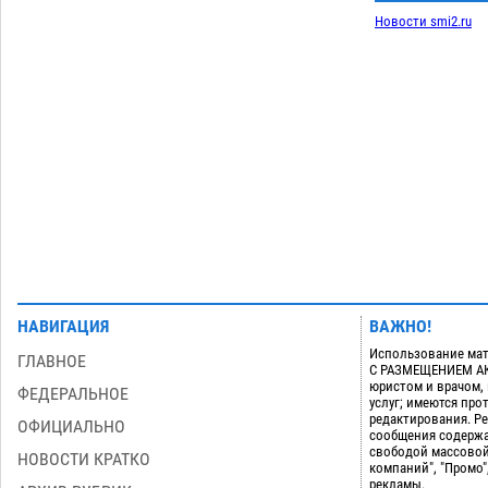
08.08
970
Новости smi2.ru
Завтра астраханцы проведут день в
18:00
режиме экстремальной температурной
нагрузки
07.08
843
Загрузить еще
НАВИГАЦИЯ
ВАЖНО!
Использование мат
ГЛАВНОЕ
С РАЗМЕЩЕНИЕМ АКТ
юристом и врачом,
ФЕДЕРАЛЬНОЕ
услуг; имеются пр
редактирования. Ре
ОФИЦИАЛЬНО
сообщения содержа
свободой массовой
НОВОСТИ КРАТКО
компаний", "Промо"
рекламы.