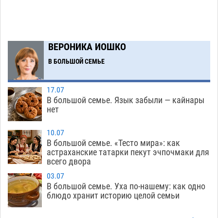
Краснодарской в Астрахани скончались
07.08
1015
Астраханский суд оценил четыре удара по
08:47
ВЕРОНИКА ИОШКО
голове полицейского в сто тысяч рублей
В БОЛЬШОЙ СЕМЬЕ
07.08
259
Завтра астраханская жара вновь приблизится
19:36
17.07
к 40-градусному пределу
06.08
428
В большой семье. Язык забыли — кайнары
нет
В Астрахани впервые открыли смену по
18:57
теории игр
06.08
395
10.07
В большой семье. «Тесто мира»: как
В пятницу без электричества окажутся
18:23
астраханские татарки пекут эчпочмаки для
всего двора
Астрахань, Ахтубинск и 6 поселений
06.08
409
03.07
В большой семье. Уха по-нашему: как одно
В астраханском поселке ведутся работы по
17:40
блюдо хранит историю целой семьи
двум федеральным проектам
06.08
397