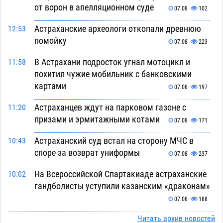
от ворон в апелляционном суде
07.08
102
Астраханские археологи откопали древнюю
12:53
помойку
07.08
223
В Астрахани подросток угнал мотоцикл и
11:58
похитил чужие мобильник с банковскими
картами
07.08
197
Астраханцев ждут на парковом газоне с
11:20
призами и эрмитажными котами
07.08
171
Астраханский суд встал на сторону МЧС в
10:43
споре за возврат униформы
07.08
237
На Всероссийской Спартакиаде астраханские
10:02
гандболисты уступили казанским «драконам»
07.08
188
Все пострадавшие при пожаре на
Читать архив новостей
09:25