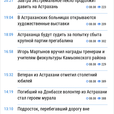
Завтра экстремальное пекло продолжит
20:21
давить на Астрахань
08.08
223
В Астраханских больницах открываются
19:04
художественные выставки
08.08
209
Астраханца будут судить за попытку сбыта
18:09
крупной партии прегабалина
08.08
302
Игорь Мартынов вручил награды тренерам и
16:58
учителям физкультуры Камызякского района
08.08
229
Ветеран из Астрахани отметил столетний
15:32
юбилей
08.08
389
Погибший на Донбассе волонтер из Астрахани
14:19
стал героем мурала
08.08
388
Подросток, перебегавший дорогу вне
13:10