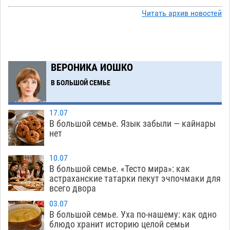
перехода, попал под колеса авто в Астрахани
Читать архив новостей
08.08
521
Астраханский следком помог подростку
12:02
получить зарплату за честный труд
08.08
340
ВЕРОНИКА ИОШКО
Фаворитская ноша: астраханские
10:51
В БОЛЬШОЙ СЕМЬЕ
гандболисты крупно проиграли пермякам
08.08
311
17.07
В большой семье. Язык забыли — кайнары
Лидеры чеченской диаспоры в Астрахани
09:00
нет
осудили выходку молодого лихача с улицы
Никольской
08.08
727
10.07
В большой семье. «Тесто мира»: как
Завтра астраханцы проведут день в режиме
18:00
астраханские татарки пекут эчпочмаки для
всего двора
экстремальной температурной нагрузки
07.08
717
03.07
В большой семье. Уха по-нашему: как одно
Астраханский котлован с мусором угрожает
17:09
блюдо хранит историю целой семьи