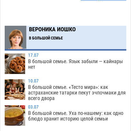
Астраханский следком помог подростку
12:02
получить зарплату за честный труд
08.08
389
ВЕРОНИКА ИОШКО
Фаворитская ноша: астраханские
10:51
В БОЛЬШОЙ СЕМЬЕ
гандболисты крупно проиграли пермякам
08.08
364
17.07
В большой семье. Язык забыли — кайнары
Лидеры чеченской диаспоры в Астрахани
09:00
нет
осудили выходку молодого лихача с улицы
Никольской
08.08
789
10.07
В большой семье. «Тесто мира»: как
Завтра астраханцы проведут день в режиме
18:00
астраханские татарки пекут эчпочмаки для
всего двора
экстремальной температурной нагрузки
07.08
761
03.07
В большой семье. Уха по-нашему: как одно
Астраханский котлован с мусором угрожает
17:09
блюдо хранит историю целой семьи
плодородию Харабалинского района