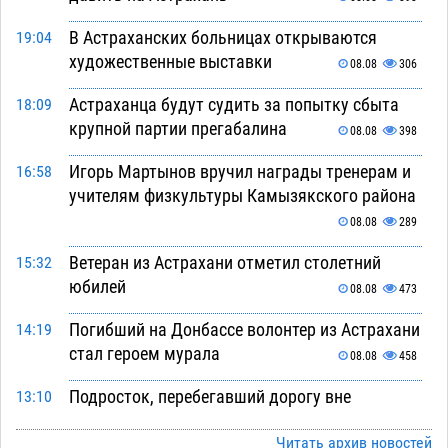
В Астраханских больницах открываются
19:04
художественные выставки
08.08
306
Астраханца будут судить за попытку сбыта
18:09
крупной партии прегабалина
08.08
398
Игорь Мартынов вручил награды тренерам и
16:58
учителям физкультуры Камызякского района
08.08
289
Ветеран из Астрахани отметил столетний
15:32
юбилей
08.08
473
Погибший на Донбассе волонтер из Астрахани
14:19
стал героем мурала
08.08
458
Подросток, перебегавший дорогу вне
13:10
перехода, попал под колеса авто в Астрахани
Читать архив новостей
08.08
592