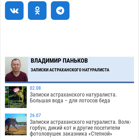
Как астраханцы назвали своих детей в июле
11:08
06.08
294
В Астрахани несовершеннолетнему дали
10:30
условные 1,5 года за найденные 200 г
растения с наркотой
06.08
281
Загрузить еще
ВЛАДИМИР ПАНЬКОВ
ЗАПИСКИ АСТРАХАНСКОГО НАТУРАЛИСТА
02.08
Записки астраханского натуралиста.
Большая вода – для лотосов беда
26.07
Записки астраханского натуралиста. Волк-
горбун, дикий кот и другие посетители
фотоловушек заказника «Степной»