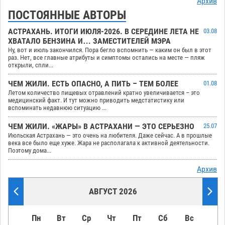
Архив
ПОСТОЯННЫЕ АВТОРЫ
АСТРАХАНЬ. ИТОГИ ИЮЛЯ-2026. В СЕРЕДИНЕ ЛЕТА НЕ
03.08
ХВАТАЛО БЕНЗИНА И… ЗАМЕСТИТЕЛЕЙ МЭРА
Ну, вот и июль закончился. Пора бегло вспомнить — каким он был в этот
раз. Нет, все главные атрибуты и симптомы остались на месте — пляж
открыли, спли...
ЧЕМ ЖИЛИ. ЕСТЬ ОПАСНО, А ПИТЬ – ТЕМ БОЛЕЕ
01.08
Летом количество пищевых отравлений кратно увеличивается – это
медицинский факт. И тут можно приводить медстатистику или
вспоминать недавнюю ситуацию ...
ЧЕМ ЖИЛИ. «ЖАРЫ» В АСТРАХАНИ — ЭТО СЕРЬЕЗНО
25.07
Июльская Астрахань — это очень на любителя. Даже сейчас. А в прошлые
века все было еще хуже. Жара не располагала к активной деятельности.
Поэтому дома...
Архив
АВГУСТ 2026
Пн
Вт
Ср
Чт
Пт
Сб
Вс