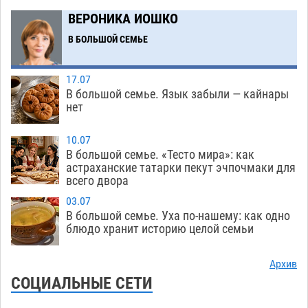
в музее Пушкина в Москве
06.08
223
ВЕРОНИКА ИОШКО
Мэрия Астрахани переводит городские
13:50
В БОЛЬШОЙ СЕМЬЕ
зеленые зоны на автоматический полив
06.08
234
17.07
В большой семье. Язык забыли — кайнары
Скончался второй ребенок после пожара в
13:13
нет
Астрахани
06.08
586
10.07
Астраханские гандболисты с крупной победы
12:49
В большой семье. «Тесто мира»: как
стартовали на Всероссийской Спартакиаде
астраханские татарки пекут эчпочмаки для
всего двора
06.08
283
03.07
В астраханском селе невестка изрешетила
12:16
В большой семье. Уха по-нашему: как одно
машину свекрови
блюдо хранит историю целой семьи
06.08
428
Астраханские приставы выдворили 12
11:45
Архив
нелегалов прямым рейсом из Шереметьево
СОЦИАЛЬНЫЕ СЕТИ
06.08
280