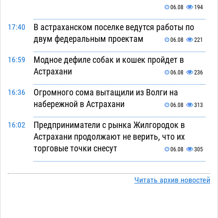
06.08
194
В астраханском поселке ведутся работы по
17:40
двум федеральным проектам
06.08
221
Модное дефиле собак и кошек пройдет в
16:59
Астрахани
06.08
236
Огромного сома вытащили из Волги на
16:36
набережной в Астрахани
06.08
313
Предприниматели с рынка Жилгородок в
16:02
Астрахани продолжают не верить, что их
торговые точки снесут
06.08
305
Ящерицу из астраханской пустыни поместили
15:22
на новой серебряной монете Банка России
Читать архив новостей
06.08
249
Буддийские святыни из Астрахани выставили
14:35