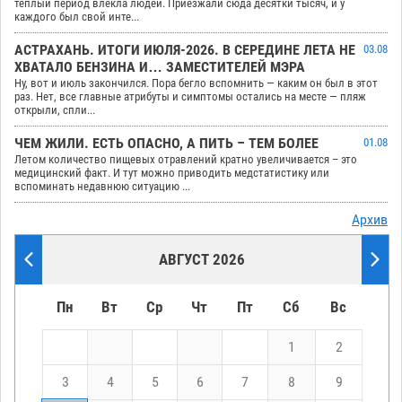
теплый период влекла людей. Приезжали сюда десятки тысяч, и у
каждого был свой инте...
АСТРАХАНЬ. ИТОГИ ИЮЛЯ-2026. В СЕРЕДИНЕ ЛЕТА НЕ
03.08
ХВАТАЛО БЕНЗИНА И… ЗАМЕСТИТЕЛЕЙ МЭРА
Ну, вот и июль закончился. Пора бегло вспомнить — каким он был в этот
раз. Нет, все главные атрибуты и симптомы остались на месте — пляж
открыли, спли...
ЧЕМ ЖИЛИ. ЕСТЬ ОПАСНО, А ПИТЬ – ТЕМ БОЛЕЕ
01.08
Летом количество пищевых отравлений кратно увеличивается – это
медицинский факт. И тут можно приводить медстатистику или
вспоминать недавнюю ситуацию ...
Архив
АВГУСТ 2026
Пн
Вт
Ср
Чт
Пт
Сб
Вс
1
2
3
4
5
6
7
8
9