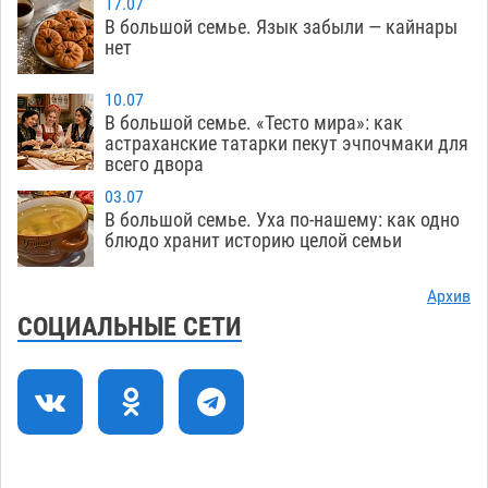
17.07
присмотреться к прохожим
09.08
706
В большой семье. Язык забыли — кайнары
нет
Большой и Мариинский театры высадятся в
09:01
Астраханском кремле
09.08
1186
10.07
В большой семье. «Тесто мира»: как
Начало положено: астраханский «Волгарь»
21:11
астраханские татарки пекут эчпочмаки для
одержал первую победу в сезоне
всего двора
08.08
743
03.07
Завтра экстремальное пекло продолжит
20:21
В большой семье. Уха по-нашему: как одно
давить на Астрахань
08.08
772
блюдо хранит историю целой семьи
В Астраханских больницах открываются
19:04
Архив
художественные выставки
08.08
595
СОЦИАЛЬНЫЕ СЕТИ
Астраханца будут судить за попытку сбыта
18:09
крупной партии прегабалина
08.08
713
Загрузить еще