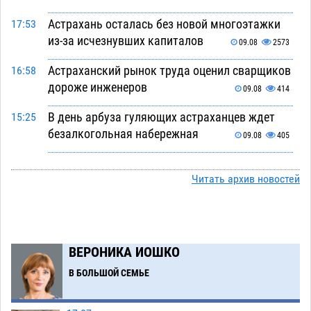
Астрахань осталась без новой многоэтажки
17:53
из-за исчезнувших капиталов
09.08
2573
Астраханский рынок труда оценил сварщиков
16:58
дороже инженеров
09.08
414
В день арбуза гуляющих астраханцев ждет
15:25
безалкогольная набережная
09.08
405
Поездка в автобусе загнала жительницу
14:12
Астрахани в кредитную яму
Читать архив новостей
09.08
974
Астраханцев зовут смотреть на падающие
13:08
звезды и загадывать желания
09.08
395
ВЕРОНИКА ИОШКО
Тысячи астраханцев останутся без горячей
12:03
воды до двадцатого августа
В БОЛЬШОЙ СЕМЬЕ
09.08
1598
Жителей Астраханской области просят
10:51