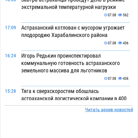
экстремальной температурной нагрузки
07.08
562
Астраханский котлован с мусором угрожает
17:09
плодородию Харабалинского района
07.08
436
Игорь Редькин проинспектировал
16:24
коммунальную готовность астраханского
земельного массива для льготников
07.08
436
Тяга к сверхскоростям обошлась
15:28
астраханской логистической компании в 400
тысяч рублей
07.08
474
Читать архив новостей
Астраханские кутилы сменили барные стойки
14:44
на полицейские дежурки
07.08
475