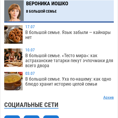
С 11 августа астраханские водоемы
14:09
ВЕРОНИКА ИОШКО
обеспечат притоком в семь тысяч кубов
В БОЛЬШОЙ СЕМЬЕ
07.08
1097
Астраханский аэропорт попробует отбиться
13:29
17.07
от ворон в апелляционном суде
В большой семье. Язык забыли — кайнары
07.08
488
нет
Астраханские археологи откопали древнюю
12:53
помойку
10.07
07.08
660
В большой семье. «Тесто мира»: как
астраханские татарки пекут эчпочмаки для
В Астрахани подросток угнал мотоцикл и
11:58
всего двора
похитил чужие мобильник с банковскими
картами
03.07
07.08
419
В большой семье. Уха по-нашему: как одно
блюдо хранит историю целой семьи
Астраханцев ждут на парковом газоне с
11:20
призами и эрмитажными котами
07.08
372
Архив
Астраханский суд встал на сторону МЧС в
10:43
СОЦИАЛЬНЫЕ СЕТИ
споре за возврат униформы
07.08
585