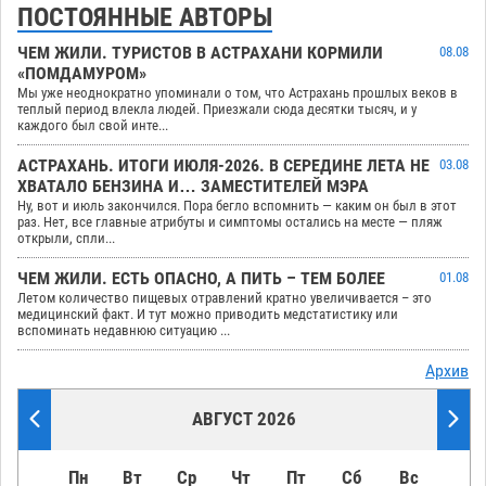
ПОСТОЯННЫЕ АВТОРЫ
ЧЕМ ЖИЛИ. ТУРИСТОВ В АСТРАХАНИ КОРМИЛИ
08.08
«ПОМДАМУРОМ»
Мы уже неоднократно упоминали о том, что Астрахань прошлых веков в
теплый период влекла людей. Приезжали сюда десятки тысяч, и у
каждого был свой инте...
АСТРАХАНЬ. ИТОГИ ИЮЛЯ-2026. В СЕРЕДИНЕ ЛЕТА НЕ
03.08
ХВАТАЛО БЕНЗИНА И… ЗАМЕСТИТЕЛЕЙ МЭРА
Ну, вот и июль закончился. Пора бегло вспомнить — каким он был в этот
раз. Нет, все главные атрибуты и симптомы остались на месте — пляж
открыли, спли...
ЧЕМ ЖИЛИ. ЕСТЬ ОПАСНО, А ПИТЬ – ТЕМ БОЛЕЕ
01.08
Летом количество пищевых отравлений кратно увеличивается – это
медицинский факт. И тут можно приводить медстатистику или
вспоминать недавнюю ситуацию ...
Архив
АВГУСТ 2026
Пн
Вт
Ср
Чт
Пт
Сб
Вс