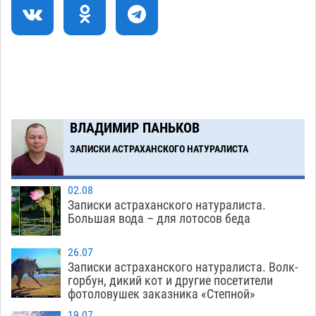
На Всероссийской Спартакиаде астраханские
10:02
гандболисты уступили казанским «драконам»
07.08
355
Все пострадавшие при пожаре на
09:25
Краснодарской в Астрахани скончались
07.08
1580
ВЛАДИМИР ПАНЬКОВ
Астраханский суд оценил четыре удара по
08:47
голове полицейского в сто тысяч рублей
ЗАПИСКИ АСТРАХАНСКОГО НАТУРАЛИСТА
07.08
453
02.08
Записки астраханского натуралиста.
Загрузить еще
Большая вода – для лотосов беда
26.07
Записки астраханского натуралиста. Волк-
горбун, дикий кот и другие посетители
фотоловушек заказника «Степной»
19.07