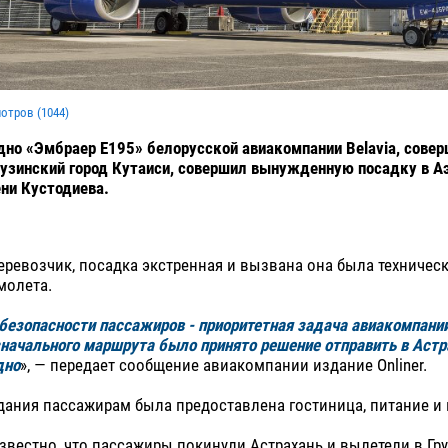
мотров (
1044
)
но «Эмбраер E195» белорусской авиакомпании Belavia, сове
рузинский город Кутаиси, совершил вынужденную посадку в А
ни Кустодиева.
еревозчик, посадка экстренная и вызвана она была техничес
молета.
безопасности пассажиров - приоритетная задача авиакомпании
начального маршрута было принято решение отправить в Астр
дно
», — передает сообщение авиакомпании издание Onliner.
ания пассажирам была предоставлена гостиница, питание и 
известно, что пассажиры покинули Астрахань и вылетели в Гр