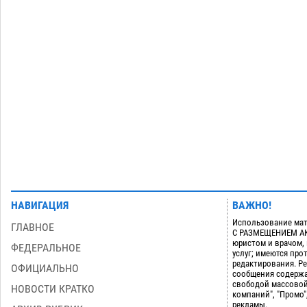
нагрузки
07.08
826
Астраханский котлован с мусором
17:09
угрожает плодородию Харабалинского
района
07.08
647
Загрузить еще
НАВИГАЦИЯ
ВАЖНО!
Использование мат
ГЛАВНОЕ
С РАЗМЕЩЕНИЕМ АКТ
юристом и врачом,
ФЕДЕРАЛЬНОЕ
услуг; имеются пр
редактирования. Ре
ОФИЦИАЛЬНО
сообщения содержа
свободой массовой
НОВОСТИ КРАТКО
компаний", "Промо"
рекламы.