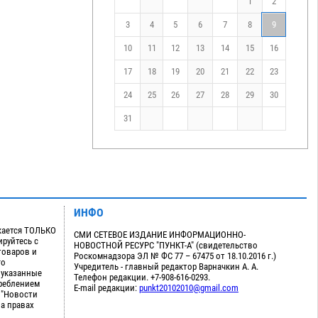
1
2
3
4
5
6
7
8
9
10
11
12
13
14
15
16
17
18
19
20
21
22
23
24
25
26
27
28
29
30
31
ИНФО
кается ТОЛЬКО
СМИ СЕТЕВОЕ ИЗДАНИЕ ИНФОРМАЦИОННО-
руйтесь с
НОВОСТНОЙ РЕСУРС "ПУНКТ-А" (свидетельство
товаров и
Роскомнадзора ЭЛ № ФС 77 – 67475 от 18.10.2016 г.)
го
Учредитель - главный редактор Варначкин А. А.
 указанные
Телефон редакции. +7-908-616-0293.
треблением
E-mail редакции:
punkt20102010@gmail.com
 "Новости
на правах