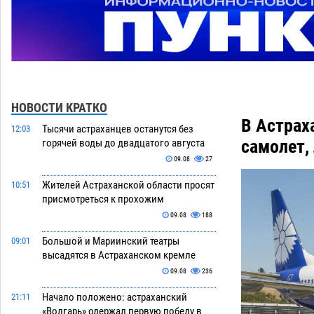
НОВОСТИ КРАТКО
В Астрах
Тысячи астраханцев останутся без
12:03
самолет,
горячей воды до двадцатого августа
09.08
27
Жителей Астраханской области просят
10:51
присмотреться к прохожим
09.08
188
Большой и Мариинский театры
09:01
высадятся в Астраханском кремле
09.08
236
Начало положено: астраханский
21:11
«Волгарь» одержал первую победу в