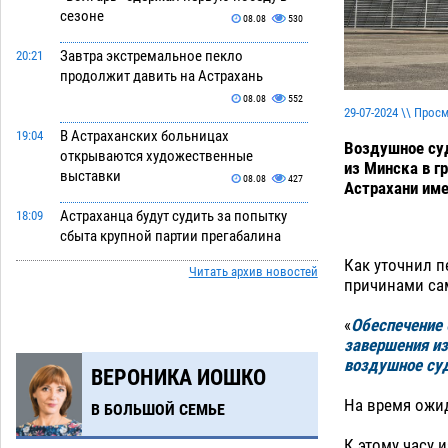
сезоне
08.08
530
Завтра экстремальное пекло
20:21
продолжит давить на Астрахань
08.08
552
29-07-2024 \\ Прос
В Астраханских больницах
19:04
Воздушное суд
открываются художественные
из Минска в г
выставки
08.08
427
Астрахани име
Астраханца будут судить за попытку
18:09
сбыта крупной партии прегабалина
08.08
513
Как уточнил п
Читать архив новостей
причинами са
Игорь Мартынов вручил награды
16:58
тренерам и учителям физкультуры
«
Обеспечение 
Камызякского района
08.08
368
завершения из
воздушное су
ВЕРОНИКА ИОШКО
Ветеран из Астрахани отметил
15:32
столетний юбилей
08.08
582
На время ожид
В БОЛЬШОЙ СЕМЬЕ
Погибший на Донбассе волонтер из
14:19
К этому часу 