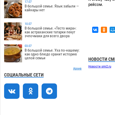
Астрахани стал героем мурала
17.07
рейсом.
В большой семье. Язык забыли —
08.08
547
кайнары нет
Подросток, перебегавший дорогу вне
13:10
перехода, попал под колеса авто в
10.07
Астрахани
В большой семье. «Тесто мира»:
08.08
668
как астраханские татарки пекут
эчпочмаки для всего двора
Астраханский следком помог
12:02
подростку получить зарплату за
03.07
честный труд
08.08
451
В большой семье. Уха по-нашему:
как одно блюдо хранит историю
целой семьи
Фаворитская ноша: астраханские
НОВОСТИ СМ
10:51
гандболисты крупно проиграли
Новости smi2.ru
пермякам
Архив
08.08
420
СОЦИАЛЬНЫЕ СЕТИ
Лидеры чеченской диаспоры в
09:00
Астрахани осудили выходку молодого
лихача с улицы Никольской
08.08
905
Завтра астраханцы проведут день в
18:00
режиме экстремальной температурной