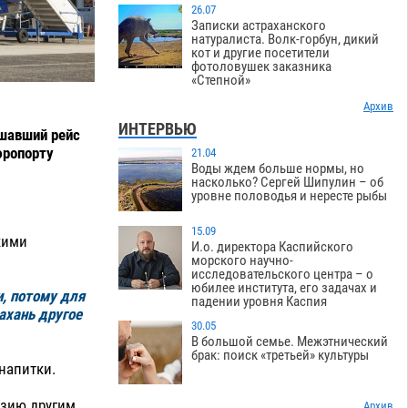
26.07
Записки астраханского
натуралиста. Волк-горбун, дикий
кот и другие посетители
фотоловушек заказника
«Степной»
Архив
ИНТЕРВЬЮ
ршавший рейс
эропорту
21.04
Воды ждем больше нормы, но
насколько? Сергей Шипулин – об
уровне половодья и нересте рыбы
15.09
кими
И.о. директора Каспийского
морского научно-
исследовательского центра – о
юбилее института, его задачах и
, потому для
падении уровня Каспия
ахань другое
30.05
В большой семье. Межэтнический
брак: поиск «третьей» культуры
напитки.
узию другим
Архив