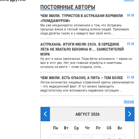
ПОСТОЯННЫЕ АВТОРЫ
ЧЕМ ЖИЛИ. ТУРИСТОВ В АСТРАХАНИ КОРМИЛИ
08.08
«ПОМДАМУРОМ»
Мы уже неоднократно упоминали о том, что Астрахань
прошлых веков в теплый период влекла людей. Приезжали
сюда десятки тысяч, и у каждого был свой инте...
АСТРАХАНЬ. ИТОГИ ИЮЛЯ-2026. В СЕРЕДИНЕ
03.08
ЛЕТА НЕ ХВАТАЛО БЕНЗИНА И… ЗАМЕСТИТЕЛЕЙ
МЭРА
Ну, вот и июль закончился. Пора бегло вспомнить — каким он
был в этот раз. Нет, все главные атрибуты и симптомы
остались на месте — пляж открыли, спли...
ЧЕМ ЖИЛИ. ЕСТЬ ОПАСНО, А ПИТЬ – ТЕМ БОЛЕЕ
01.08
Летом количество пищевых отравлений кратно увеличивается
– это медицинский факт. И тут можно приводить
медстатистику или вспоминать недавнюю ситуацию ...
Архив
АВГУСТ 2026
Пн
Вт
Ср
Чт
Пт
Сб
Вс