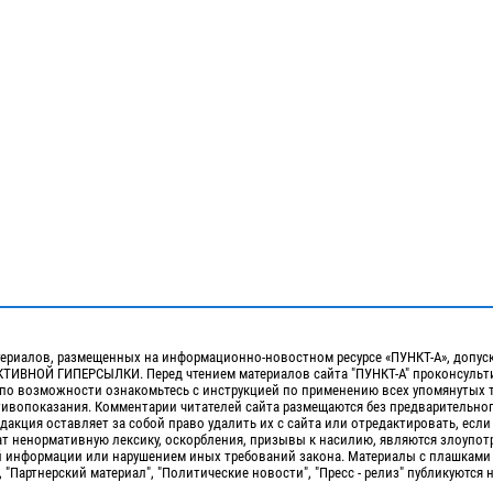
ериалов, размещенных на информационно-новостном ресурсе «ПУНКТ-А», допус
ИВНОЙ ГИПЕРСЫЛКИ. Перед чтением материалов сайта "ПУНКТ-А" проконсульти
 по возможности ознакомьтесь с инструкцией по применению всех упомянутых 
отивопоказания. Комментарии читателей сайта размещаются без предварительно
дакция оставляет за собой право удалить их с сайта или отредактировать, если
т ненормативную лексику, оскорбления, призывы к насилию, являются злоупо
 информации или нарушением иных требований закона. Материалы с плашками
, "Партнерский материал", "Политические новости", "Пресс - релиз" публикуются 