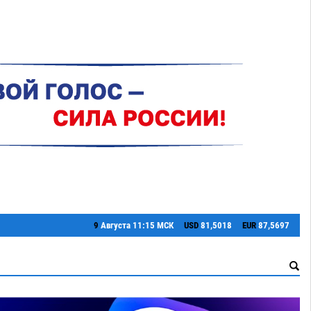
9
Августа
11:15 МСК
USD
81,5018
EUR
87,5697