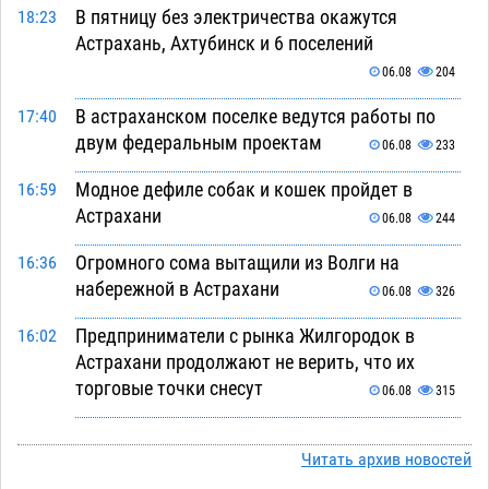
В пятницу без электричества окажутся
18:23
Астрахань, Ахтубинск и 6 поселений
06.08
204
В астраханском поселке ведутся работы по
17:40
двум федеральным проектам
06.08
233
Модное дефиле собак и кошек пройдет в
16:59
Астрахани
06.08
244
Огромного сома вытащили из Волги на
16:36
набережной в Астрахани
06.08
326
Предприниматели с рынка Жилгородок в
16:02
Астрахани продолжают не верить, что их
торговые точки снесут
06.08
315
Ящерицу из астраханской пустыни поместили
15:22
на новой серебряной монете Банка России
Читать архив новостей