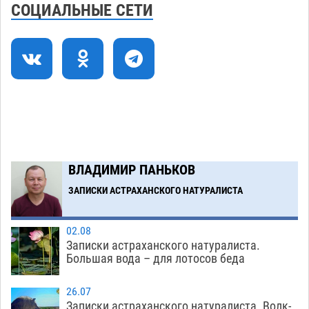
нелегалов прямым рейсом из Шереметьево
СОЦИАЛЬНЫЕ СЕТИ
06.08
287
Как астраханцы назвали своих детей в июле
11:08
06.08
302
В Астрахани несовершеннолетнему дали
10:30
условные 1,5 года за найденные 200 г
растения с наркотой
06.08
287
Загрузить еще
ВЛАДИМИР ПАНЬКОВ
ЗАПИСКИ АСТРАХАНСКОГО НАТУРАЛИСТА
02.08
Записки астраханского натуралиста.
Большая вода – для лотосов беда
26.07
Записки астраханского натуралиста. Волк-