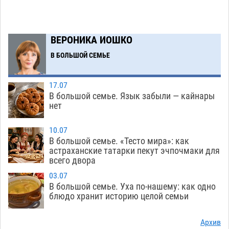
06.08
255
Буддийские святыни из Астрахани выставили
14:35
в музее Пушкина в Москве
06.08
230
ВЕРОНИКА ИОШКО
Мэрия Астрахани переводит городские
13:50
В БОЛЬШОЙ СЕМЬЕ
зеленые зоны на автоматический полив
06.08
242
17.07
В большой семье. Язык забыли — кайнары
Скончался второй ребенок после пожара в
13:13
нет
Астрахани
06.08
595
10.07
Астраханские гандболисты с крупной победы
12:49
В большой семье. «Тесто мира»: как
стартовали на Всероссийской Спартакиаде
астраханские татарки пекут эчпочмаки для
всего двора
06.08
289
03.07
В астраханском селе невестка изрешетила
12:16
В большой семье. Уха по-нашему: как одно
машину свекрови
блюдо хранит историю целой семьи
06.08
434
Астраханские приставы выдворили 12
11:45
Архив