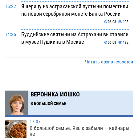
Ящерицу из астраханской пустыни поместили
15:22
на новой серебряной монете Банка России
06.08
198
Буддийские святыни из Астрахани выставили
14:35
в музее Пушкина в Москве
06.08
182
Мэрия Астрахани переводит городские
13:50
зеленые зоны на автоматический полив
Читать архив новостей
06.08
186
Скончался второй ребенок после пожара в
13:13
Астрахани
06.08
488
ВЕРОНИКА ИОШКО
Астраханские гандболисты с крупной победы
12:49
В БОЛЬШОЙ СЕМЬЕ
стартовали на Всероссийской Спартакиаде
06.08
243
17.07
В большой семье. Язык забыли — кайнары
В астраханском селе невестка изрешетила
12:16
нет