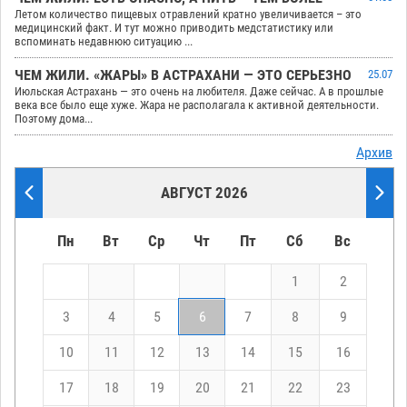
Летом количество пищевых отравлений кратно увеличивается – это
медицинский факт. И тут можно приводить медстатистику или
вспоминать недавнюю ситуацию ...
ЧЕМ ЖИЛИ. «ЖАРЫ» В АСТРАХАНИ — ЭТО СЕРЬЕЗНО
25.07
Июльская Астрахань — это очень на любителя. Даже сейчас. А в прошлые
века все было еще хуже. Жара не располагала к активной деятельности.
Поэтому дома...
Архив
АВГУСТ 2026
Пн
Вт
Ср
Чт
Пт
Сб
Вс
1
2
3
4
5
6
7
8
9
10
11
12
13
14
15
16
17
18
19
20
21
22
23