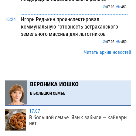
07.08
453
Игорь Редькин проинспектировал
16:24
коммунальную готовность астраханского
земельного массива для льготников
07.08
450
Читать архив новостей
Тяга к сверхскоростям обошлась
15:28
астраханской логистической компании в 400
тысяч рублей
07.08
489
Астраханские кутилы сменили барные стойки
14:44
ВЕРОНИКА ИОШКО
на полицейские дежурки
07.08
496
В БОЛЬШОЙ СЕМЬЕ
С 11 августа астраханские водоемы
14:09
обеспечат притоком в семь тысяч кубов
17.07
В большой семье. Язык забыли — кайнары
07.08
1164
нет
Астраханский аэропорт попробует отбиться
13:29