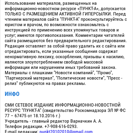
Использование материалов, размещенных на
информационно-новостном ресурсе «ПУНКТ-А», допускается
ТОЛЬКО С РАЗМЕЩЕНИЕМ АКТИВНОЙ ГИПЕРСЫЛКИ. Перед
чтением материалов сайта "ПУНКТ-А" проконсультируйтесь с
юристом и врачом, по возможности ознакомьтесь с
инструкцией по применению всех упомянутых товаров и
услуг; имеются противопоказания. Комментарии читателей
сайта размещаются без предварительного редактирования.
Редакция оставляет за собой право удалить их с сайта или
отредактировать, если указанные сообщения содержат
ненормативную лексику, оскорбления, призывы к насилию,
являются злоупотреблением свободой массовой
информации или нарушением иных требований закона.
Материалы с плашками "Новости компаний", "Промо",
"Партнерский материал", "Политические новости", "Пресс -
релиз" публикуются на правах рекламы.
ИНФО
СМИ СЕТЕВОЕ ИЗДАНИЕ ИНФОРМАЦИОННО-НОВОСТНОЙ
РЕСУРС "ПУНКТ-А" (свидетельство Роскомнадзора ЭЛ № ФС
77 – 67475 от 18.10.2016 г.)
Учредитель - главный редактор Варначкин А. А.
Телефон редакции. +7-908-616-0293.
E-mail редакции:
punkt20102010@gmail.com