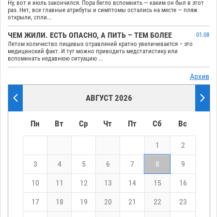
Ну, вот и июль закончился. Пора бегло вспомнить — каким он был в этот
раз. Нет, все главные атрибуты и симптомы остались на месте — пляж
открыли, спли...
ЧЕМ ЖИЛИ. ЕСТЬ ОПАСНО, А ПИТЬ – ТЕМ БОЛЕЕ
01.08
Летом количество пищевых отравлений кратно увеличивается – это
медицинский факт. И тут можно приводить медстатистику или
вспоминать недавнюю ситуацию ...
Архив
АВГУСТ 2026
Пн
Вт
Ср
Чт
Пт
Сб
Вс
1
2
3
4
5
6
7
8
9
10
11
12
13
14
15
16
17
18
19
20
21
22
23