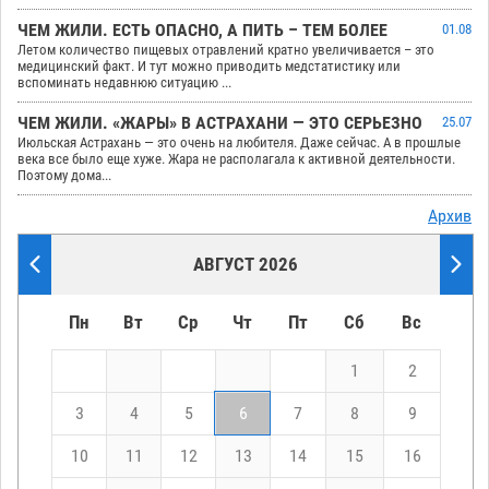
ЧЕМ ЖИЛИ. ЕСТЬ ОПАСНО, А ПИТЬ – ТЕМ БОЛЕЕ
01.08
Летом количество пищевых отравлений кратно увеличивается – это
медицинский факт. И тут можно приводить медстатистику или
вспоминать недавнюю ситуацию ...
ЧЕМ ЖИЛИ. «ЖАРЫ» В АСТРАХАНИ — ЭТО СЕРЬЕЗНО
25.07
Июльская Астрахань — это очень на любителя. Даже сейчас. А в прошлые
века все было еще хуже. Жара не располагала к активной деятельности.
Поэтому дома...
Архив
АВГУСТ 2026
Пн
Вт
Ср
Чт
Пт
Сб
Вс
1
2
3
4
5
6
7
8
9
10
11
12
13
14
15
16