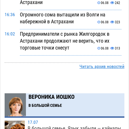
Астрахани
06.08
242
Огромного сома вытащили из Волги на
16:36
набережной в Астрахани
06.08
323
Предприниматели с рынка Жилгородок в
16:02
Астрахани продолжают не верить, что их
торговые точки снесут
06.08
313
Ящерицу из астраханской пустыни поместили
15:22
на новой серебряной монете Банка России
Читать архив новостей
06.08
253
Буддийские святыни из Астрахани выставили
14:35
в музее Пушкина в Москве
06.08
228
ВЕРОНИКА ИОШКО
Мэрия Астрахани переводит городские
13:50
В БОЛЬШОЙ СЕМЬЕ
зеленые зоны на автоматический полив
06.08
239
17.07
В большой семье. Язык забыли — кайнары