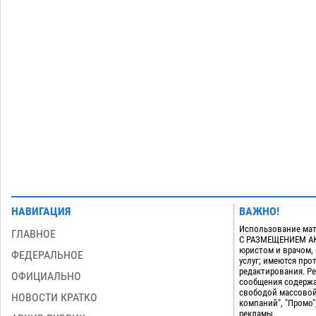
по теории игр
06.08
424
В пятницу без электричества окажутся
18:23
Астрахань, Ахтубинск и 6 поселений
06.08
439
Загрузить еще
НАВИГАЦИЯ
ВАЖНО!
Использование мат
ГЛАВНОЕ
С РАЗМЕЩЕНИЕМ АКТ
юристом и врачом,
ФЕДЕРАЛЬНОЕ
услуг; имеются пр
редактирования. Ре
ОФИЦИАЛЬНО
сообщения содержа
свободой массовой
НОВОСТИ КРАТКО
компаний", "Промо"
рекламы.