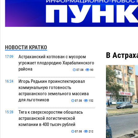
НОВОСТИ КРАТКО
В Астрах
Астраханский котлован с мусором
17:09
угрожает плодородию Харабалинского
района
07.08
90
Игорь Редькин проинспектировал
16:24
коммунальную готовность
астраханского земельного массива
для льготников
07.08
152
Тяга к сверхскоростям обошлась
15:28
астраханской логистической
компании в 400 тысяч рублей
07.08
212