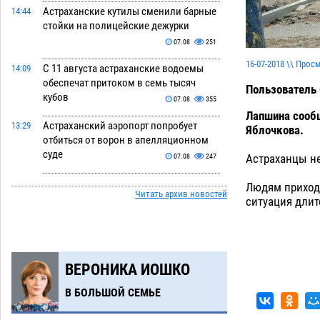
Астраханские кутилы сменили барные
14:44
стойки на полицейские дежурки
07.08
251
16-07-2018 \\ Прос
С 11 августа астраханские водоемы
14:09
обеспечат притоком в семь тысяч
Пользователь
кубов
07.08
355
Лапшина сооб
Астраханский аэропорт попробует
13:29
Яблочкова.
отбиться от ворон в апелляционном
суде
Астраханцы не
07.08
247
Астраханские археологи откопали
12:53
Людям приходи
Читать архив новостей
древнюю помойку
ситуация длит
07.08
453
В Астрахани подросток угнал
11:58
мотоцикл и похитил чужие мобильник
с банковскими картами
07.08
262
ВЕРОНИКА ИОШКО
Астраханцев ждут на парковом газоне
11:20
В БОЛЬШОЙ СЕМЬЕ
с призами и эрмитажными котами
07.08
227