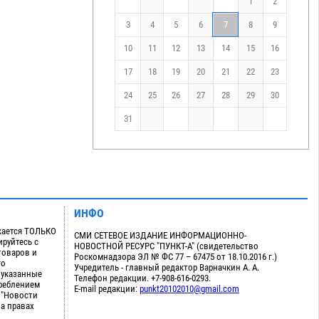
1
2
3
4
5
6
7
8
9
10
11
12
13
14
15
16
17
18
19
20
21
22
23
24
25
26
27
28
29
30
31
ИНФО
кается ТОЛЬКО
СМИ СЕТЕВОЕ ИЗДАНИЕ ИНФОРМАЦИОННО-
руйтесь с
НОВОСТНОЙ РЕСУРС "ПУНКТ-А" (свидетельство
товаров и
Роскомнадзора ЭЛ № ФС 77 – 67475 от 18.10.2016 г.)
го
Учредитель - главный редактор Варначкин А. А.
 указанные
Телефон редакции. +7-908-616-0293.
треблением
E-mail редакции:
punkt20102010@gmail.com
 "Новости
на правах