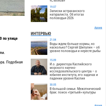
«Степной»
19.07
Записки астраханского
натуралиста. Об итогах
половодья-2026
Архив
ИНТЕРВЬЮ
0 по улице
21.04
Воды ждем больше нормы, но
насколько? Сергей Шипулин – об
уровне половодья и нересте рыбы
ям.
15.09
юра. Подобная
И.о. директора Каспийского
морского научно-
исследовательского центра – о
юбилее института, его задачах и
падении уровня Каспия
30.05
В большой семье. Межэтнический
брак: поиск «третьей» культуры
Архив