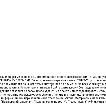
ериалов, размещенных на информационно-новостном ресурсе «ПУНКТ-А», допус
ИВНОЙ ГИПЕРСЫЛКИ. Перед чтением материалов сайта "ПУНКТ-А" проконсульти
 по возможности ознакомьтесь с инструкцией по применению всех упомянутых 
отивопоказания. Комментарии читателей сайта размещаются без предварительно
дакция оставляет за собой право удалить их с сайта или отредактировать, если
т ненормативную лексику, оскорбления, призывы к насилию, являются злоупо
 информации или нарушением иных требований закона. Материалы с плашками
, "Партнерский материал", "Политические новости", "Пресс - релиз" публикуются 