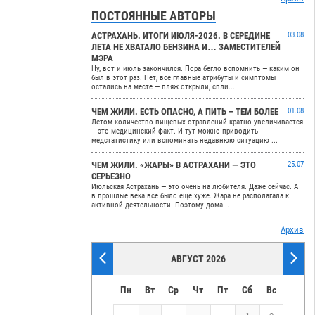
ПОСТОЯННЫЕ АВТОРЫ
АСТРАХАНЬ. ИТОГИ ИЮЛЯ-2026. В СЕРЕДИНЕ
03.08
ЛЕТА НЕ ХВАТАЛО БЕНЗИНА И… ЗАМЕСТИТЕЛЕЙ
МЭРА
Ну, вот и июль закончился. Пора бегло вспомнить — каким он
был в этот раз. Нет, все главные атрибуты и симптомы
остались на месте — пляж открыли, спли...
ЧЕМ ЖИЛИ. ЕСТЬ ОПАСНО, А ПИТЬ – ТЕМ БОЛЕЕ
01.08
Летом количество пищевых отравлений кратно увеличивается
– это медицинский факт. И тут можно приводить
медстатистику или вспоминать недавнюю ситуацию ...
ЧЕМ ЖИЛИ. «ЖАРЫ» В АСТРАХАНИ — ЭТО
25.07
СЕРЬЕЗНО
Июльская Астрахань — это очень на любителя. Даже сейчас. А
в прошлые века все было еще хуже. Жара не располагала к
активной деятельности. Поэтому дома...
Архив
АВГУСТ 2026
Пн
Вт
Ср
Чт
Пт
Сб
Вс