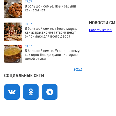
17.07
В большой семье. Язык забыли —
Астраханский суд встал на сторону
10:43
кайнары нет
МЧС в споре за возврат униформы
07.08
312
НОВОСТИ СМ
10.07
На Всероссийской Спартакиаде
10:02
В большой семье. «Тесто мира»:
Новости smi2.ru
как астраханские татарки пекут
астраханские гандболисты уступили
эчпочмаки для всего двора
казанским «драконам»
07.08
230
03.07
Все пострадавшие при пожаре на
09:25
В большой семье. Уха по-нашему:
Краснодарской в Астрахани
как одно блюдо хранит историю
целой семьи
скончались
07.08
1176
Астраханский суд оценил четыре удара
Архив
08:47
по голове полицейского в сто тысяч
СОЦИАЛЬНЫЕ СЕТИ
рублей
07.08
313
Завтра астраханская жара вновь
19:36
приблизится к 40-градусному пределу
06.08
462
В Астрахани впервые открыли смену
18:57