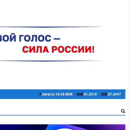
7
Августа
16:58 МСК
USD
81,5018
EUR
87,5697