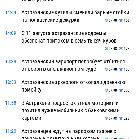
Астраханские кутилы сменили барные стойки
14:44
на полицейские дежурки
07.08
153
С 11 августа астраханские водоемы
14:09
обеспечат притоком в семь тысяч кубов
07.08
177
Астраханский аэропорт попробует отбиться
13:29
от ворон в апелляционном суде
07.08
185
Астраханские археологи откопали древнюю
12:53
помойку
07.08
366
В Астрахани подросток угнал мотоцикл и
11:58
похитил чужие мобильник с банковскими
картами
07.08
236
Астраханцев ждут на парковом газоне с
11:20
призами и эрмитажными котами