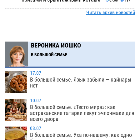
07.08
197
Астраханский суд встал на сторону МЧС в
Читать архив новостей
10:43
споре за возврат униформы
07.08
272
На Всероссийской Спартакиаде астраханские
10:02
гандболисты уступили казанским «драконам»
ВЕРОНИКА ИОШКО
07.08
205
В БОЛЬШОЙ СЕМЬЕ
Все пострадавшие при пожаре на
09:25
Краснодарской в Астрахани скончались
17.07
07.08
1101
В большой семье. Язык забыли — кайнары
нет
Астраханский суд оценил четыре удара по
08:47
голове полицейского в сто тысяч рублей
10.07
В большой семье. «Тесто мира»: как
07.08
280
астраханские татарки пекут эчпочмаки для
всего двора
Завтра астраханская жара вновь приблизится
19:36
к 40-градусному пределу
06.08
442
03.07
В большой семье. Уха по-нашему: как одно