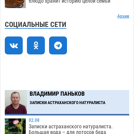
В Астрахани впервые открыли смену по
18:57
блюдо хранит историю целой семьи
теории игр
06.08
406
Архив
В пятницу без электричества окажутся
18:23
СОЦИАЛЬНЫЕ СЕТИ
Астрахань, Ахтубинск и 6 поселений
06.08
421
В астраханском поселке ведутся работы по
17:40
двум федеральным проектам
06.08
411
Модное дефиле собак и кошек пройдет в
16:59
Астрахани
06.08
447
Загрузить еще
ВЛАДИМИР ПАНЬКОВ
ЗАПИСКИ АСТРАХАНСКОГО НАТУРАЛИСТА
02.08
Записки астраханского натуралиста.
Большая вода – для лотосов беда