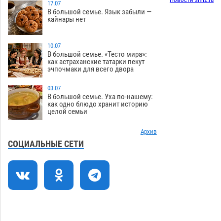
Игорь Редькин проинспектировал
17.07
16:24
В большой семье. Язык забыли —
коммунальную готовность
кайнары нет
астраханского земельного массива
для льготников
07.08
509
10.07
Тяга к сверхскоростям обошлась
15:28
В большой семье. «Тесто мира»:
как астраханские татарки пекут
астраханской логистической
эчпочмаки для всего двора
компании в 400 тысяч рублей
07.08
541
03.07
В большой семье. Уха по-нашему:
Астраханские кутилы сменили барные
14:44
как одно блюдо хранит историю
целой семьи
стойки на полицейские дежурки
07.08
550
Архив
С 11 августа астраханские водоемы
14:09
СОЦИАЛЬНЫЕ СЕТИ
обеспечат притоком в семь тысяч
кубов
07.08
1300
Астраханский аэропорт попробует
13:29
отбиться от ворон в апелляционном
суде
07.08
546
12:53