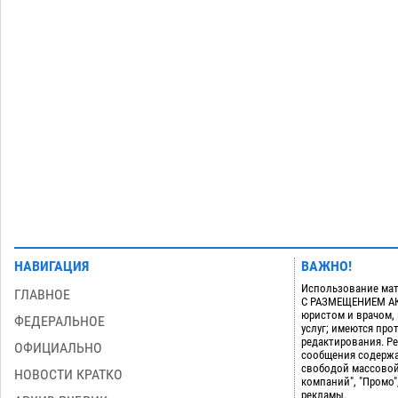
Астраханские археологи откопали
древнюю помойку
07.08
722
В Астрахани подросток угнал
11:58
мотоцикл и похитил чужие мобильник
с банковскими картами
07.08
471
Загрузить еще
НАВИГАЦИЯ
ВАЖНО!
Использование мат
ГЛАВНОЕ
С РАЗМЕЩЕНИЕМ АКТ
юристом и врачом,
ФЕДЕРАЛЬНОЕ
услуг; имеются пр
редактирования. Ре
ОФИЦИАЛЬНО
сообщения содержа
свободой массовой
НОВОСТИ КРАТКО
компаний", "Промо"
рекламы.