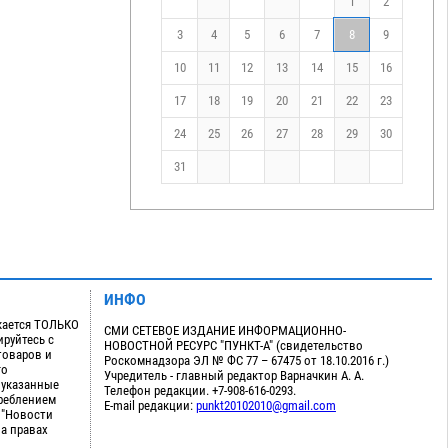
1
2
3
4
5
6
7
8
9
10
11
12
13
14
15
16
17
18
19
20
21
22
23
24
25
26
27
28
29
30
31
ИНФО
кается ТОЛЬКО
СМИ СЕТЕВОЕ ИЗДАНИЕ ИНФОРМАЦИОННО-
руйтесь с
НОВОСТНОЙ РЕСУРС "ПУНКТ-А" (свидетельство
товаров и
Роскомнадзора ЭЛ № ФС 77 – 67475 от 18.10.2016 г.)
го
Учредитель - главный редактор Варначкин А. А.
 указанные
Телефон редакции. +7-908-616-0293.
треблением
E-mail редакции:
punkt20102010@gmail.com
 "Новости
на правах