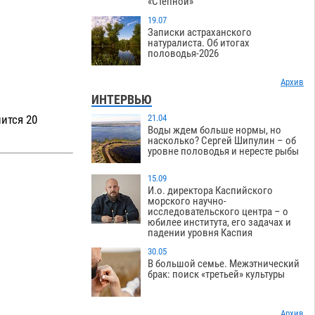
«Степной»
19.07
Записки астраханского
натуралиста. Об итогах
половодья-2026
Архив
ИНТЕРВЬЮ
ится 20
21.04
Воды ждем больше нормы, но
насколько? Сергей Шипулин – об
уровне половодья и нересте рыбы
15.09
И.о. директора Каспийского
морского научно-
исследовательского центра – о
юбилее института, его задачах и
падении уровня Каспия
30.05
В большой семье. Межэтнический
брак: поиск «третьей» культуры
Архив