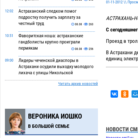
01-11-2012 \\ Прос
Астраханский следком помог
12:02
подростку получить зарплату за
АСТРАХАНЬ-
честный труд
08.08
263
С сегодняшнег
Фаворитская ноша: астраханские
10:51
Проезд в трол
гандболисты крупно проиграли
пермякам
08.08
256
В Астрахани д
единиц элект
Лидеры чеченской диаспоры в
09:00
Астрахани осудили выходку молодого
лихача с улицы Никольской
08.08
635
Читать архив новостей
Завтра астраханцы проведут день в
18:00
режиме экстремальной температурной
нагрузки
07.08
657
ВЕРОНИКА ИОШКО
Астраханский котлован с мусором
17:09
угрожает плодородию Харабалинского
В БОЛЬШОЙ СЕМЬЕ
района
НОВОСТИ СМ
07.08
511
Новости smi2.ru