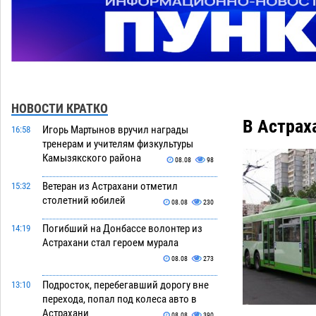
НОВОСТИ КРАТКО
В Астрах
Игорь Мартынов вручил награды
16:58
тренерам и учителям физкультуры
Камызякского района
08.08
98
Ветеран из Астрахани отметил
15:32
столетний юбилей
08.08
230
Погибший на Донбассе волонтер из
14:19
Астрахани стал героем мурала
08.08
273
Подросток, перебегавший дорогу вне
13:10
перехода, попал под колеса авто в
Астрахани
08.08
390