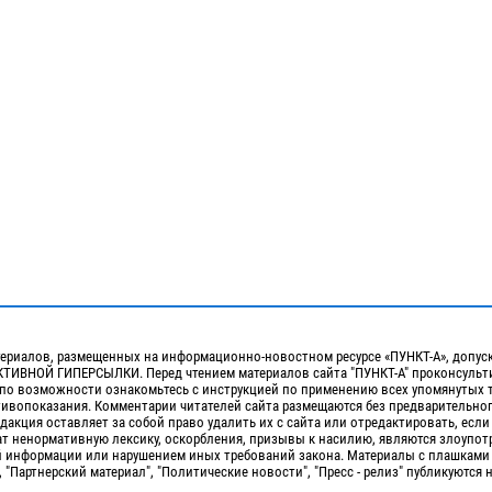
ериалов, размещенных на информационно-новостном ресурсе «ПУНКТ-А», допус
ИВНОЙ ГИПЕРСЫЛКИ. Перед чтением материалов сайта "ПУНКТ-А" проконсульти
 по возможности ознакомьтесь с инструкцией по применению всех упомянутых 
отивопоказания. Комментарии читателей сайта размещаются без предварительно
дакция оставляет за собой право удалить их с сайта или отредактировать, если
т ненормативную лексику, оскорбления, призывы к насилию, являются злоупо
 информации или нарушением иных требований закона. Материалы с плашками
, "Партнерский материал", "Политические новости", "Пресс - релиз" публикуются 