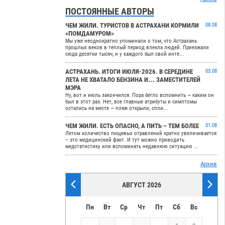
ПОСТОЯННЫЕ АВТОРЫ
ЧЕМ ЖИЛИ. ТУРИСТОВ В АСТРАХАНИ КОРМИЛИ
08.08
«ПОМДАМУРОМ»
Мы уже неоднократно упоминали о том, что Астрахань
прошлых веков в теплый период влекла людей. Приезжали
сюда десятки тысяч, и у каждого был свой инте...
АСТРАХАНЬ. ИТОГИ ИЮЛЯ-2026. В СЕРЕДИНЕ
03.08
ЛЕТА НЕ ХВАТАЛО БЕНЗИНА И… ЗАМЕСТИТЕЛЕЙ
МЭРА
Ну, вот и июль закончился. Пора бегло вспомнить — каким он
был в этот раз. Нет, все главные атрибуты и симптомы
остались на месте — пляж открыли, спли...
ЧЕМ ЖИЛИ. ЕСТЬ ОПАСНО, А ПИТЬ – ТЕМ БОЛЕЕ
01.08
Летом количество пищевых отравлений кратно увеличивается
– это медицинский факт. И тут можно приводить
медстатистику или вспоминать недавнюю ситуацию ...
Архив
АВГУСТ 2026
Пн
Вт
Ср
Чт
Пт
Сб
Вс