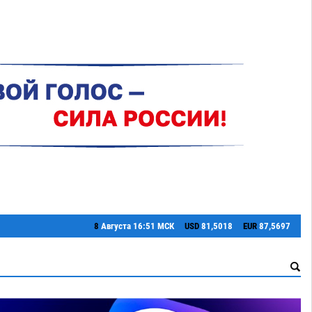
8
Августа
16:51 МСК
USD
81,5018
EUR
87,5697