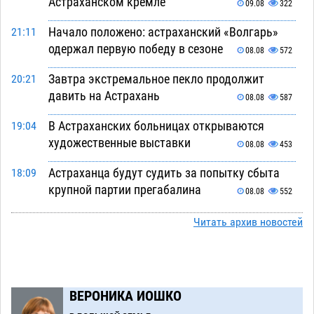
Астраханском кремле
09.08
322
Начало положено: астраханский «Волгарь»
21:11
одержал первую победу в сезоне
08.08
572
Завтра экстремальное пекло продолжит
20:21
давить на Астрахань
08.08
587
В Астраханских больницах открываются
19:04
художественные выставки
08.08
453
Астраханца будут судить за попытку сбыта
18:09
крупной партии прегабалина
08.08
552
Игорь Мартынов вручил награды тренерам и
16:58
Читать архив новостей
учителям физкультуры Камызякского района
08.08
391
Ветеран из Астрахани отметил столетний
15:32
ВЕРОНИКА ИОШКО
юбилей
08.08
608