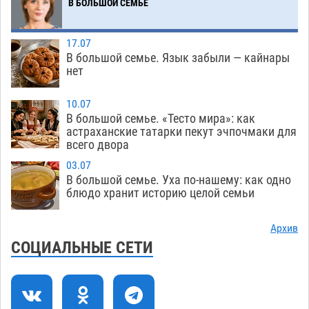
В БОЛЬШОЙ СЕМЬЕ
Погибший на Донбассе волонтер из Астрахани
14:19
стал героем мурала
08.08
572
17.07
В большой семье. Язык забыли — кайнары
Подросток, перебегавший дорогу вне
13:10
нет
перехода, попал под колеса авто в Астрахани
08.08
699
10.07
В большой семье. «Тесто мира»: как
Астраханский следком помог подростку
12:02
астраханские татарки пекут эчпочмаки для
получить зарплату за честный труд
всего двора
08.08
474
03.07
В большой семье. Уха по-нашему: как одно
Фаворитская ноша: астраханские
10:51
блюдо хранит историю целой семьи
гандболисты крупно проиграли пермякам
08.08
438
Архив
СОЦИАЛЬНЫЕ СЕТИ
Лидеры чеченской диаспоры в Астрахани
09:00
осудили выходку молодого лихача с улицы
Никольской
08.08
968