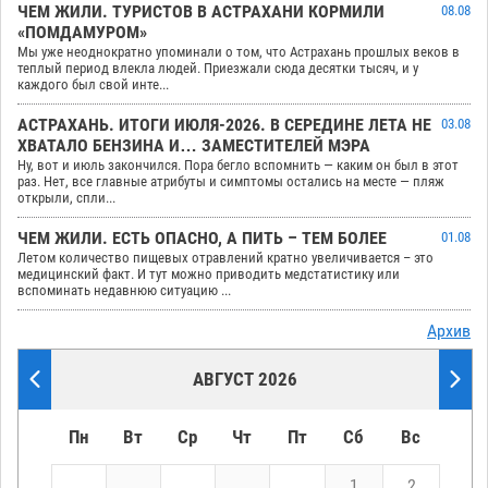
ЧЕМ ЖИЛИ. ТУРИСТОВ В АСТРАХАНИ КОРМИЛИ
08.08
«ПОМДАМУРОМ»
Мы уже неоднократно упоминали о том, что Астрахань прошлых веков в
теплый период влекла людей. Приезжали сюда десятки тысяч, и у
каждого был свой инте...
АСТРАХАНЬ. ИТОГИ ИЮЛЯ-2026. В СЕРЕДИНЕ ЛЕТА НЕ
03.08
ХВАТАЛО БЕНЗИНА И… ЗАМЕСТИТЕЛЕЙ МЭРА
Ну, вот и июль закончился. Пора бегло вспомнить — каким он был в этот
раз. Нет, все главные атрибуты и симптомы остались на месте — пляж
открыли, спли...
ЧЕМ ЖИЛИ. ЕСТЬ ОПАСНО, А ПИТЬ – ТЕМ БОЛЕЕ
01.08
Летом количество пищевых отравлений кратно увеличивается – это
медицинский факт. И тут можно приводить медстатистику или
вспоминать недавнюю ситуацию ...
Архив
АВГУСТ 2026
Пн
Вт
Ср
Чт
Пт
Сб
Вс
1
2