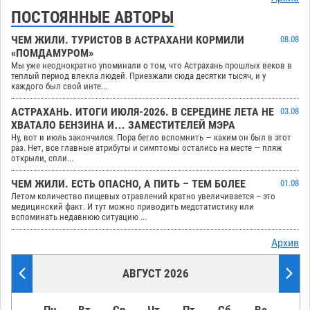
ПОСТОЯННЫЕ АВТОРЫ
ЧЕМ ЖИЛИ. ТУРИСТОВ В АСТРАХАНИ КОРМИЛИ
08.08
«ПОМДАМУРОМ»
Мы уже неоднократно упоминали о том, что Астрахань прошлых веков в
теплый период влекла людей. Приезжали сюда десятки тысяч, и у
каждого был свой инте...
АСТРАХАНЬ. ИТОГИ ИЮЛЯ-2026. В СЕРЕДИНЕ ЛЕТА НЕ
03.08
ХВАТАЛО БЕНЗИНА И… ЗАМЕСТИТЕЛЕЙ МЭРА
Ну, вот и июль закончился. Пора бегло вспомнить — каким он был в этот
раз. Нет, все главные атрибуты и симптомы остались на месте — пляж
открыли, спли...
ЧЕМ ЖИЛИ. ЕСТЬ ОПАСНО, А ПИТЬ – ТЕМ БОЛЕЕ
01.08
Летом количество пищевых отравлений кратно увеличивается – это
медицинский факт. И тут можно приводить медстатистику или
вспоминать недавнюю ситуацию ...
Архив
АВГУСТ 2026
Пн
Вт
Ср
Чт
Пт
Сб
Вс