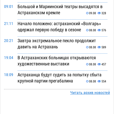
Большой и Мариинский театры высадятся в
09:01
Астраханском кремле
09.08
328
Начало положено: астраханский «Волгарь»
21:11
одержал первую победу в сезоне
08.08
576
Завтра экстремальное пекло продолжит
20:21
давить на Астрахань
08.08
589
В Астраханских больницах открываются
19:04
художественные выставки
08.08
457
Астраханца будут судить за попытку сбыта
18:09
крупной партии прегабалина
08.08
554
Игорь Мартынов вручил награды тренерам и
16:58
Читать архив новостей
учителям физкультуры Камызякского района
08.08
392