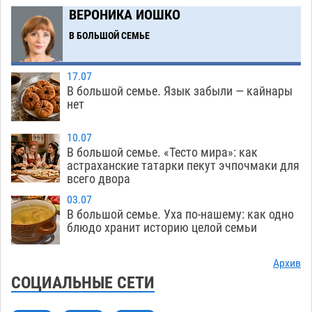
Ветеран из Астрахани отметил столетний
15:32
ВЕРОНИКА ИОШКО
юбилей
08.08
611
В БОЛЬШОЙ СЕМЬЕ
Погибший на Донбассе волонтер из Астрахани
14:19
стал героем мурала
08.08
575
17.07
В большой семье. Язык забыли — кайнары
Подросток, перебегавший дорогу вне
13:10
нет
перехода, попал под колеса авто в Астрахани
08.08
703
10.07
В большой семье. «Тесто мира»: как
Астраханский следком помог подростку
12:02
астраханские татарки пекут эчпочмаки для
получить зарплату за честный труд
всего двора
08.08
475
03.07
В большой семье. Уха по-нашему: как одно
Фаворитская ноша: астраханские
10:51
блюдо хранит историю целой семьи
гандболисты крупно проиграли пермякам
08.08
439
Архив
СОЦИАЛЬНЫЕ СЕТИ
Лидеры чеченской диаспоры в Астрахани
09:00
осудили выходку молодого лихача с улицы