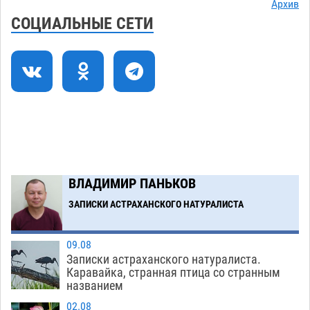
Архив
художественные выставки
08.08
595
СОЦИАЛЬНЫЕ СЕТИ
Астраханца будут судить за попытку сбыта
18:09
крупной партии прегабалина
08.08
713
Загрузить еще
ВЛАДИМИР ПАНЬКОВ
ЗАПИСКИ АСТРАХАНСКОГО НАТУРАЛИСТА
09.08
Записки астраханского натуралиста.
Каравайка, странная птица со странным
названием
02.08