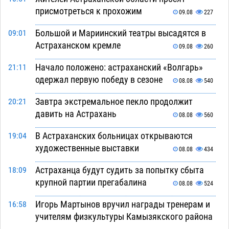
присмотреться к прохожим
09.08
227
Большой и Мариинский театры высадятся в
09:01
Астраханском кремле
09.08
260
Начало положено: астраханский «Волгарь»
21:11
одержал первую победу в сезоне
08.08
540
Завтра экстремальное пекло продолжит
20:21
давить на Астрахань
08.08
560
В Астраханских больницах открываются
19:04
художественные выставки
08.08
434
Астраханца будут судить за попытку сбыта
18:09
крупной партии прегабалина
08.08
524
Игорь Мартынов вручил награды тренерам и
16:58
учителям физкультуры Камызякского района