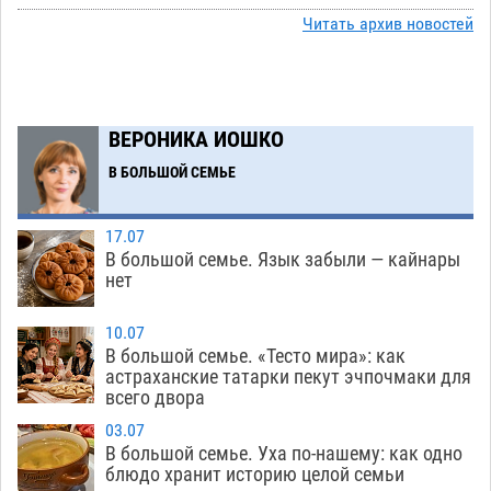
08.08
376
Читать архив новостей
Ветеран из Астрахани отметил столетний
15:32
юбилей
08.08
588
Погибший на Донбассе волонтер из Астрахани
14:19
ВЕРОНИКА ИОШКО
стал героем мурала
08.08
553
В БОЛЬШОЙ СЕМЬЕ
Подросток, перебегавший дорогу вне
13:10
перехода, попал под колеса авто в Астрахани
17.07
08.08
681
В большой семье. Язык забыли — кайнары
нет
Астраханский следком помог подростку
12:02
получить зарплату за честный труд
10.07
08.08
458
В большой семье. «Тесто мира»: как
астраханские татарки пекут эчпочмаки для
Фаворитская ноша: астраханские
10:51
всего двора
гандболисты крупно проиграли пермякам
03.07
08.08
427
В большой семье. Уха по-нашему: как одно
блюдо хранит историю целой семьи