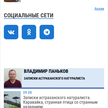
Лидеры чеченской диаспоры в Астрахани
09:00
осудили выходку молодого лихача с улицы
Архив
Никольской
08.08
911
СОЦИАЛЬНЫЕ СЕТИ
Завтра астраханцы проведут день в режиме
18:00
экстремальной температурной нагрузки
07.08
831
Астраханский котлован с мусором угрожает
17:09
плодородию Харабалинского района
07.08
650
Загрузить еще
ВЛАДИМИР ПАНЬКОВ
ЗАПИСКИ АСТРАХАНСКОГО НАТУРАЛИСТА
09.08
Записки астраханского натуралиста.
Каравайка, странная птица со странным
названием