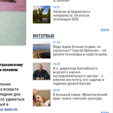
«Степной»
19.07
Записки астраханского
натуралиста. Об итогах
половодья-2026
Архив
ИНТЕРВЬЮ
21.04
Воды ждем больше нормы, но
насколько? Сергей Шипулин – об
уровне половодья и нересте рыбы
страханскому
15.09
И.о. директора Каспийского
м полевом
морского научно-
исследовательского центра – о
юбилее института, его задачах и
падении уровня Каспия
ильник
а вскрыта
30.05
следние дни
В большой семье. Межэтнический
брак: поиск «третьей» культуры
ило удивиться
ный в
на животе,
Архив