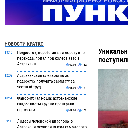
НОВОСТИ КРАТКО
Уникальн
Подросток, перебегавший дорогу вне
13:10
поступил
перехода, попал под колеса авто в
Астрахани
08.08
152
Астраханский следком помог
12:02
подростку получить зарплату за
честный труд
08.08
171
Фаворитская ноша: астраханские
10:51
гандболисты крупно проиграли
пермякам
08.08
203
Лидеры чеченской диаспоры в
09:00
Астрахани осудили выходку молодого