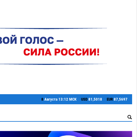
8
Августа
13:12 МСК
USD
81,5018
EUR
87,5697