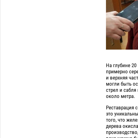
Астраханский суд встал на сторону
МЧС в споре за возврат униформы
07.08
613
На Всероссийской Спартакиаде
10:02
астраханские гандболисты уступили
казанским «драконам»
07.08
373
Загрузить еще
На глубине 20
примерно сере
и верхняя час
могли быть ос
стрел и сабля
около метра.
Реставрация с
это уникальны
того, что жел
дерева окисла
производство,