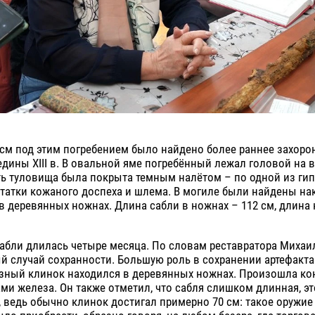
 см под этим погребением было найдено более раннее захоро
дины XIII в. В овальной яме погребённый лежал головой на в
ть туловища была покрыта темным налётом – по одной из гип
татки кожаного доспеха и шлема. В могиле были найдены на
 в деревянных ножнах. Длина сабли в ножнах – 112 см, длина
абли длилась четыре месяца. По словам реставратора Михаи
й случай сохранности. Большую роль в сохранении артефакта
езный клинок находился в деревянных ножнах. Произошла ко
ми железа. Он также отметил, что сабля слишком длинная, эт
 ведь обычно клинок достигал примерно 70 см: такое оружие