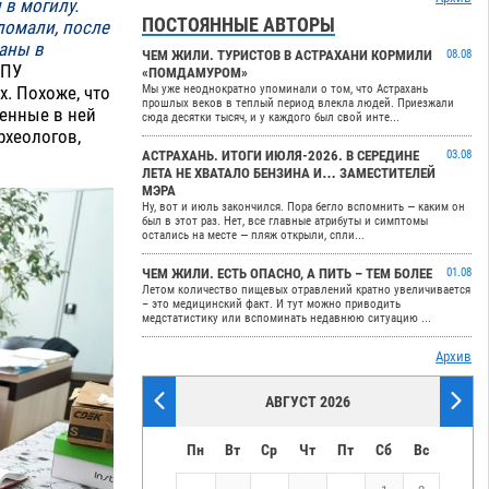
 в могилу.
ПОСТОЯННЫЕ АВТОРЫ
ломали, после
заны в
ЧЕМ ЖИЛИ. ТУРИСТОВ В АСТРАХАНИ КОРМИЛИ
08.08
НПУ
«ПОМДАМУРОМ»
х. Похоже, что
Мы уже неоднократно упоминали о том, что Астрахань
прошлых веков в теплый период влекла людей. Приезжали
женные в ней
сюда десятки тысяч, и у каждого был свой инте...
рхеологов,
АСТРАХАНЬ. ИТОГИ ИЮЛЯ-2026. В СЕРЕДИНЕ
03.08
ЛЕТА НЕ ХВАТАЛО БЕНЗИНА И… ЗАМЕСТИТЕЛЕЙ
МЭРА
Ну, вот и июль закончился. Пора бегло вспомнить — каким он
был в этот раз. Нет, все главные атрибуты и симптомы
остались на месте — пляж открыли, спли...
ЧЕМ ЖИЛИ. ЕСТЬ ОПАСНО, А ПИТЬ – ТЕМ БОЛЕЕ
01.08
Летом количество пищевых отравлений кратно увеличивается
– это медицинский факт. И тут можно приводить
медстатистику или вспоминать недавнюю ситуацию ...
Архив
АВГУСТ 2026
Пн
Вт
Ср
Чт
Пт
Сб
Вс