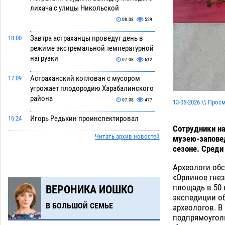
лихача с улицы Никольской
08.08
529
Завтра астраханцы проведут день в
18:00
режиме экстремальной температурной
нагрузки
07.08
612
Астраханский котлован с мусором
17:09
угрожает плодородию Харабалинского
района
07.08
477
13-05-2026 \\ Прос
Игорь Редькин проинспектировал
16:24
Сотрудники н
коммунальную готовность
Читать архив новостей
музею-запове
астраханского земельного массива
сезоне. Среди
для льготников
07.08
472
Археологи об
Тяга к сверхскоростям обошлась
15:28
«Орлиное гне
астраханской логистической
площадь в 50 
ВЕРОНИКА ИОШКО
компании в 400 тысяч рублей
экспедиции о
07.08
508
В БОЛЬШОЙ СЕМЬЕ
археологов. В
подпрямоугол
Астраханские кутилы сменили барные
14:44