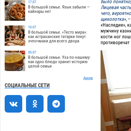
было понятно, 
стойки на полицейские дежурки
17.07
Лицевая часть
В большой семье. Язык забыли —
07.08
513
кайнары нет
чего, вероятн
щиколотка»
, 
С 11 августа астраханские водоемы
14:09
«Наследие», к
обеспечат притоком в семь тысяч
10.07
мужчину казни
кубов
В большой семье. «Тесто мира»:
07.08
1228
кости ног лош
как астраханские татарки пекут
эчпочмаки для всего двора
противоречат 
Астраханский аэропорт попробует
13:29
отбиться от ворон в апелляционном
03.07
суде
07.08
517
В большой семье. Уха по-нашему:
как одно блюдо хранит историю
целой семьи
Астраханские археологи откопали
12:53
древнюю помойку
07.08
694
Архив
В Астрахани подросток угнал
11:58
СОЦИАЛЬНЫЕ СЕТИ
мотоцикл и похитил чужие мобильник
с банковскими картами
07.08
444
Астраханцев ждут на парковом газоне
11:20
с призами и эрмитажными котами
07.08
396
10:43