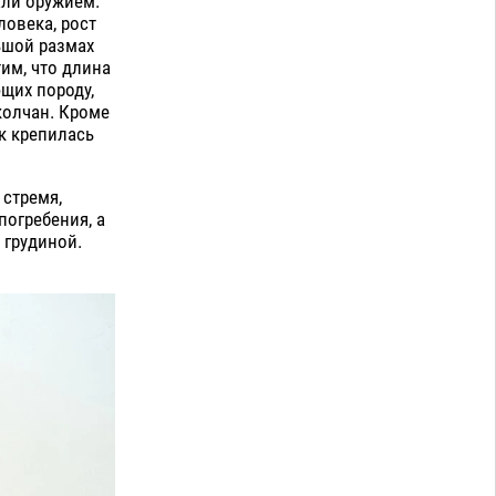
али оружием.
ловека, рост
ьшой размах
тим, что длина
ющих породу,
колчан. Кроме
ак крепилась
стремя,
погребения, а
 грудиной.