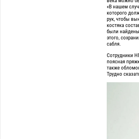
века можно бы
«В нашем случ
которого долж
рук, чтобы вы
костяка соста
были найдены 
этого, сохран
сабля.
Сотрудники НП
поясная пряжк
также обломок
Трудно сказат