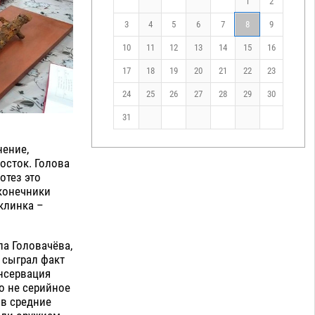
1
2
3
4
5
6
7
8
9
10
11
12
13
14
15
16
17
18
19
20
21
22
23
24
25
26
27
28
29
30
31
нение,
осток. Голова
отез это
конечники
 клинка –
ла Головачёва,
 сыграл факт
нсервация
о не серийное
 в средние