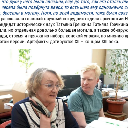
что руки у него были связаны, ещё до того, как его столкнули
 черепа была повёрнута вверх, то есть шею ему однозначно с
о, бросили в могилу. Ноги, по всей видимости, тоже были свя
– рассказала главный научный сотрудник отдела археологии 
андидат исторических наук Татьяна Гречкина Татьяна Гречкина
ли, но отдельная довольно большая могила, а также обнару
ади, стремя и пряжка из набора конской упряжи, по мнению а
этой версии. Артефакты датируются XII – концом XIII века.