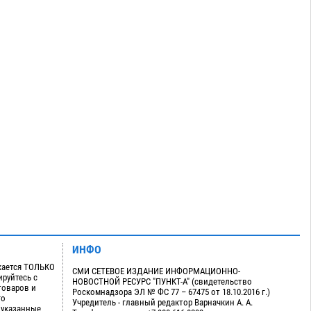
ИНФО
кается ТОЛЬКО
СМИ СЕТЕВОЕ ИЗДАНИЕ ИНФОРМАЦИОННО-
руйтесь с
НОВОСТНОЙ РЕСУРС "ПУНКТ-А" (свидетельство
товаров и
Роскомнадзора ЭЛ № ФС 77 – 67475 от 18.10.2016 г.)
го
Учредитель - главный редактор Варначкин А. А.
 указанные