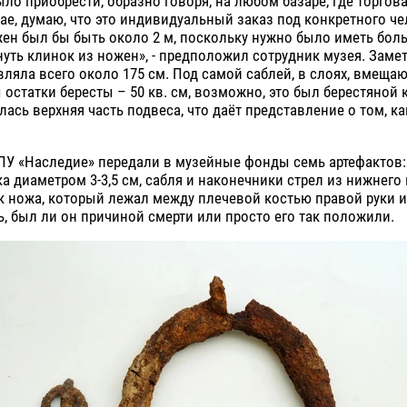
ло приобрести, образно говоря, на любом базаре, где торгов
ае, думаю, что это индивидуальный заказ под конкретного че
ен был бы быть около 2 м, поскольку нужно было иметь бол
нуть клинок из ножен», - предположил сотрудник музея. Заме
вляла всего около 175 см. Под самой саблей, в слоях, вмеща
остатки бересты – 50 кв. см, возможно, это был берестяной 
илась верхняя часть подвеса, что даёт представление о том, к
У «Наследие» передали в музейные фонды семь артефактов: 
а диаметром 3-3,5 см, сабля и наконечники стрел из нижнего 
 ножа, который лежал между плечевой костью правой руки и
ь, был ли он причиной смерти или просто его так положили.