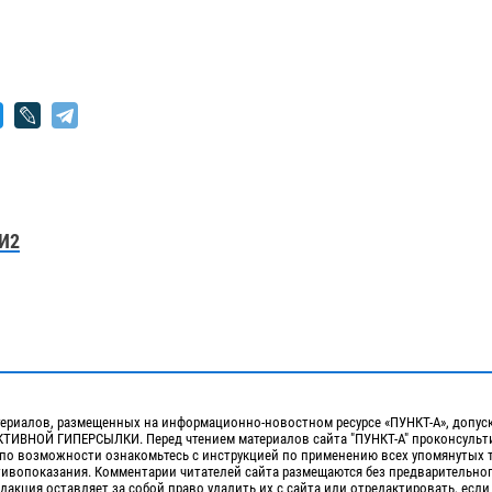
И2
ериалов, размещенных на информационно-новостном ресурсе «ПУНКТ-А», допус
ИВНОЙ ГИПЕРСЫЛКИ. Перед чтением материалов сайта "ПУНКТ-А" проконсульти
 по возможности ознакомьтесь с инструкцией по применению всех упомянутых 
отивопоказания. Комментарии читателей сайта размещаются без предварительно
дакция оставляет за собой право удалить их с сайта или отредактировать, если