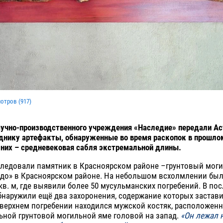
мотров (
917
)
аучно-производственного учреждения «Наследие» передали А
днику артефакты, обнаруженные во время раскопок в прошло
 них – средневековая сабля экстремальной длины.
следовали памятник в Красноярском районе –грунтовый мог
здо» в Красноярском районе. На небольшом всхолмлении был
кв. м, где выявили более 50 мусульманских погребений. В по
бнаружили ещё два захоронения, содержание которых застав
 верхнем погребении находился мужской костяк, расположен
ьной грунтовой могильной яме головой на запад.
«Он лежал 