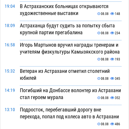
В Астраханских больницах открываются
19:04
художественные выставки
08.08
148
Астраханца будут судить за попытку сбыта
18:09
крупной партии прегабалина
08.08
234
Игорь Мартынов вручил награды тренерам и
16:58
учителям физкультуры Камызякского района
08.08
193
Ветеран из Астрахани отметил столетний
15:32
юбилей
08.08
345
Погибший на Донбассе волонтер из Астрахани
14:19
стал героем мурала
08.08
352
Подросток, перебегавший дорогу вне
13:10
перехода, попал под колеса авто в Астрахани
08.08
486