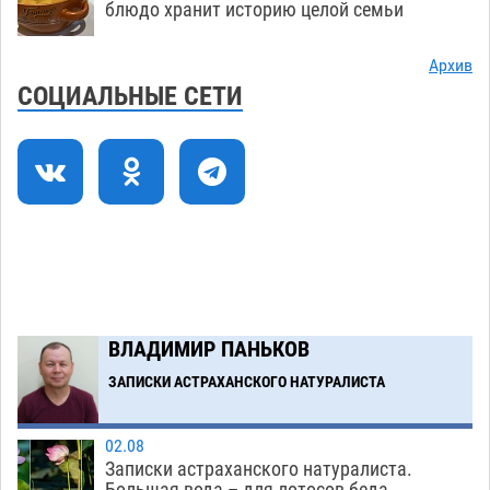
блюдо хранит историю целой семьи
Игорь Редькин проинспектировал
16:24
коммунальную готовность астраханского
Архив
земельного массива для льготников
СОЦИАЛЬНЫЕ СЕТИ
07.08
538
Тяга к сверхскоростям обошлась
15:28
астраханской логистической компании в 400
тысяч рублей
07.08
565
Астраханские кутилы сменили барные стойки
14:44
на полицейские дежурки
07.08
577
С 11 августа астраханские водоемы
14:09
ВЛАДИМИР ПАНЬКОВ
обеспечат притоком в семь тысяч кубов
ЗАПИСКИ АСТРАХАНСКОГО НАТУРАЛИСТА
07.08
1341
Загрузить еще
02.08
Записки астраханского натуралиста.
Большая вода – для лотосов беда