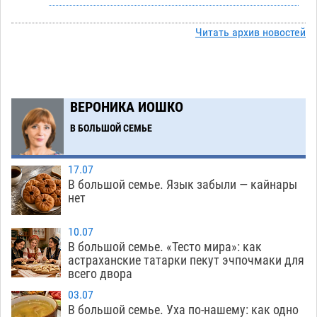
Астраханский следком помог подростку
12:02
получить зарплату за честный труд
Читать архив новостей
08.08
319
Фаворитская ноша: астраханские
10:51
гандболисты крупно проиграли пермякам
ВЕРОНИКА ИОШКО
08.08
294
В БОЛЬШОЙ СЕМЬЕ
Лидеры чеченской диаспоры в Астрахани
09:00
осудили выходку молодого лихача с улицы
17.07
Никольской
08.08
693
В большой семье. Язык забыли — кайнары
нет
Завтра астраханцы проведут день в режиме
18:00
экстремальной температурной нагрузки
10.07
В большой семье. «Тесто мира»: как
07.08
691
астраханские татарки пекут эчпочмаки для
всего двора
Астраханский котлован с мусором угрожает
17:09
плодородию Харабалинского района
03.07
В большой семье. Уха по-нашему: как одно
07.08
538