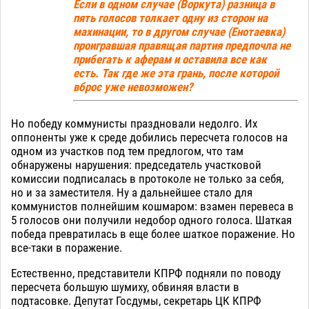
Если в одном случае (Воркута) разница в
пять голосов толкает одну из сторон на
махинации, то в другом случае (Енотаевка)
проигравшая правящая партия предпочла не
прибегать к аферам и оставила все как
есть.
Так где же эта грань, после которой
вброс уже невозможен?
Но победу коммунисты праздновали недолго. Их
оппоненты уже к среде добились пересчета голосов на
одном из участков под тем предлогом, что там
обнаружены нарушения: председатель участковой
комиссии подписалась в протоколе не только за себя,
но и за заместителя. Ну а дальнейшее стало для
коммунистов полнейшим кошмаром: взамен перевеса в
5 голосов они получили недобор одного голоса. Шаткая
победа превратилась в еще более шаткое поражение. Но
все-таки в поражение.
Естественно, представители КПРФ подняли по поводу
пересчета большую шумиху, обвиняя власти в
подтасовке. Депутат Госдумы, секретарь ЦК КПРФ