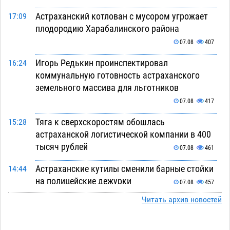
Астраханский котлован с мусором угрожает
17:09
плодородию Харабалинского района
07.08
407
Игорь Редькин проинспектировал
16:24
коммунальную готовность астраханского
земельного массива для льготников
07.08
417
Тяга к сверхскоростям обошлась
15:28
астраханской логистической компании в 400
тысяч рублей
07.08
461
Астраханские кутилы сменили барные стойки
14:44
на полицейские дежурки
07.08
457
Читать архив новостей
С 11 августа астраханские водоемы
14:09
обеспечат притоком в семь тысяч кубов
07.08
998