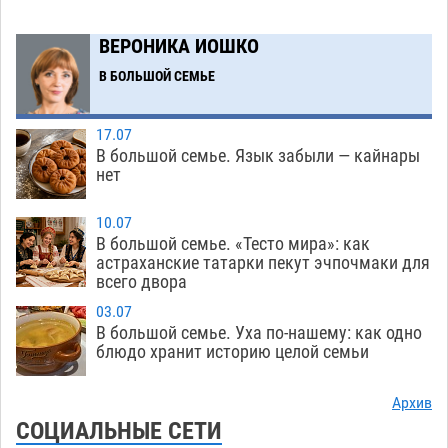
Астраханский аэропорт попробует отбиться
13:29
ВЕРОНИКА ИОШКО
от ворон в апелляционном суде
07.08
476
В БОЛЬШОЙ СЕМЬЕ
Астраханские археологи откопали древнюю
12:53
помойку
07.08
648
17.07
В большой семье. Язык забыли — кайнары
В Астрахани подросток угнал мотоцикл и
11:58
нет
похитил чужие мобильник с банковскими
картами
10.07
07.08
411
В большой семье. «Тесто мира»: как
астраханские татарки пекут эчпочмаки для
Астраханцев ждут на парковом газоне с
11:20
всего двора
призами и эрмитажными котами
07.08
362
03.07
Астраханский суд встал на сторону МЧС в
10:43
В большой семье. Уха по-нашему: как одно
блюдо хранит историю целой семьи
споре за возврат униформы
07.08
573
На Всероссийской Спартакиаде астраханские
10:02
Архив
гандболисты уступили казанским «драконам»
СОЦИАЛЬНЫЕ СЕТИ
07.08
345