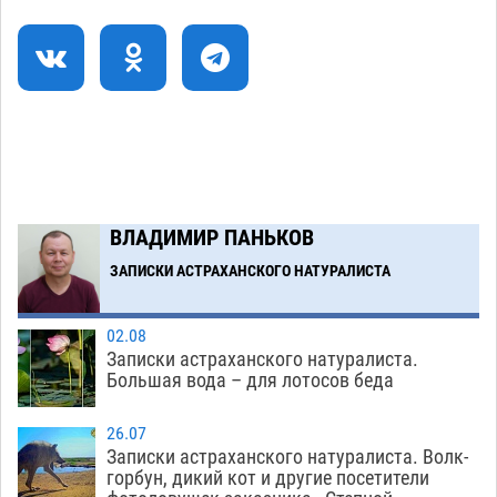
Все пострадавшие при пожаре на
09:25
Краснодарской в Астрахани скончались
07.08
1562
Астраханский суд оценил четыре удара по
08:47
голове полицейского в сто тысяч рублей
07.08
444
ВЛАДИМИР ПАНЬКОВ
Завтра астраханская жара вновь приблизится
19:36
к 40-градусному пределу
ЗАПИСКИ АСТРАХАНСКОГО НАТУРАЛИСТА
06.08
589
Загрузить еще
02.08
Записки астраханского натуралиста.
Большая вода – для лотосов беда
26.07
Записки астраханского натуралиста. Волк-
горбун, дикий кот и другие посетители