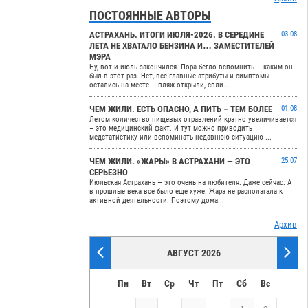
ПОСТОЯННЫЕ АВТОРЫ
АСТРАХАНЬ. ИТОГИ ИЮЛЯ-2026. В СЕРЕДИНЕ
03.08
ЛЕТА НЕ ХВАТАЛО БЕНЗИНА И… ЗАМЕСТИТЕЛЕЙ
МЭРА
Ну, вот и июль закончился. Пора бегло вспомнить — каким он
был в этот раз. Нет, все главные атрибуты и симптомы
остались на месте — пляж открыли, спли...
ЧЕМ ЖИЛИ. ЕСТЬ ОПАСНО, А ПИТЬ – ТЕМ БОЛЕЕ
01.08
Летом количество пищевых отравлений кратно увеличивается
– это медицинский факт. И тут можно приводить
медстатистику или вспоминать недавнюю ситуацию ...
ЧЕМ ЖИЛИ. «ЖАРЫ» В АСТРАХАНИ — ЭТО
25.07
СЕРЬЕЗНО
Июльская Астрахань — это очень на любителя. Даже сейчас. А
в прошлые века все было еще хуже. Жара не располагала к
активной деятельности. Поэтому дома...
Архив
АВГУСТ 2026
Пн
Вт
Ср
Чт
Пт
Сб
Вс