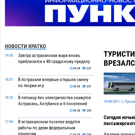
НОВОСТИ КРАТКО
ТУРИСТИ
Завтра астраханская жара вновь
19:36
ВРЕЗАЛСЯ
приблизится к 40-градусному пределу
06.08
247
В Астрахани впервые открыли смену
18:57
по теории игр
06.08
257
В пятницу без электричества окажутся
18:23
19-08-2011 \\ Прос
Астрахань, Ахтубинск и 6 поселений
06.08
239
Сегодня ночью
В астраханском поселке ведутся
17:40
пассажирского
работы по двум федеральным
проектам
Авария произо
06.08
266