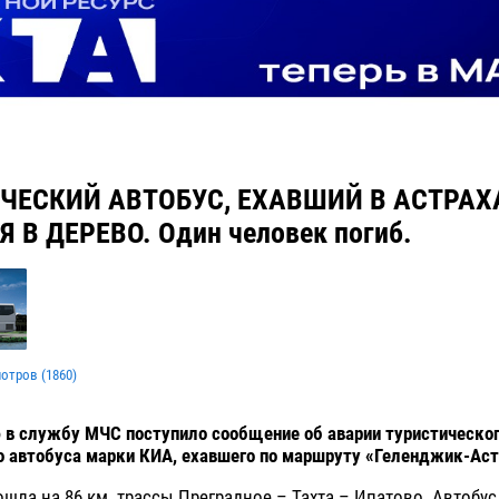
ЧЕСКИЙ АВТОБУС, ЕХАВШИЙ В АСТРАХ
 В ДЕРЕВО. Один человек погиб.
мотров (
1860
)
 в службу МЧС поступило сообщение об аварии туристическо
 автобуса марки КИА, ехавшего по маршруту «Геленджик-Аст
шла на 86 км. трассы Преградное – Тахта – Ипатово. Автобус