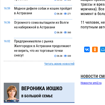
трассы и врез
Модное дефиле собак и кошек пройдет
мужчина). Все
16:59
в Астрахани
момент в боль
06.08
271
11 человек, 
Огромного сома вытащили из Волги
16:36
попутным авт
на набережной в Астрахани
06.08
360
Предприниматели с рынка
16:02
Жилгородок в Астрахани продолжают
не верить, что их торговые точки
снесут
06.08
339
Читать архив новостей
Ящерицу из астраханской пустыни
15:22
поместили на новой серебряной
монете Банка России
06.08
275
НОВОСТИ СМ
Новости smi2.ru
Буддийские святыни из Астрахани
14:35
ВЕРОНИКА ИОШКО
выставили в музее Пушкина в Москве
06.08
248
В БОЛЬШОЙ СЕМЬЕ
Мэрия Астрахани переводит городские
13:50