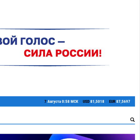
7
Августа
0:58 МСК
USD
81,5018
EUR
87,5697