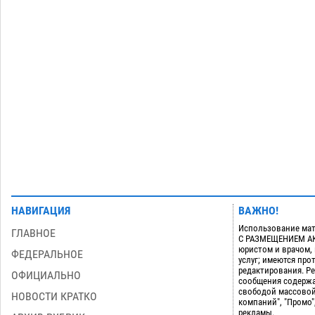
дали условные 1,5 года за найденные
200 г растения с наркотой
06.08
311
Загрузить еще
НАВИГАЦИЯ
ВАЖНО!
Использование мат
ГЛАВНОЕ
С РАЗМЕЩЕНИЕМ АКТ
юристом и врачом,
ФЕДЕРАЛЬНОЕ
услуг; имеются пр
редактирования. Ре
ОФИЦИАЛЬНО
сообщения содержа
свободой массовой
НОВОСТИ КРАТКО
компаний", "Промо"
рекламы.