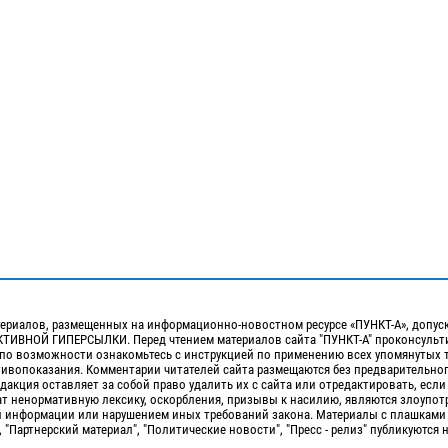
ериалов, размещенных на информационно-новостном ресурсе «ПУНКТ-А», допус
ИВНОЙ ГИПЕРСЫЛКИ. Перед чтением материалов сайта "ПУНКТ-А" проконсульти
 по возможности ознакомьтесь с инструкцией по применению всех упомянутых 
отивопоказания. Комментарии читателей сайта размещаются без предварительно
дакция оставляет за собой право удалить их с сайта или отредактировать, если
т ненормативную лексику, оскорбления, призывы к насилию, являются злоупо
 информации или нарушением иных требований закона. Материалы с плашками
, "Партнерский материал", "Политические новости", "Пресс - релиз" публикуются 