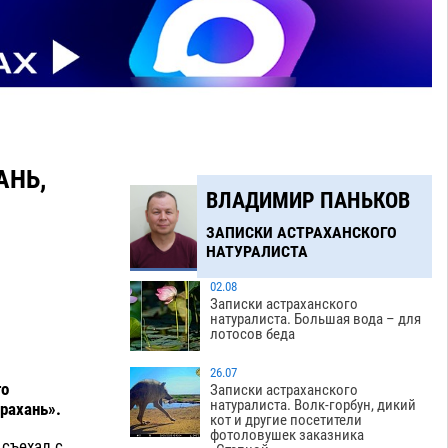
АНЬ,
ВЛАДИМИР ПАНЬКОВ
ЗАПИСКИ АСТРАХАНСКОГО
НАТУРАЛИСТА
02.08
Записки астраханского
натуралиста. Большая вода – для
лотосов беда
26.07
го
Записки астраханского
натуралиста. Волк-горбун, дикий
рахань».
кот и другие посетители
фотоловушек заказника
 съехал с