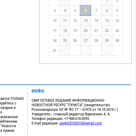
1
2
3
4
5
6
7
8
9
10
11
12
13
14
15
16
17
18
19
20
21
22
23
24
25
26
27
28
29
30
31
ИНФО
кается ТОЛЬКО
СМИ СЕТЕВОЕ ИЗДАНИЕ ИНФОРМАЦИОННО-
руйтесь с
НОВОСТНОЙ РЕСУРС "ПУНКТ-А" (свидетельство
товаров и
Роскомнадзора ЭЛ № ФС 77 – 67475 от 18.10.2016 г.)
го
Учредитель - главный редактор Варначкин А. А.
 указанные
Телефон редакции. +7-908-616-0293.
треблением
E-mail редакции:
punkt20102010@gmail.com
 "Новости
на правах