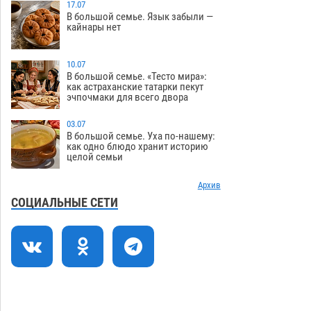
зеленые зоны на автоматический
17.07
В большой семье. Язык забыли —
полив
06.08
262
кайнары нет
Скончался второй ребенок после
13:13
пожара в Астрахани
10.07
06.08
646
В большой семье. «Тесто мира»:
как астраханские татарки пекут
Астраханские гандболисты с крупной
12:49
эчпочмаки для всего двора
победы стартовали на Всероссийской
Спартакиаде
06.08
312
03.07
В большой семье. Уха по-нашему:
В астраханском селе невестка
12:16
как одно блюдо хранит историю
целой семьи
изрешетила машину свекрови
06.08
463
Архив
Астраханские приставы выдворили 12
11:45
СОЦИАЛЬНЫЕ СЕТИ
нелегалов прямым рейсом из
Шереметьево
06.08
311
Как астраханцы назвали своих детей в
11:08
июле
06.08
325
В Астрахани несовершеннолетнему
10:30