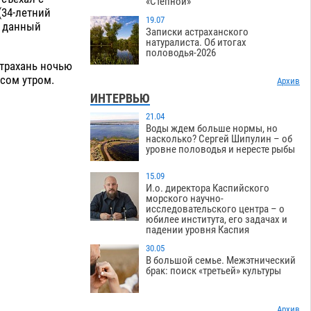
«Степной»
(34-летний
19.07
а данный
Записки астраханского
натуралиста. Об итогах
половодья-2026
трахань ночью
сом утром.
Архив
ИНТЕРВЬЮ
21.04
Воды ждем больше нормы, но
насколько? Сергей Шипулин – об
уровне половодья и нересте рыбы
15.09
И.о. директора Каспийского
морского научно-
исследовательского центра – о
юбилее института, его задачах и
падении уровня Каспия
30.05
В большой семье. Межэтнический
брак: поиск «третьей» культуры
Архив