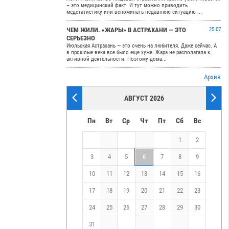
– это медицинский факт. И тут можно приводить
медстатистику или вспоминать недавнюю ситуацию ...
ЧЕМ ЖИЛИ. «ЖАРЫ» В АСТРАХАНИ — ЭТО
25.07
СЕРЬЕЗНО
Июльская Астрахань — это очень на любителя. Даже сейчас. А
в прошлые века все было еще хуже. Жара не располагала к
активной деятельности. Поэтому дома...
Архив
АВГУСТ 2026
Пн
Вт
Ср
Чт
Пт
Сб
Вс
1
2
3
4
5
6
7
8
9
10
11
12
13
14
15
16
17
18
19
20
21
22
23
24
25
26
27
28
29
30
31