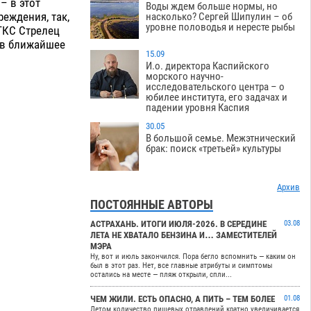
– в этот
Воды ждем больше нормы, но
еждения, так,
насколько? Сергей Шипулин – об
уровне половодья и нересте рыбы
ТКС Стрелец
 в ближайшее
15.09
И.о. директора Каспийского
морского научно-
исследовательского центра – о
юбилее института, его задачах и
падении уровня Каспия
30.05
В большой семье. Межэтнический
брак: поиск «третьей» культуры
Архив
ПОСТОЯННЫЕ АВТОРЫ
АСТРАХАНЬ. ИТОГИ ИЮЛЯ-2026. В СЕРЕДИНЕ
03.08
ЛЕТА НЕ ХВАТАЛО БЕНЗИНА И… ЗАМЕСТИТЕЛЕЙ
МЭРА
Ну, вот и июль закончился. Пора бегло вспомнить — каким он
был в этот раз. Нет, все главные атрибуты и симптомы
остались на месте — пляж открыли, спли...
ЧЕМ ЖИЛИ. ЕСТЬ ОПАСНО, А ПИТЬ – ТЕМ БОЛЕЕ
01.08
Летом количество пищевых отравлений кратно увеличивается