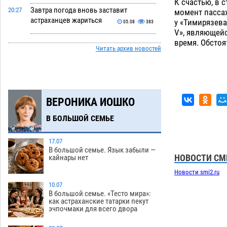
К счастью, в 
Завтра погода вновь заставит
20:27
момент пассаж
астраханцев жариться
у «Тимирязева
05.08
383
V», являющейс
Уникальные артефакты Золотой Орды
19:07
время. Обсто
Читать архив новостей
выставили в астраханском музее
05.08
416
Маленькую девочку увезли в больницу
18:29
после ДТП у «Алимпика» в Астрахани
ВЕРОНИКА ИОШКО
05.08
627
В БОЛЬШОЙ СЕМЬЕ
Всероссийская летняя перепись
16:31
воробьев стартует в Астрахани
17.07
05.08
376
В большой семье. Язык забыли —
НОВОСТИ СМ
кайнары нет
Астраханские пожарные поезда с
15:58
начала года десять раз выезжали на
Новости smi2.ru
борьбу с огнем
10.07
05.08
393
В большой семье. «Тесто мира»:
как астраханские татарки пекут
Гость из Чечни утонул в реке под
15:14
эчпочмаки для всего двора
Астраханью
05.08
582