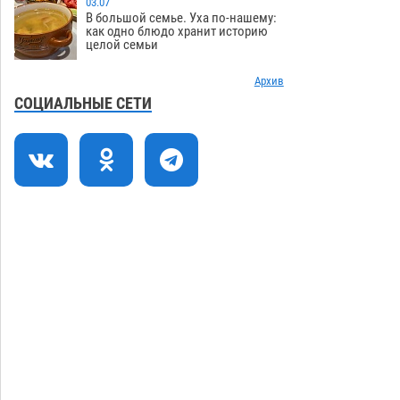
03.07
Попытка спасти знакомого привела
14:38
В большой семье. Уха по-нашему:
трех астраханок под уголовную статью
как одно блюдо хранит историю
целой семьи
05.08
498
Тысяча четыреста астраханцев
Архив
14:00
пересели на электромобили
СОЦИАЛЬНЫЕ СЕТИ
05.08
487
Глава крупного астраханского города
13:23
поставил жителей перед непростым
выбором
05.08
1328
Младенец погиб в крупном пожаре в
12:51
Астрахани
05.08
534
Загрузить еще