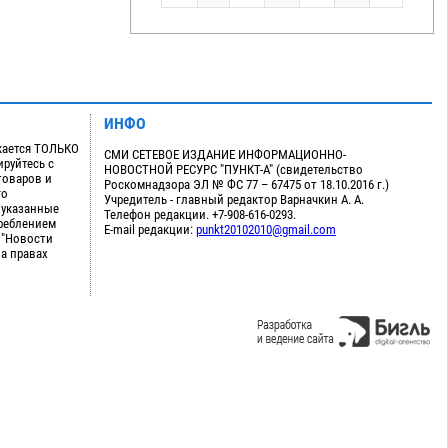
ИНФО
кается ТОЛЬКО
СМИ СЕТЕВОЕ ИЗДАНИЕ ИНФОРМАЦИОННО-
руйтесь с
НОВОСТНОЙ РЕСУРС "ПУНКТ-А" (свидетельство
товаров и
Роскомнадзора ЭЛ № ФС 77 – 67475 от 18.10.2016 г.)
го
Учредитель - главный редактор Варначкин А. А.
 указанные
Телефон редакции. +7-908-616-0293.
треблением
E-mail редакции:
punkt20102010@gmail.com
 "Новости
на правах