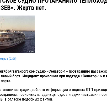
ГСКОЕ СУДНО ПРОТАРАНИЛО ТЕПЛОХО
ЕВ». Жертв нет.
мотров (
2325
)
нтября таганрогское судно «Сенатор-1» протаранило пассажи
 левый борт. Инцидент произошел при подходе «Сенатор-1» к 
 порта.
становится традицией, что информация о водных ДТП приход
озданием, поскольку владельцы судов и администрация порт
ы в огласке подобных фактов.