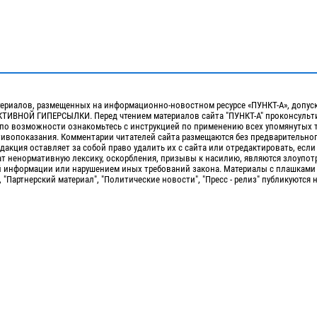
ериалов, размещенных на информационно-новостном ресурсе «ПУНКТ-А», допус
ИВНОЙ ГИПЕРСЫЛКИ. Перед чтением материалов сайта "ПУНКТ-А" проконсульти
 по возможности ознакомьтесь с инструкцией по применению всех упомянутых 
отивопоказания. Комментарии читателей сайта размещаются без предварительно
дакция оставляет за собой право удалить их с сайта или отредактировать, если
т ненормативную лексику, оскорбления, призывы к насилию, являются злоупо
 информации или нарушением иных требований закона. Материалы с плашками
, "Партнерский материал", "Политические новости", "Пресс - релиз" публикуются 