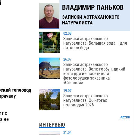
Д
ВЛАДИМИР ПАНЬКОВ
ЗАПИСКИ АСТРАХАНСКОГО
НАТУРАЛИСТА
02.08
Записки астраханского
натуралиста. Большая вода – для
лотосов беда
26.07
Записки астраханского
натуралиста. Волк-горбун, дикий
кот и другие посетители
фотоловушек заказника
«Степной»
рский теплоход
19.07
причалу
Записки астраханского
натуралиста. Об итогах
половодья-2026
ит с
Архив
а не
ИНТЕРВЬЮ
21.04