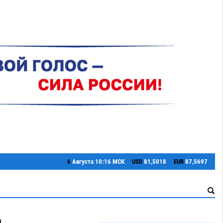
6
Августа
10:16 МСК
USD
81,5018
EUR
87,5697