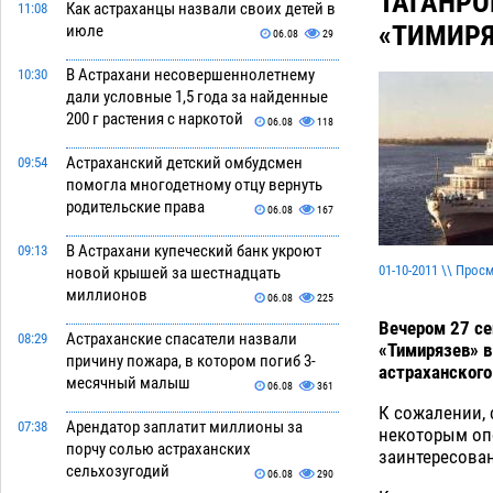
ТАГАНРО
Как астраханцы назвали своих детей в
11:08
«ТИМИРЯЗ
июле
06.08
29
В Астрахани несовершеннолетнему
10:30
дали условные 1,5 года за найденные
200 г растения с наркотой
06.08
118
Астраханский детский омбудсмен
09:54
помогла многодетному отцу вернуть
родительские права
06.08
167
В Астрахани купеческий банк укроют
09:13
01-10-2011 \\ Прос
новой крышей за шестнадцать
миллионов
06.08
225
Вечером 27 се
Астраханские спасатели назвали
08:29
«Тимирязев» в
причину пожара, в котором погиб 3-
астраханского
месячный малыш
06.08
361
К сожалении, 
Арендатор заплатит миллионы за
07:38
некоторым оп
порчу солью астраханских
заинтересован
сельхозугодий
06.08
290