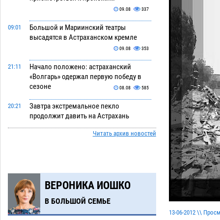
09.08
337
Большой и Мариинский театры
09:01
высадятся в Астраханском кремле
09.08
353
Начало положено: астраханский
21:11
«Волгарь» одержал первую победу в
сезоне
08.08
585
Завтра экстремальное пекло
20:21
продолжит давить на Астрахань
08.08
595
Читать архив новостей
В Астраханских больницах
19:04
открываются художественные
выставки
08.08
464
ВЕРОНИКА ИОШКО
Астраханца будут судить за попытку
18:09
сбыта крупной партии прегабалина
В БОЛЬШОЙ СЕМЬЕ
08.08
563
13-06-2012 \\ Прос