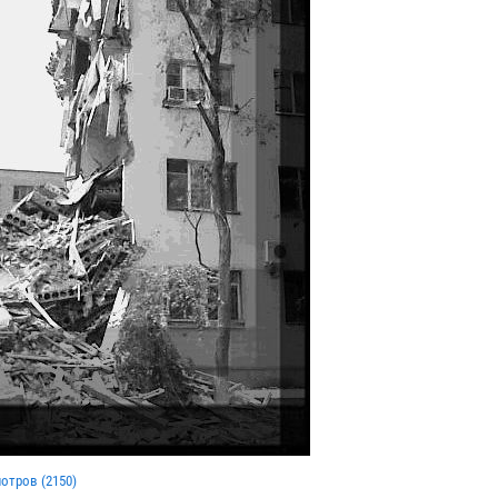
мотров (
2150
)