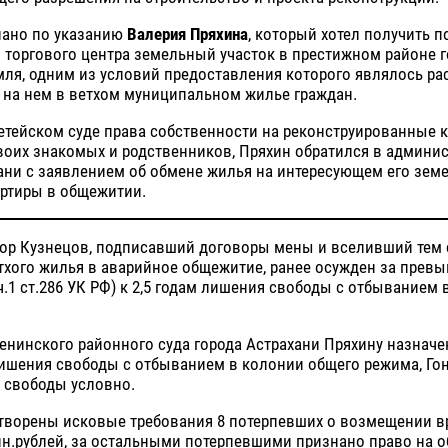
лано по указанию
Валерия Пряхина
, который хотел получить п
 торгового центра земельный участок в престижном районе 
ля, одним из условий предоставления которого являлось ра
на нем в ветхом муниципальном жилье граждан.
етейском суде права собственности на реконструированные к
воих знакомых и родственников, Пряхин обратился в админи
ани с заявлением об обмене жилья на интересующем его зем
артиры в общежитии.
тор Кузнецов, подписавший договоры мены и вселивший тем
тхого жилья в аварийное общежитие, ранее осужден за прев
.1 ст.286 УК РФ) к 2,5 годам лишения свободы с отбыванием 
нинского районного суда города Астрахани Пряхину назначе
лишения свободы с отбыванием в колонии общего режима, Гон
 свободы условно.
творены исковые требования 8 потерпевших о возмещении в
лн.рублей, за остальными потерпевшими признано право на 