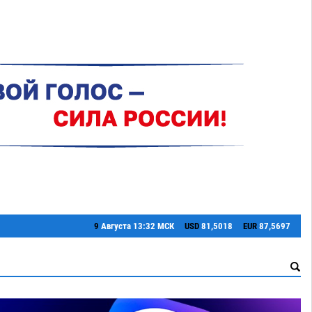
9
Августа
13:32 МСК
USD
81,5018
EUR
87,5697