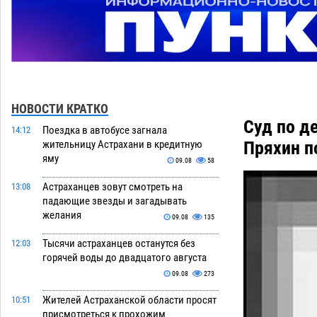
НОВОСТИ КРАТКО
Суд по д
Поездка в автобусе загнала
14:12
Пряхин п
жительницу Астрахани в кредитную
яму
09.08
58
Астраханцев зовут смотреть на
13:08
падающие звезды и загадывать
желания
09.08
135
Тысячи астраханцев останутся без
12:03
горячей воды до двадцатого августа
09.08
273
Жителей Астраханской области просят
10:51
присмотреться к прохожим