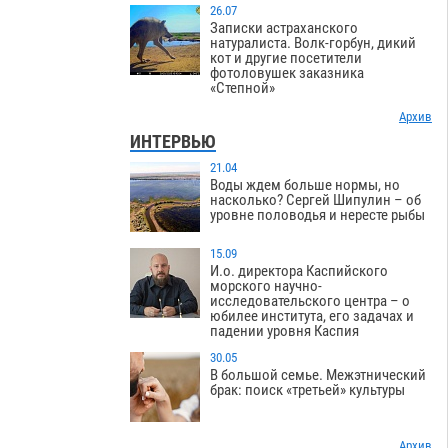
26.07
Записки астраханского
натуралиста. Волк-горбун, дикий
кот и другие посетители
фотоловушек заказника
«Степной»
Архив
ИНТЕРВЬЮ
21.04
Воды ждем больше нормы, но
насколько? Сергей Шипулин – об
уровне половодья и нересте рыбы
15.09
И.о. директора Каспийского
морского научно-
исследовательского центра – о
юбилее института, его задачах и
падении уровня Каспия
30.05
В большой семье. Межэтнический
брак: поиск «третьей» культуры
Архив