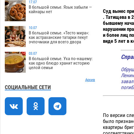
Игорь Мартынов вручил награды
17.07
16:58
В большой семье. Язык забыли —
тренерам и учителям физкультуры
Суд вынес при
кайнары нет
Камызякского района
08.08
397
. Татищева в 
бывшему начал
Ветеран из Астрахани отметил
15:32
10.07
нарушении пра
столетний юбилей
В большой семье. «Тесто мира»:
08.08
617
и более лиц п
как астраханские татарки пекут
виде 5 лет в к
эчпочмаки для всего двора
Погибший на Донбассе волонтер из
14:19
Астрахани стал героем мурала
03.07
Спра
08.08
580
В большой семье. Уха по-нашему:
как одно блюдо хранит историю
целой семьи
Подросток, перебегавший дорогу вне
13:10
Обруш
перехода, попал под колеса авто в
Ленин
Астрахани
Архив
завал
08.08
707
СОЦИАЛЬНЫЕ СЕТИ
погиб
Астраханский следком помог
12:02
подростку получить зарплату за
честный труд
08.08
480
По версии сле
Фаворитская ноша: астраханские
10:51
было признан
гандболисты крупно проиграли
квартиры бри
пермякам
08.08
443
соответствующ