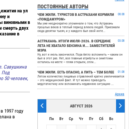
ПОСТОЯННЫЕ АВТОРЫ
щежития на ул
ЧЕМ ЖИЛИ. ТУРИСТОВ В АСТРАХАНИ КОРМИЛИ
08.08
ину и
«ПОМДАМУРОМ»
ны виновными в
Мы уже неоднократно упоминали о том, что Астрахань
м смерть двух
прошлых веков в теплый период влекла людей. Приезжали
сюда десятки тысяч, и у каждого был свой инте...
казание в
АСТРАХАНЬ. ИТОГИ ИЮЛЯ-2026. В СЕРЕДИНЕ
03.08
ЛЕТА НЕ ХВАТАЛО БЕНЗИНА И… ЗАМЕСТИТЕЛЕЙ
МЭРА
Ну, вот и июль закончился. Пора бегло вспомнить — каким он
был в этот раз. Нет, все главные атрибуты и симптомы
остались на месте — пляж открыли, спли...
л. Савушкина
. Под
ЧЕМ ЖИЛИ. ЕСТЬ ОПАСНО, А ПИТЬ – ТЕМ БОЛЕЕ
01.08
Летом количество пищевых отравлений кратно увеличивается
о 50 человек,
– это медицинский факт. И тут можно приводить
медстатистику или вспоминать недавнюю ситуацию ...
Архив
АВГУСТ 2026
в 1997 году
елана в
Пн
Вт
Ср
Чт
Пт
Сб
Вс