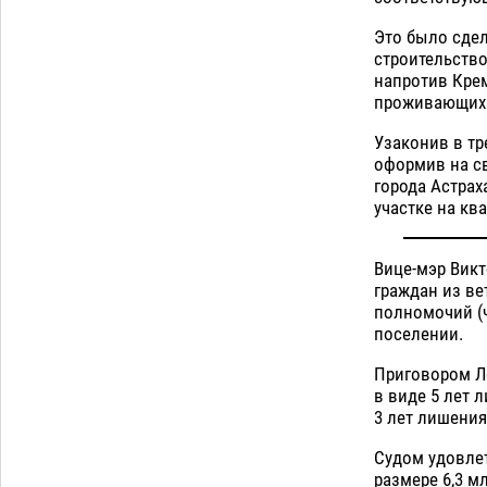
Лидеры чеченской диаспоры в
09:00
Это было сде
Астрахани осудили выходку молодого
строительство
лихача с улицы Никольской
напротив Крем
08.08
992
проживающих 
Узаконив в тр
Загрузить еще
оформив на с
города Астрах
участке на кв
Вице-мэр Вик
граждан из ве
полномочий (ч
поселении.
Приговором Ле
в виде 5 лет 
3 лет лишения
Судом удовле
размере 6,3 м