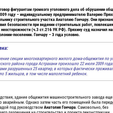
говор фигурантам громкого уголовного дела об обрушении об
2009 году – индивидуальному предпринимателю Валерию Прях
ьнику строительного участка Анатолию Гончару. Они призна
вил безопасности при ведении строительных работ, повлекше
о неосторожности (ч.3 ст.216 УК РФ). Пряхину суд назначил на
олонии-поселении. Гончару – 3 года условно.
вка:
ение секции многоквартирного жилого дома-общежития по у
ского района города Астрахани произошло 22 июля 2009 года
ами разрушенных 25 квартир, в которых фактически проживал
ло 5 жильцов, в том числе малолетний ребенок.
дствия, здание общежития машиностроительного завода еще 
о аварийным. Однако затем часть его помещений была перед
гадой под руководством
Анатолия Гончара
. Самовольно, без
его разрешения на строительство и проекта реконструкции.