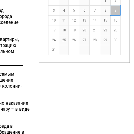
1
2
од
3
4
5
6
7
8
9
города
10
11
12
13
14
15
16
сселение
17
18
19
20
21
22
23
вартиры,
24
25
26
27
28
29
30
страцию
31
ельном
 самым
ышение
в колонии-
но наказание
чару – в виде
реда в
обращение в