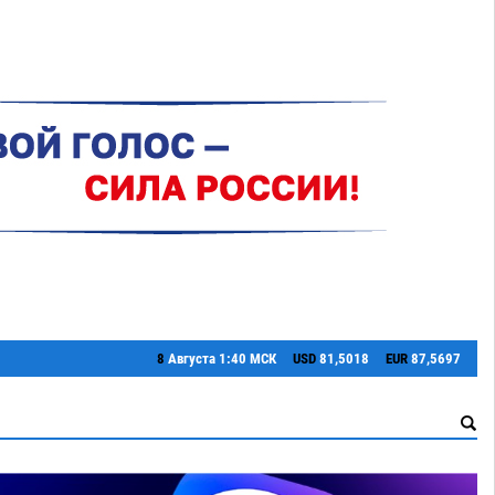
8
Августа
1:40 МСК
USD
81,5018
EUR
87,5697