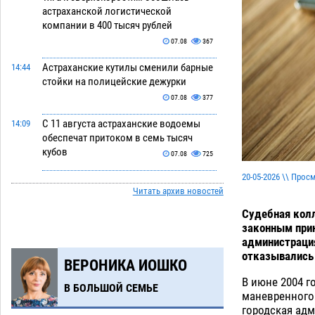
астраханской логистической
компании в 400 тысяч рублей
07.08
367
Астраханские кутилы сменили барные
14:44
стойки на полицейские дежурки
07.08
377
С 11 августа астраханские водоемы
14:09
обеспечат притоком в семь тысяч
кубов
07.08
725
20-05-2026 \\ Прос
Астраханский аэропорт попробует
13:29
Читать архив новостей
отбиться от ворон в апелляционном
суде
07.08
391
Судебная колл
законным прин
Астраханские археологи откопали
12:53
администрация
древнюю помойку
07.08
580
отказывались
ВЕРОНИКА ИОШКО
В Астрахани подросток угнал
11:58
В июне 2004 г
В БОЛЬШОЙ СЕМЬЕ
мотоцикл и похитил чужие мобильник
маневренного 
с банковскими картами
городская ад
07.08
354