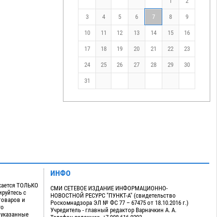
1
2
3
4
5
6
7
8
9
10
11
12
13
14
15
16
17
18
19
20
21
22
23
24
25
26
27
28
29
30
31
ИНФО
кается ТОЛЬКО
СМИ СЕТЕВОЕ ИЗДАНИЕ ИНФОРМАЦИОННО-
руйтесь с
НОВОСТНОЙ РЕСУРС "ПУНКТ-А" (свидетельство
товаров и
Роскомнадзора ЭЛ № ФС 77 – 67475 от 18.10.2016 г.)
го
Учредитель - главный редактор Варначкин А. А.
 указанные