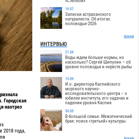
«Степной»
19.07
Записки астраханского
натуралиста. Об итогах
половодья-2026
Архив
ИНТЕРВЬЮ
21.04
Воды ждем больше нормы, но
насколько? Сергей Шипулин – об
уровне половодья и нересте рыбы
15.09
И.о. директора Каспийского
морского научно-
исследовательского центра – о
признала
юбилее института, его задачах и
. Городская
падении уровня Каспия
ди наотрез
30.05
В большой семье. Межэтнический
брак: поиск «третьей» культуры
из
 2018 года,
ля
Архив