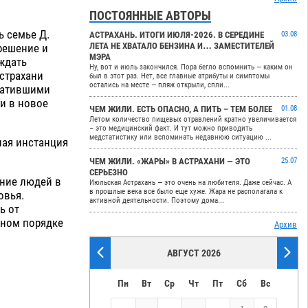
ПОСТОЯННЫЕ АВТОРЫ
ь семье Д.
АСТРАХАНЬ. ИТОГИ ИЮЛЯ-2026. В СЕРЕДИНЕ
03.08
ЛЕТА НЕ ХВАТАЛО БЕНЗИНА И… ЗАМЕСТИТЕЛЕЙ
решение и
МЭРА
ждать
Ну, вот и июль закончился. Пора бегло вспомнить — каким он
страхани
был в этот раз. Нет, все главные атрибуты и симптомы
остались на месте — пляж открыли, спли...
кратившими
и в новое
ЧЕМ ЖИЛИ. ЕСТЬ ОПАСНО, А ПИТЬ – ТЕМ БОЛЕЕ
01.08
Летом количество пищевых отравлений кратно увеличивается
– это медицинский факт. И тут можно приводить
медстатистику или вспоминать недавнюю ситуацию ...
ная инстанция
ЧЕМ ЖИЛИ. «ЖАРЫ» В АСТРАХАНИ — ЭТО
25.07
СЕРЬЕЗНО
ение людей в
Июльская Астрахань — это очень на любителя. Даже сейчас. А
в прошлые века все было еще хуже. Жара не располагала к
овья.
активной деятельности. Поэтому дома...
ь от
ьном порядке
Архив
АВГУСТ 2026
Пн
Вт
Ср
Чт
Пт
Сб
Вс