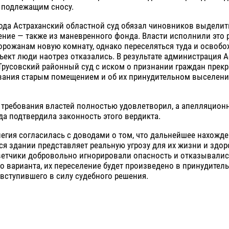
 подлежащим сносу.
ода Астраханский областной суд обязал чиновников выделит
ние — также из маневренного фонда. Власти исполнили это 
рожанам новую комнату, однако переселяться туда и освобо
ект люди наотрез отказались. В результате администрация А
 Трусовский районный суд с иском о признании граждан пре
вания старым помещением и об их принудительном выселени
 требования властей полностью удовлетворил, а апелляцион
да подтвердила законность этого вердикта.
егия согласилась с доводами о том, что дальнейшее нахожд
 здании представляет реальную угрозу для их жизни и здор
ветчики добровольно игнорировали опасность и отказывалис
 варианта, их переселение будет произведено в принудител
вступившего в силу судебного решения.