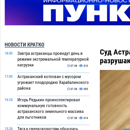
НОВОСТИ КРАТКО
Суд Астр
Завтра астраханцы проведут день в
18:00
разрушаю
режиме экстремальной температурной
нагрузки
07.08
410
Астраханский котлован с мусором
17:09
угрожает плодородию Харабалинского
района
07.08
305
Игорь Редькин проинспектировал
16:24
коммунальную готовность
астраханского земельного массива
для льготников
07.08
314
Тяга к сверхскоростям обошлась
15:28