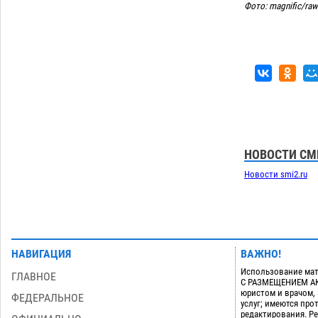
приблизится к 40-градусному пределу
Фото: magnific/raw
06.08
537
В Астрахани впервые открыли смену
18:57
по теории игр
06.08
478
Загрузить еще
НОВОСТИ СМ
Новости smi2.ru
НАВИГАЦИЯ
ВАЖНО!
Использование мат
ГЛАВНОЕ
С РАЗМЕЩЕНИЕМ АКТ
юристом и врачом,
ФЕДЕРАЛЬНОЕ
услуг; имеются пр
редактирования. Ре