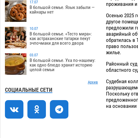
17.07
проживания и
В большой семье. Язык забыли —
Астраханцев ждут на парковом газоне
11:20
кайнары нет
с призами и эрмитажными котами
Осенью 2025 г
другое помеще
07.08
312
предложили го
10.07
Астраханский суд встал на сторону
аварийный объ
10:43
В большой семье. «Тесто мира»:
как астраханские татарки пекут
МЧС в споре за возврат униформы
обратилась в
эчпочмаки для всего двора
право пользо
07.08
432
жилье.
03.07
На Всероссийской Спартакиаде
10:02
В большой семье. Уха по-нашему:
Районный суд
астраханские гандболисты уступили
как одно блюдо хранит историю
областного су
целой семьи
казанским «драконам»
07.08
297
Судебная колл
Все пострадавшие при пожаре на
Архив
09:25
разрушающемся
Краснодарской в Астрахани
СОЦИАЛЬНЫЕ СЕТИ
Поскольку от
скончались
07.08
1480
предложенного
на основании 
Астраханский суд оценил четыре удара
08:47
по голове полицейского в сто тысяч
рублей
07.08
395
Завтра астраханская жара вновь
19:36