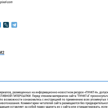
pixel-com
И2
ериалов, размещенных на информационно-новостном ресурсе «ПУНКТ-А», допус
ИВНОЙ ГИПЕРСЫЛКИ. Перед чтением материалов сайта "ПУНКТ-А" проконсульти
 по возможности ознакомьтесь с инструкцией по применению всех упомянутых 
отивопоказания. Комментарии читателей сайта размещаются без предварительно
дакция оставляет за собой право удалить их с сайта или отредактировать, если