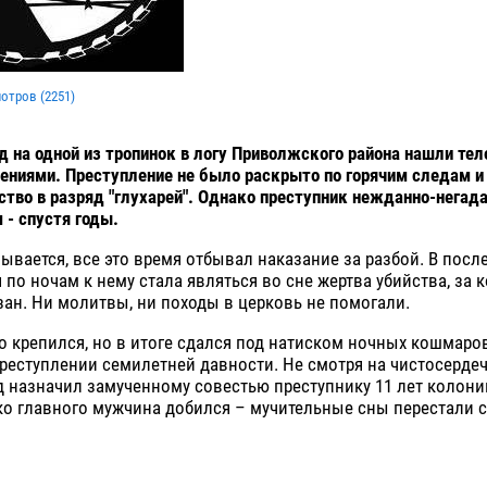
мотров (
2251
)
д на одной из тропинок в логу Приволжского района нашли те
ниями. Преступление не было раскрыто по горячим следам и
ство в разряд "глухарей". Однако преступник нежданно-негад
 - спустя годы.
ывается, все это время отбывал наказание за разбой. В посл
по ночам к нему стала являться во сне жертва убийства, за к
зан. Ни молитвы, ни походы в церковь не помогали.
 крепился, но в итоге сдался под натиском ночных кошмаро
реступлении семилетней давности. Не смотря на чистосерде
д назначил замученному совестью преступнику 11 лет колони
о главного мужчина добился – мучительные сны перестали с