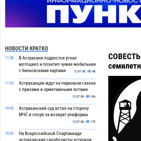
НОВОСТИ КРАТКО
СОВЕСТЬ 
В Астрахани подросток угнал
11:58
семилетн
мотоцикл и похитил чужие мобильник
с банковскими картами
07.08
48
Астраханцев ждут на парковом газоне
11:20
с призами и эрмитажными котами
07.08
104
Астраханский суд встал на сторону
10:43
МЧС в споре за возврат униформы
07.08
173
На Всероссийской Спартакиаде
10:02
астраханские гандболисты уступили