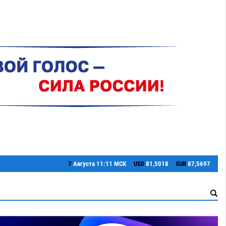
7
Августа
11:11 МСК
USD
81,5018
EUR
87,5697