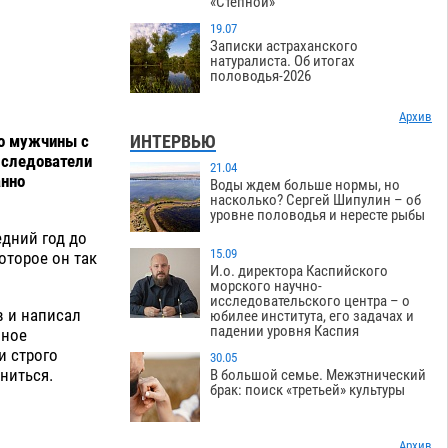
«Степной»
19.07
Записки астраханского
натуралиста. Об итогах
половодья-2026
Архив
ло мужчины с
ИНТЕРВЬЮ
 следователи
21.04
анно
Воды ждем больше нормы, но
насколько? Сергей Шипулин – об
уровне половодья и нересте рыбы
едний год до
15.09
оторое он так
И.о. директора Каспийского
морского научно-
исследовательского центра – о
в и написал
юбилее института, его задачах и
падении уровня Каспия
чное
и строго
30.05
ниться.
В большой семье. Межэтнический
брак: поиск «третьей» культуры
Архив