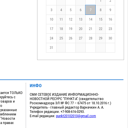
1
2
3
4
5
6
7
8
9
10
11
12
13
14
15
16
17
18
19
20
21
22
23
24
25
26
27
28
29
30
31
ИНФО
кается ТОЛЬКО
СМИ СЕТЕВОЕ ИЗДАНИЕ ИНФОРМАЦИОННО-
руйтесь с
НОВОСТНОЙ РЕСУРС "ПУНКТ-А" (свидетельство
товаров и
Роскомнадзора ЭЛ № ФС 77 – 67475 от 18.10.2016 г.)
го
Учредитель - главный редактор Варначкин А. А.
 указанные
Телефон редакции. +7-908-616-0293.
треблением
E-mail редакции:
punkt20102010@gmail.com
 "Новости
на правах