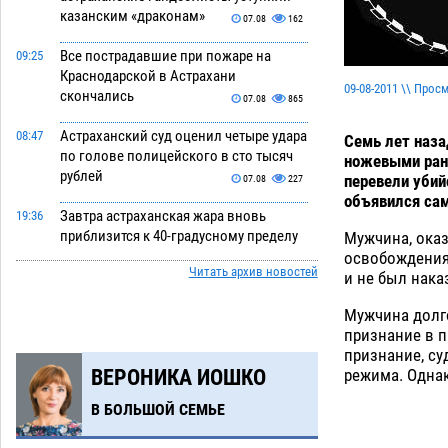
казанским «драконам»
07.08
162
Все пострадавшие при пожаре на
09:25
Краснодарской в Астрахани
09-08-2011 \\ Прос
скончались
07.08
865
Астраханский суд оценил четыре удара
08:47
Семь лет наза
по голове полицейского в сто тысяч
ножевыми ране
рублей
перевели убий
07.08
227
объявился сам
Завтра астраханская жара вновь
19:36
приблизится к 40-градусному пределу
Мужчина, оказ
освобождения 
06.08
402
Читать архив новостей
и не был нака
В Астрахани впервые открыли смену
18:57
Мужчина долго
по теории игр
06.08
379
признание в п
признание, су
В пятницу без электричества окажутся
18:23
режима. Однак
ВЕРОНИКА ИОШКО
Астрахань, Ахтубинск и 6 поселений
06.08
392
В БОЛЬШОЙ СЕМЬЕ
В астраханском поселке ведутся
17:40