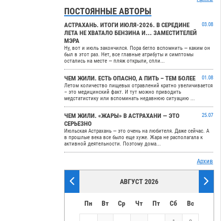
ПОСТОЯННЫЕ АВТОРЫ
АСТРАХАНЬ. ИТОГИ ИЮЛЯ-2026. В СЕРЕДИНЕ
03.08
ЛЕТА НЕ ХВАТАЛО БЕНЗИНА И… ЗАМЕСТИТЕЛЕЙ
МЭРА
Ну, вот и июль закончился. Пора бегло вспомнить — каким он
был в этот раз. Нет, все главные атрибуты и симптомы
остались на месте — пляж открыли, спли...
ЧЕМ ЖИЛИ. ЕСТЬ ОПАСНО, А ПИТЬ – ТЕМ БОЛЕЕ
01.08
Летом количество пищевых отравлений кратно увеличивается
– это медицинский факт. И тут можно приводить
медстатистику или вспоминать недавнюю ситуацию ...
ЧЕМ ЖИЛИ. «ЖАРЫ» В АСТРАХАНИ — ЭТО
25.07
СЕРЬЕЗНО
Июльская Астрахань — это очень на любителя. Даже сейчас. А
в прошлые века все было еще хуже. Жара не располагала к
активной деятельности. Поэтому дома...
Архив
АВГУСТ 2026
Пн
Вт
Ср
Чт
Пт
Сб
Вс