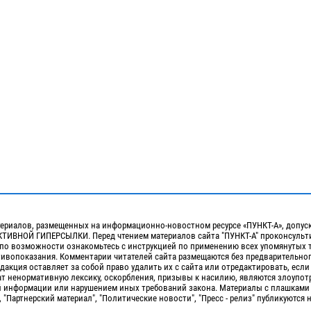
ериалов, размещенных на информационно-новостном ресурсе «ПУНКТ-А», допус
ИВНОЙ ГИПЕРСЫЛКИ. Перед чтением материалов сайта "ПУНКТ-А" проконсульти
 по возможности ознакомьтесь с инструкцией по применению всех упомянутых 
отивопоказания. Комментарии читателей сайта размещаются без предварительно
дакция оставляет за собой право удалить их с сайта или отредактировать, если
т ненормативную лексику, оскорбления, призывы к насилию, являются злоупо
 информации или нарушением иных требований закона. Материалы с плашками
, "Партнерский материал", "Политические новости", "Пресс - релиз" публикуются 