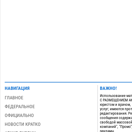
Мэрия Астрахани переводит городские
13:50
зеленые зоны на автоматический
полив
06.08
334
Загрузить еще
НАВИГАЦИЯ
ВАЖНО!
Использование мат
ГЛАВНОЕ
С РАЗМЕЩЕНИЕМ АКТ
юристом и врачом,
ФЕДЕРАЛЬНОЕ
услуг; имеются пр
редактирования. Ре
ОФИЦИАЛЬНО
сообщения содержа
свободой массовой
НОВОСТИ КРАТКО
компаний", "Промо"
рекламы.