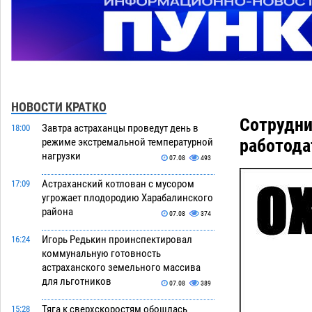
НОВОСТИ КРАТКО
Сотрудни
Завтра астраханцы проведут день в
18:00
работода
режиме экстремальной температурной
нагрузки
07.08
493
Астраханский котлован с мусором
17:09
угрожает плодородию Харабалинского
района
07.08
374
Игорь Редькин проинспектировал
16:24
коммунальную готовность
астраханского земельного массива
для льготников
07.08
389
Тяга к сверхскоростям обошлась
15:28