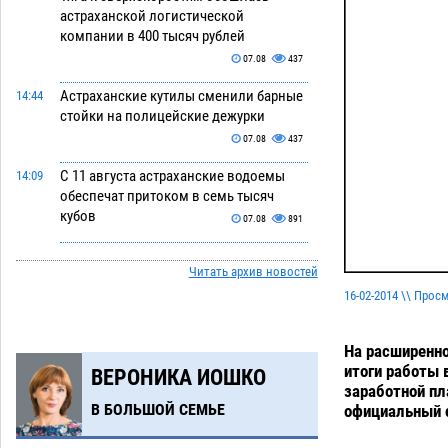
астраханской логистической
компании в 400 тысяч рублей
07.08
437
Астраханские кутилы сменили барные
14:44
стойки на полицейские дежурки
07.08
437
С 11 августа астраханские водоемы
14:09
обеспечат притоком в семь тысяч
кубов
07.08
891
Астраханский аэропорт попробует
13:29
Читать архив новостей
отбиться от ворон в апелляционном
суде
16-02-2014 \\ Прос
07.08
457
Астраханские археологи откопали
12:53
На расширенно
древнюю помойку
07.08
631
итоги работы 
ВЕРОНИКА ИОШКО
заработной пл
В Астрахани подросток угнал
11:58
В БОЛЬШОЙ СЕМЬЕ
официальный с
мотоцикл и похитил чужие мобильник
с банковскими картами
07.08
393