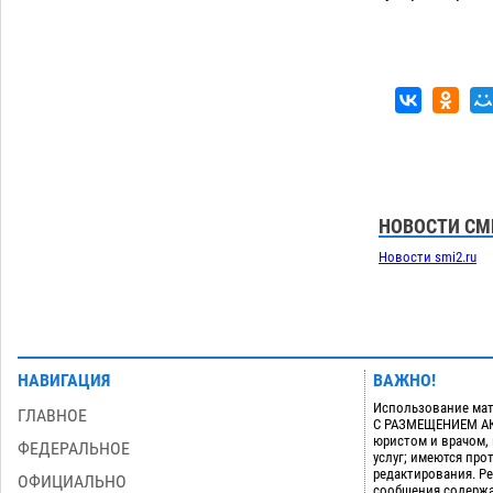
приблизится к 40-градусному пределу
06.08
579
В Астрахани впервые открыли смену
18:57
по теории игр
06.08
510
Загрузить еще
НОВОСТИ СМ
Новости smi2.ru
НАВИГАЦИЯ
ВАЖНО!
Использование мат
ГЛАВНОЕ
С РАЗМЕЩЕНИЕМ АКТ
юристом и врачом,
ФЕДЕРАЛЬНОЕ
услуг; имеются пр
редактирования. Ре
ОФИЦИАЛЬНО
сообщения содержа