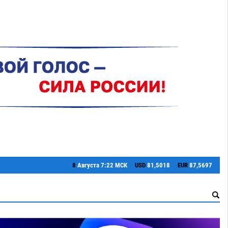
8
Августа
7:22 МСК
USD
81,5018
EUR
87,5697