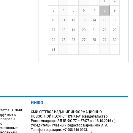
1
2
3
4
5
6
7
8
9
10
11
12
13
14
15
16
17
18
19
20
21
22
23
24
25
26
27
28
29
30
31
ИНФО
кается ТОЛЬКО
СМИ СЕТЕВОЕ ИЗДАНИЕ ИНФОРМАЦИОННО-
руйтесь с
НОВОСТНОЙ РЕСУРС "ПУНКТ-А" (свидетельство
товаров и
Роскомнадзора ЭЛ № ФС 77 – 67475 от 18.10.2016 г.)
го
Учредитель - главный редактор Варначкин А. А.
 указанные
Телефон редакции. +7-908-616-0293.
треблением