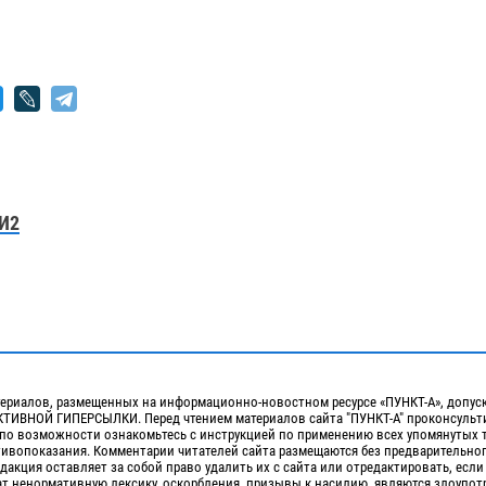
И2
ериалов, размещенных на информационно-новостном ресурсе «ПУНКТ-А», допус
ИВНОЙ ГИПЕРСЫЛКИ. Перед чтением материалов сайта "ПУНКТ-А" проконсульти
 по возможности ознакомьтесь с инструкцией по применению всех упомянутых 
отивопоказания. Комментарии читателей сайта размещаются без предварительно
дакция оставляет за собой право удалить их с сайта или отредактировать, если
т ненормативную лексику, оскорбления, призывы к насилию, являются злоупо