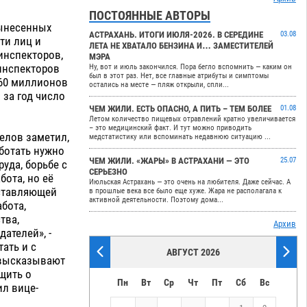
ПОСТОЯННЫЕ АВТОРЫ
вынесенных
АСТРАХАНЬ. ИТОГИ ИЮЛЯ-2026. В СЕРЕДИНЕ
03.08
ти лиц и
ЛЕТА НЕ ХВАТАЛО БЕНЗИНА И… ЗАМЕСТИТЕЛЕЙ
инспекторов,
МЭРА
инспекторов
Ну, вот и июль закончился. Пора бегло вспомнить — каким он
был в этот раз. Нет, все главные атрибуты и симптомы
160 миллионов
остались на месте — пляж открыли, спли...
 за год число
ЧЕМ ЖИЛИ. ЕСТЬ ОПАСНО, А ПИТЬ – ТЕМ БОЛЕЕ
01.08
Летом количество пищевых отравлений кратно увеличивается
– это медицинский факт. И тут можно приводить
елов заметил,
медстатистику или вспоминать недавнюю ситуацию ...
аботать нужно
ЧЕМ ЖИЛИ. «ЖАРЫ» В АСТРАХАНИ — ЭТО
25.07
уда, борьбе с
СЕРЬЕЗНО
ота, но её
Июльская Астрахань — это очень на любителя. Даже сейчас. А
оставляющей
в прошлые века все было еще хуже. Жара не располагала к
активной деятельности. Поэтому дома...
бота,
тва,
Архив
дателей», -
ать и с
АВГУСТ 2026
 высказывают
щить о
Пн
Вт
Ср
Чт
Пт
Сб
Вс
ил вице-