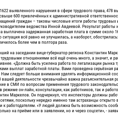
 1622 выявленного нарушения в сфере трудового права, 478 
 свыше 600 привлечённых к административной ответственнос
ращений граждан – таковы числовые итоги работы трудовых 
уководителем ведомства Инной Авдеевой. Результат работы 
ла выплачена задержанная заработная плата в сумме около 
о ситуация всё равно не улучшилась, а наоборот, обострилась:
ичилось более чем в полтора раза.
ший на заседании вице-губернатор региона Константин Марк
 трудовыми отношениями всё ещё очень много, а значит, и р
ивнее. «Должна быть усилена работа по легализации рынка тр
ами выплат заработной платы. Вами проведена серьёзная раб
. Нам следует больше внимания уделять информационной с
В вашей деятельности чрезвычайно важна разъяснительная ра
ие в СМИ по вопросам применения трудового законодательс
в режиме он-лайн, консультации, как работников, так и работо
нтин Маркелов. Он подчеркнул, что инспекторы должны работ
сетями, поскольку нередко именно там астраханцы открыто
и к работодателям. «У людей должна быть возможность сооб
олько на приёме или в заявлении, но и через соцсети», - заяв