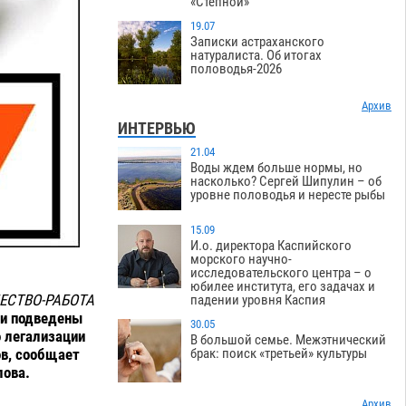
«Степной»
19.07
Записки астраханского
натуралиста. Об итогах
половодья-2026
Архив
ИНТЕРВЬЮ
21.04
Воды ждем больше нормы, но
насколько? Сергей Шипулин – об
уровне половодья и нересте рыбы
15.09
И.о. директора Каспийского
морского научно-
исследовательского центра – о
юбилее института, его задачах и
ЕСТВО-РАБОТА
падении уровня Каспия
ли подведены
30.05
о легализации
В большой семье. Межэтнический
ов, сообщает
брак: поиск «третьей» культуры
лова.
Архив