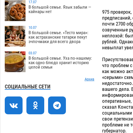
17.07
В большой семье. Язык забыли —
Астраханцев ждут на парковом газоне
11:20
975 проверок,
кайнары нет
с призами и эрмитажными котами
предписаний,
07.08
348
почти 2700 об
10.07
озвученные р
Астраханский суд встал на сторону
10:43
В большой семье. «Тесто мира»:
неплохой: бы
как астраханские татарки пекут
МЧС в споре за возврат униформы
рублей. Однак
эчпочмаки для всего двора
07.08
553
невыплат увел
03.07
На Всероссийской Спартакиаде
10:02
В большой семье. Уха по-нашему:
Присутствовав
астраханские гандболисты уступили
как одно блюдо хранит историю
что проблем с
целой семьи
казанским «драконам»
07.08
331
как можно акт
«серыми» схем
Все пострадавшие при пожаре на
Архив
09:25
недостаточно
Краснодарской в Астрахани
СОЦИАЛЬНЫЕ СЕТИ
вашего дела. 
скончались
07.08
1536
информирован
оперативные, 
Астраханский суд оценил четыре удара
08:47
сказал Конста
по голове полицейского в сто тысяч
социальными 
рублей
07.08
429
свои претензи
проблеме не т
Завтра астраханская жара вновь
19:36
губернатор.