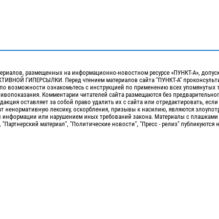
ериалов, размещенных на информационно-новостном ресурсе «ПУНКТ-А», допус
ИВНОЙ ГИПЕРСЫЛКИ. Перед чтением материалов сайта "ПУНКТ-А" проконсульти
 по возможности ознакомьтесь с инструкцией по применению всех упомянутых 
отивопоказания. Комментарии читателей сайта размещаются без предварительно
дакция оставляет за собой право удалить их с сайта или отредактировать, если
т ненормативную лексику, оскорбления, призывы к насилию, являются злоупо
 информации или нарушением иных требований закона. Материалы с плашками
, "Партнерский материал", "Политические новости", "Пресс - релиз" публикуются 