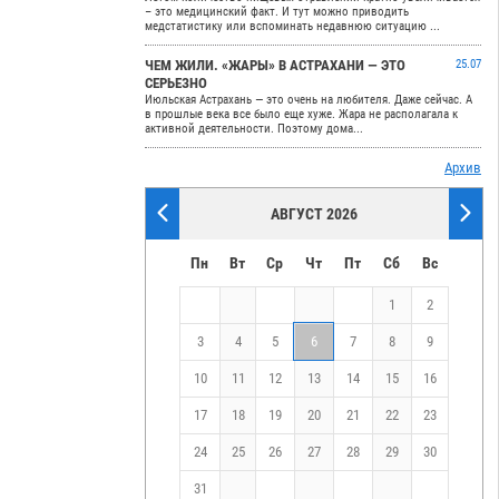
– это медицинский факт. И тут можно приводить
медстатистику или вспоминать недавнюю ситуацию ...
ЧЕМ ЖИЛИ. «ЖАРЫ» В АСТРАХАНИ — ЭТО
25.07
СЕРЬЕЗНО
Июльская Астрахань — это очень на любителя. Даже сейчас. А
в прошлые века все было еще хуже. Жара не располагала к
активной деятельности. Поэтому дома...
Архив
АВГУСТ 2026
Пн
Вт
Ср
Чт
Пт
Сб
Вс
1
2
3
4
5
6
7
8
9
10
11
12
13
14
15
16
17
18
19
20
21
22
23
24
25
26
27
28
29
30
31