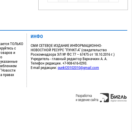
ИНФО
кается ТОЛЬКО
СМИ СЕТЕВОЕ ИЗДАНИЕ ИНФОРМАЦИОННО-
руйтесь с
НОВОСТНОЙ РЕСУРС "ПУНКТ-А" (свидетельство
товаров и
Роскомнадзора ЭЛ № ФС 77 – 67475 от 18.10.2016 г.)
го
Учредитель - главный редактор Варначкин А. А.
 указанные
Телефон редакции. +7-908-616-0293.
треблением
E-mail редакции:
punkt20102010@gmail.com
 "Новости
на правах