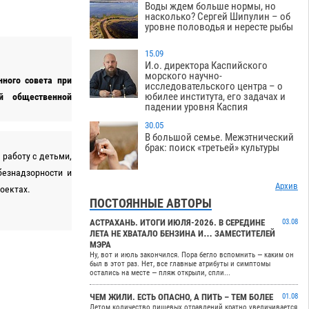
Воды ждем больше нормы, но
насколько? Сергей Шипулин – об
уровне половодья и нересте рыбы
15.09
И.о. директора Каспийского
морского научно-
нного совета при
исследовательского центра – о
юбилее института, его задачах и
й общественной
падении уровня Каспия
30.05
В большой семье. Межэтнический
брак: поиск «третьей» культуры
 работу с детьми,
безнадзорности и
Архив
оектах.
ПОСТОЯННЫЕ АВТОРЫ
АСТРАХАНЬ. ИТОГИ ИЮЛЯ-2026. В СЕРЕДИНЕ
03.08
ЛЕТА НЕ ХВАТАЛО БЕНЗИНА И… ЗАМЕСТИТЕЛЕЙ
МЭРА
Ну, вот и июль закончился. Пора бегло вспомнить — каким он
был в этот раз. Нет, все главные атрибуты и симптомы
остались на месте — пляж открыли, спли...
ЧЕМ ЖИЛИ. ЕСТЬ ОПАСНО, А ПИТЬ – ТЕМ БОЛЕЕ
01.08
Летом количество пищевых отравлений кратно увеличивается