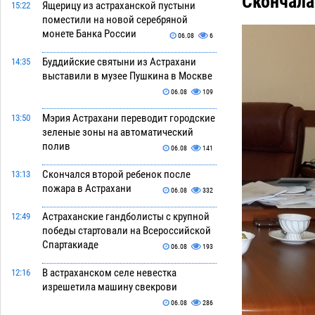
Скончала
Ящерицу из астраханской пустыни
15:22
поместили на новой серебряной
монете Банка России
06.08
6
Буддийские святыни из Астрахани
14:35
выставили в музее Пушкина в Москве
06.08
109
Мэрия Астрахани переводит городские
13:50
зеленые зоны на автоматический
полив
06.08
141
Скончался второй ребенок после
13:13
пожара в Астрахани
06.08
332
Астраханские гандболисты с крупной
12:49
победы стартовали на Всероссийской
Спартакиаде
06.08
193
В астраханском селе невестка
12:16
изрешетила машину свекрови
06.08
286