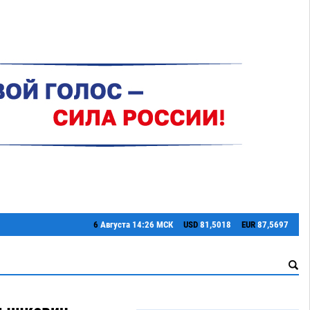
6
Августа
14:26 МСК
USD
81,5018
EUR
87,5697