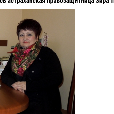
сь астраханская правозащитница Зира 