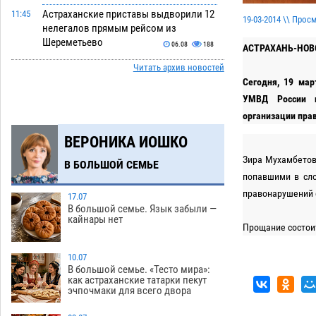
Астраханские приставы выдворили 12
11:45
19-03-2014 \\ Прос
нелегалов прямым рейсом из
Шереметьево
06.08
188
АСТРАХАНЬ-НОВ
Читать архив новостей
Как астраханцы назвали своих детей в
11:08
Сегодня, 19 мар
июле
06.08
218
УМВД России п
В Астрахани несовершеннолетнему
10:30
организации пра
дали условные 1,5 года за найденные
ВЕРОНИКА ИОШКО
200 г растения с наркотой
06.08
215
Зира Мухамбетовн
В БОЛЬШОЙ СЕМЬЕ
Астраханский детский омбудсмен
09:54
попавшими в сло
помогла многодетному отцу вернуть
правонарушений 
родительские права
17.07
06.08
318
В большой семье. Язык забыли —
кайнары нет
В Астрахани купеческий банк укроют
09:13
Прощание состоитс
новой крышей за шестнадцать
миллионов
10.07
06.08
369
В большой семье. «Тесто мира»:
как астраханские татарки пекут
Астраханские спасатели назвали
08:29
эчпочмаки для всего двора
причину пожара, в котором погиб 3-
месячный малыш
06.08
576