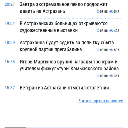
Завтра экстремальное пекло продолжит
20:21
давить на Астрахань
08.08
542
В Астраханских больницах открываются
19:04
художественные выставки
08.08
423
Астраханца будут судить за попытку сбыта
18:09
крупной партии прегабалина
08.08
506
Игорь Мартынов вручил награды тренерам и
16:58
учителям физкультуры Камызякского района
08.08
361
Ветеран из Астрахани отметил столетний
15:32
юбилей
08.08
573
Читать архив новостей
Погибший на Донбассе волонтер из Астрахани
14:19
стал героем мурала
08.08
542
Подросток, перебегавший дорогу вне
13:10