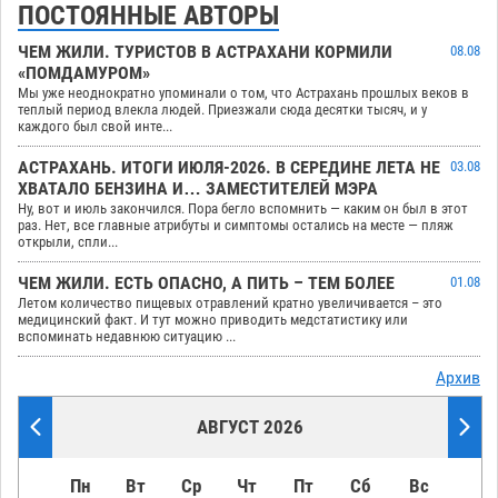
ПОСТОЯННЫЕ АВТОРЫ
ЧЕМ ЖИЛИ. ТУРИСТОВ В АСТРАХАНИ КОРМИЛИ
08.08
«ПОМДАМУРОМ»
Мы уже неоднократно упоминали о том, что Астрахань прошлых веков в
теплый период влекла людей. Приезжали сюда десятки тысяч, и у
каждого был свой инте...
АСТРАХАНЬ. ИТОГИ ИЮЛЯ-2026. В СЕРЕДИНЕ ЛЕТА НЕ
03.08
ХВАТАЛО БЕНЗИНА И… ЗАМЕСТИТЕЛЕЙ МЭРА
Ну, вот и июль закончился. Пора бегло вспомнить — каким он был в этот
раз. Нет, все главные атрибуты и симптомы остались на месте — пляж
открыли, спли...
ЧЕМ ЖИЛИ. ЕСТЬ ОПАСНО, А ПИТЬ – ТЕМ БОЛЕЕ
01.08
Летом количество пищевых отравлений кратно увеличивается – это
медицинский факт. И тут можно приводить медстатистику или
вспоминать недавнюю ситуацию ...
Архив
АВГУСТ 2026
Пн
Вт
Ср
Чт
Пт
Сб
Вс