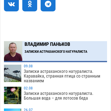
плодородию Харабалинского района
07.08
642
Игорь Редькин проинспектировал
16:24
коммунальную готовность астраханского
земельного массива для льготников
07.08
657
ВЛАДИМИР ПАНЬКОВ
ЗАПИСКИ АСТРАХАНСКОГО НАТУРАЛИСТА
Загрузить еще
09.08
Записки астраханского натуралиста.
Каравайка, странная птица со странным
названием
02.08
Записки астраханского натуралиста.
Большая вода – для лотосов беда
26.07