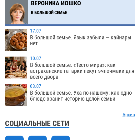
ВЕРОНИКА ИОШКО
перехода, попал под колеса авто в Астрахани
В БОЛЬШОЙ СЕМЬЕ
08.08
661
Астраханский следком помог подростку
12:02
17.07
получить зарплату за честный труд
В большой семье. Язык забыли — кайнары
08.08
446
нет
Фаворитская ноша: астраханские
10:51
10.07
гандболисты крупно проиграли пермякам
В большой семье. «Тесто мира»: как
астраханские татарки пекут эчпочмаки для
08.08
415
всего двора
Лидеры чеченской диаспоры в Астрахани
09:00
03.07
осудили выходку молодого лихача с улицы
В большой семье. Уха по-нашему: как одно
Никольской
блюдо хранит историю целой семьи
08.08
896
Завтра астраханцы проведут день в режиме
18:00
Архив
экстремальной температурной нагрузки
СОЦИАЛЬНЫЕ СЕТИ
07.08
822
Астраханский котлован с мусором угрожает
17:09